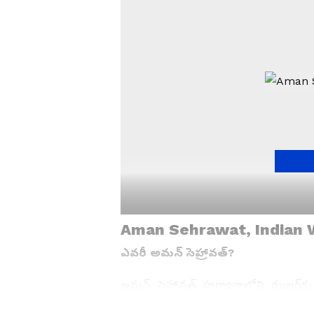
Aman Sehrawat, Indian 
ఎవ‌రీ అమ‌న్ సెహ్రావ‌త్?
అమన్ సెహ్రావత్ హర్యానాలోని ఝజ్జర్‌క
వయస్సులోనే అంత‌ర్జాతీయంగా ప్ర‌త్యేక 