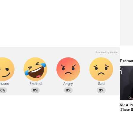
 బరువు విభాగంలో పోటీ పడుతున్నాడు. అత‌ని రెజ్లింగ్ కెరీర్
డలలో కాంస్య పతకం, 2023 కజకిస్తాన్‌లోని అస్తానాలో జరిగిన
ు పతకాన్ని గెలుచుకున్నాడు.