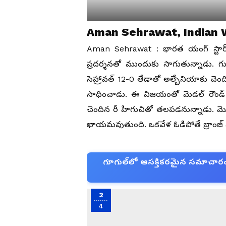
Aman Sehrawat, Indian 
Aman Sehrawat : భార‌త యంగ్ స్టార్ రె
ప్ర‌ద‌ర్శ‌నతో ముందుకు సాగుతున్నాడు. గ
సెహ్రావత్ 12-0 తేడాతో అల్బేనియాకు చెంద
సాధించాడు. ఈ విజ‌యంతో మెడ‌ల్ రౌండ్ స
చెందిన రీ హిగుచితో తలపడనున్నాడు. మొ
ఖాయమవుతుంది. ఒకవేళ ఓడిపోతే బ్రాంజ్ మ
గూగుల్‌లో ఆసక్తికరమైన సమాచారం కో
2
4