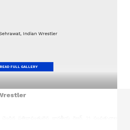
READ FULL GALLERY
Wrestler
ు చెందిన ప్రతిభావంతులైన భారతీయ రెజ్లర్. 21 సంవత్సరాల
గుర్తింపు సాధించారు. రెజ్లింగ్ ప్రపంచంలో అనేక విజ‌యాలు