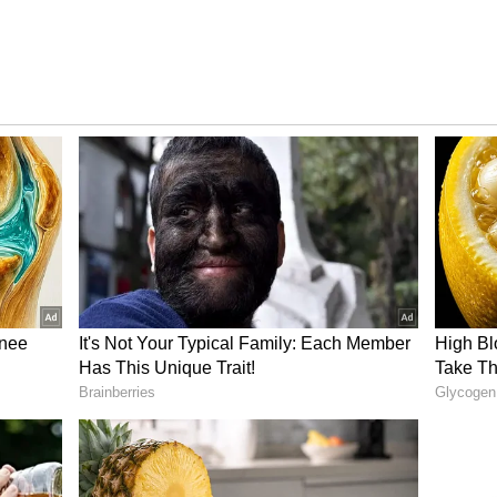
Wrestler
లాలోని బీరోహార్ ప్రాంతానికి చెందిన రెజ్ల‌ర్. జాట్ కుటుంబానికి
్టాలు ఎదుర్కొన్నాడు. 10 సంవత్సరాల వయస్సులో తన తల్లిని
ిని కూడా కోల్పోయాడు. అమన్, అతని చెల్లెలు పూజా సెహ్రావత్
సంర‌క్ష‌ణ‌లో పెరిగారు. తీవ్ర నిరాశ‌తో మొద‌లైన అత‌ని జీవితం
పై తన అభిరుచిని చూపించాడు. కోచ్ లలిత్ కుమార్ వద్ద శిక్షణ
21లో తన మొదటి జాతీయ ఛాంపియన్‌షిప్ టైటిల్‌ను