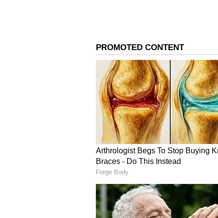
Aman Sehrawat, Indian 
అమ‌న్ సెహ్రావ‌త్ హర్యానాలోని ఝజ్జర్ జిల్
చెందిన అమ‌న్.. చిన్నత‌నంలో అనేక క‌ష
కోల్పోయాడు. ఒక సంవత్సరం తర్వాత తండ్ర
లు వారి పెద్ద మేనమామ సుధీర్ సెహ్రావత్ 
ముందుకు సాగుతున్న క్ర‌మంలో రెజ్లింగ్‌
పొందడం ప్రారంభించాడు. అమన్ 20
గెలుచుకున్నాడు.