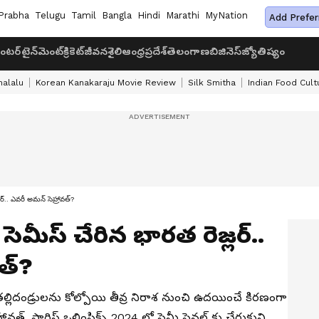
Prabha
Telugu
Tamil
Bangla
Hindi
Marathi
MyNation
Add Prefer
ంటర్‌టైన్‌మెంట్
క్రికెట్
జీవనశైలి
ఆంధ్రప్రదేశ్
తెలంగాణ
బిజినెస్
జ్యోతిష్యం
halalu
Korean Kanakaraju Movie Review
Silk Smitha
Indian Food Cult
ల‌ర్.. ఎవ‌రీ అమన్ సెహ్రావత్?
సెమీస్ చేరిన భార‌త రెజ్ల‌ర్..
త్?
్లిదండ్రుల‌ను కోల్పోయి తీవ్ర నిరాశ నుంచి ఉద‌యించే కిర‌ణంగా
్రావ‌త్. పారిస్ ఒలింపిక్స్ 2024 లో సెమీ ఫైన‌ల్ కు చేరుకుని