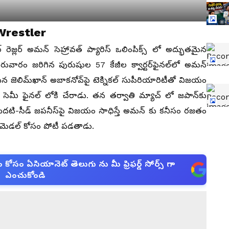
Wrestler
జ్ల‌ర్ అమన్ సెహ్రావత్ ప్యారిస్ ఒలింపిక్స్ లో అద్భుత‌మైన
ురువారం జరిగిన పురుషుల 57 కేజీల క్వార్టర్‌ఫైనల్‌లో అమన్
ిన జెలిమ్‌ఖాన్ అబాకనోవ్‌పై టెక్నికల్ సుపీరియారిటీతో విజయం
ెమీ ఫైన‌ల్ లోకి చేరాడు. త‌న త‌ర్వాతి మ్యాచ్ లో జపాన్‌కు
దటి-సీడ్ జపనీస్‌పై విజయం సాధిస్తే అమ‌న్ కు కనీసం రజతం
ెడ‌ల్ కోసం పోటీ ప‌డ‌తాడు.
సం ఏసియానెట్ తెలుగు ను మీ ఫ్రిఫర్డ్ సోర్స్ గా
ఎంచుకోండి