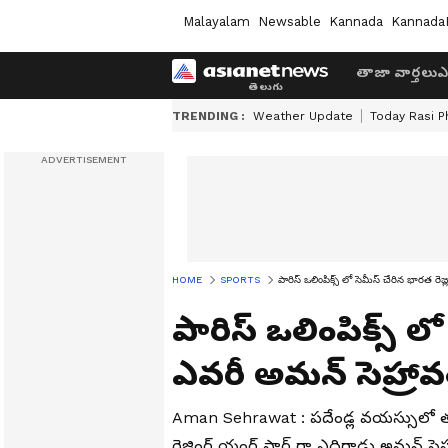
Malayalam
Newsable
Kannada
Kannada
తాజా వార్తలు
ఎ
TRENDING :
Weather Update
Today Rasi P
HOME
SPORTS
పారిస్ ఒలింపిక్స్ లో సెమీస్ చేరిన భార‌త రెజ్
పారిస్ ఒలింపిక్స్ లో 
ఎవ‌రీ అమన్ సెహ్రావ
Aman Sehrawat : ప‌దేండ్ల వ‌య‌స్సులో త‌ల
రెజ్లింగ్ యంగ్ స్టార్ గా ఎదిగాడు అమ‌న్ సెహ