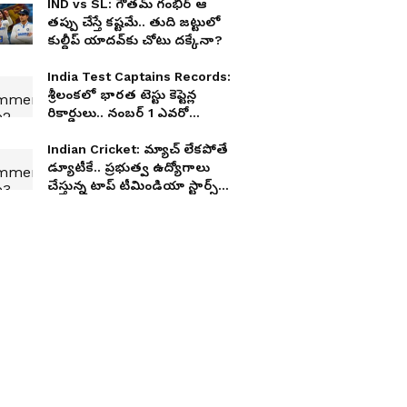
IND vs SL: గౌతమ్ గంభీర్ ఆ
తప్పు చేస్తే కష్టమే.. తుది జట్టులో
కుల్దీప్ యాదవ్‌కు చోటు దక్కేనా?
India Test Captains Records:
శ్రీలంకలో భారత టెస్టు కెప్టెన్ల
రికార్డులు.. నంబర్ 1 ఎవరో
తెలుసా?
Indian Cricket: మ్యాచ్ లేకపోతే
డ్యూటీకే.. ప్రభుత్వ ఉద్యోగాలు
చేస్తున్న టాప్ టీమిండియా స్టార్స్
వీరే