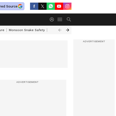
red Source
ure
Monsoon Snake Safety
Akkineni Nageswara Rao
IRCTC Tour Pac