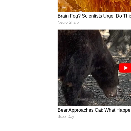
Aman Sehrawat, Indian 
అక్క‌డి నుంచి అనేక పెద్ద టోర్నీల‌లో విజ‌
2022 ఆసియా గేమ్స్‌లో 57 కిలోల విభాగం
ఛాంపియన్‌షిప్‌లో బంగారు పతకాన్ని సా
టోర్నమెంట్‌లో బంగారు పతకాన్ని గెలుచు
సాధించిన ఒకేఒక్క భార‌త పురుష రెజ్ల‌ర్ గ