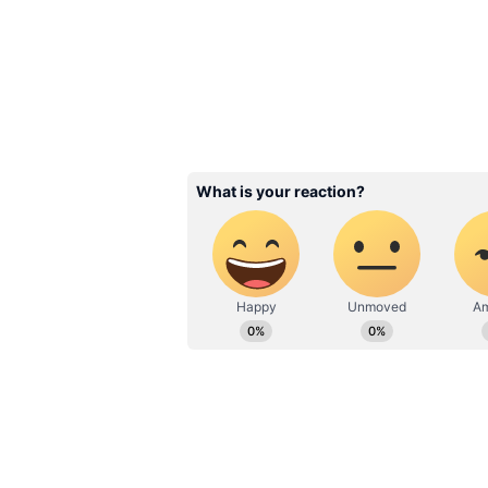
అందుకున్నారు. అత‌ను రెజ్లింగ్ 57 కిలోల
విజ‌యాలు గ‌మ‌నిస్తే.. 2022 ఆసియా క్రీ
ఆసియా రెజ్లింగ్ ఛాంపియన్‌షిప్‌లో బంగార
3
4