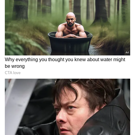
Image Credit :
Getty
సున్నితంగా దువ్వడం
రాత్రి పడుకునే ముందు జుట్టును సున్నితంగా దువ్వడం
మంచి అలవాటు. రోజంతా జుట్టులో చిక్కులు, దుమ్ము,
చెమట పేరుకుపోవచ్చు. బలంగా లాగకుండా వెడల్పాటి
దంతాలున్న దువ్వెనతో నెమ్మదిగా దువ్వితే చిక్కులు
తగ్గుతాయి. దీనివల్ల ఉదయం జుట్టు విప్పేటప్పుడు
తెగిపోవడం, రాలిపోవడం తగ్గుతుంది.