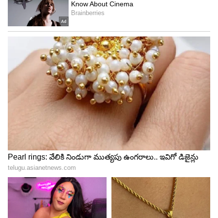
Image Credit :
Pixabay
వదులుగా జడవేయడం
పడుకునే ముందు జుట్టును చాలా బిగుతుగా కట్టకుండా,
వదులుగా జడ వేయడం లేదా సాఫ్ట్ హెయిర్ బ్యాండ్‌తో
కట్టుకోవడం మంచిది. చాలా బిగుతుగా పోనీటైల్ లేదా బన్
వేసుకొని పడుకోవడం వల్ల వెంట్రుకలపై ఎక్కువ ఒత్తిడి
పడుతుంది. దీర్ఘకాలంలో ఇది జుట్టు తెగిపోవడానికి లేదా
హెయిర్ లైన్ బలహీనపడటానికి కారణం కావచ్చు.
5
6