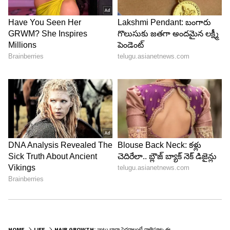
Image Credit :
Pinterest
దిండు కవర్
మీరు ఉపయోగించే దిండు కవర్ కూడా జుట్టు ఆరోగ్యంపై
ప్రభావం చూపుతుంది. కాటన్ పిల్లో కవర్లు కొంత ఘర్షణను
కలిగిస్తాయి. ఫలితంగా జుట్టు చిక్కులు పడటం, పొడిబారడం
లేదా తెగిపోవడం వంటివి జరగవచ్చు. అందుకే చాలామంది
నిపుణులు సిల్క్ లేదా శాటిన్ పిల్లో కవర్లను
ఉపయోగించాలని సూచిస్తున్నారు. ఇవి జుట్టుపై ఘర్షణను
తగ్గించడంలో సహాయపడతాయి.
HOME
LIFE
HAIR GROWTH: జుట్టు బాగా పెరగాలంటే రాత్రిపూట ఈ 5 చేస్తే చాలు.. సూపర్ రిజల్ట్స్!