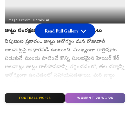
Image Credit :
Gemini AI
జుట్టు సంరక్షణ కోసం పాటించాల్సిన చిట్కాలు
Read Full Gallery
నిపుణుల ప్రకారం.. జుట్టు ఆరోగ్యం మన రోజువారీ
అలవాట్లపై ఆధారపడి ఉంటుంది. ముఖ్యంగా రాత్రిపూట
పడుకునే ముందు పాటించే కొన్ని సులభమైన హెయిర్ కేర్
అలవాట్లు జుట్టు రాలిపోవడాన్ని తగ్గించడంలో, తల చర్మాన్ని
ఆరోగ్యంగా ఉంచడంలో సహాయపడతాయి. మరి జుట్టు
సంరక్షణ కోసం కచ్చితంగా పాటించాల్సిన ఆ నియమాలేంటో
తెలుసుకుందామా..
FOOTBALL WC '26
WOMEN T-20 WC '26
గూగుల్‌లో ఆసక్తికరమైన సమాచారం కోసం ఏసియానెట్ తెలుగు
ను మీ ఫ్రిఫర్డ్ సోర్స్ గా ఎంచుకోండి