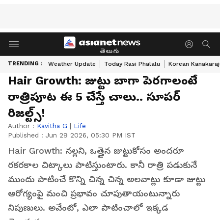
తెలుగు
TRENDING :
Weather Update
Today Rasi Phalalu
Korean Kanakaraj
Hair Growth: జుట్టు బాగా పెరగాలంటే
రాత్రిపూట ఈ 5 చేస్తే చాలు.. సూపర్
రిజల్ట్స్!
Author :
Kavitha G
|
Life
Published :
Jun 29 2026, 05:30 PM IST
Hair Growth: నల్లని, ఒత్తైన జుట్టుకోసం అందరూ
రకరకాల చిట్కాలు పాటిస్తుంటారు. కానీ రాత్రి పడుకునే
ముందు పాటించే కొన్ని చిన్న చిన్న అలవాట్లు కూడా జుట్టు
ఆరోగ్యంపై మంచి ప్రభావం చూపుతాయంటున్నారు
నిపుణులు. అవేంటో, ఎలా పాటించాలో ఇక్కడ