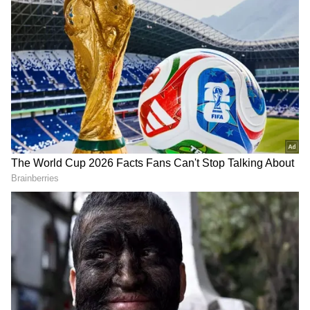
3
6
Image Credit :
Getty
తలపై మసాజ్
కొద్దిగా కొబ్బరి నూనె, బాదం నూనె లేదా మీకు నచ్చిన
ఆయిల్ తో తలపై 2 నుంచి 5 నిమిషాల పాటు వేళ్లతో
మృదువుగా మసాజ్ చేయాలి. మసాజ్ వల్ల తల చర్మంలో
రక్తప్రసరణ మెరుగుపడుతుంది. ఇది తల చర్మాన్ని రిలాక్స్
చేయడంతో పాటు ఒత్తిడిని తగ్గించడంలో కూడా
సహాయపడుతుంది. అయితే అధికంగా నూనె రాసి రాత్రంతా
ఉంచడం అందరికీ సెట్ కాకపోవచ్చు. ముఖ్యంగా చుండ్రు,