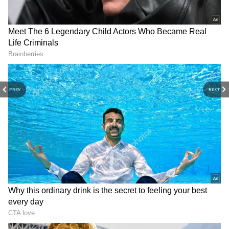
PREV
NEXT
Related Articles
Carrot Juice: రోజూ ఒక గ్లాస్ క్యారెట్ జ్యూస్ తాగితే
ఏమవుతుంది? చాలామందికి తెలియని సీక్రెట్స్!
Ragi Java: రోజుకో గ్లాస్ రాగి జావ తాగితే శరీరంలో
జరిగే 5 అద్భుతమైన మార్పులు ఇవే!