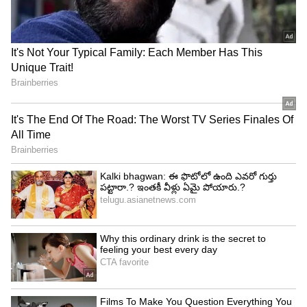
ఇతర స్కాల్ప్ సమస్యలు వారు నిపుణుల సలహా
తీసుకోవడం మంచిది.
4
6