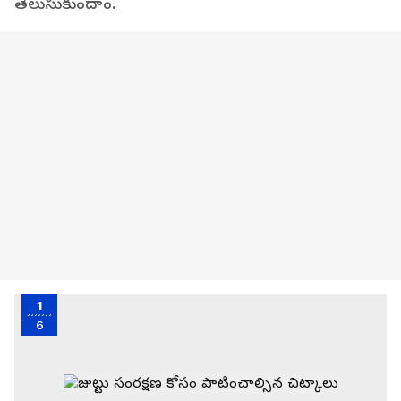
తెలుసుకుందాం.
1
6