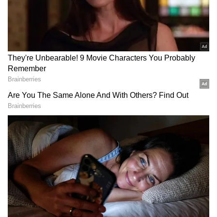
నేను నిన్ను ఏమీ అడగకుండానే ఎందుకు అలా
అవుతున్నావు అని అంటాడు కార్తీక్.
గూగుల్‌లో ఆసక్తికరమైన సమాచారం కోసం ఏసియానెట్ తెలుగు
ను మీ ఫ్రిఫర్డ్ సోర్స్ గా ఎంచుకోండి