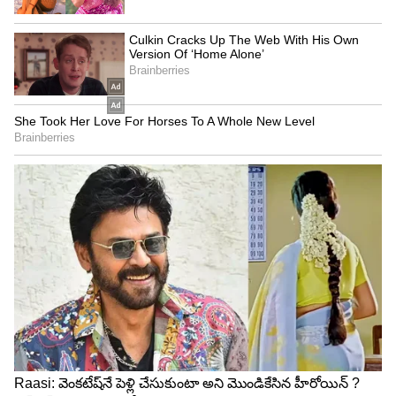
అప్పుడు దుర్గా, మన ప్రభావం మోనిత మీద ఎలా పడింది
దీపమ్మ అని అనగా,దాని మీద కాదు కానీ డాక్టర్ బాబు మీద
పడుతున్నట్టున్నాది దుర్గ ఆయనకి గతం గుర్తొస్తుంది అని
అనగా,మరి ఏం చేసావు అని అడుగుతాడు దుర్గ. నేను
అప్పుడు పక్కన ఉన్న స్టాండ్ నీ కింద పడేసా.అప్పుడు
ఆయన మాయ లో నుంచి బయటకు వచ్చారు అని దీపా
అనగా, అలా ఎందుకు చేసావు దీపమ్మ మనం సార్ కి గతం
గుర్తు చేయడానికి ప్రయత్నిస్తే ప్రమాదం కానీ, తనంతట తానే
గతం గుర్తు తెచ్చుకోవడానికి ప్రయత్నిస్తే ఆ గతం గుర్తొచ్చే
అవకాశం ఉంటుంది ఏమో కదా అని అంటాడు దుర్గ.
అప్పుడు దీప, నాకిప్పుడు రిస్క్ తీసుకోవాలని లేదు
దుర్గ. మన ప్లాన్ ప్రకారమే మోనితని భయపెట్టి తన
చేతే,కార్తీక్ తన భర్త కాదు అని చెప్పిద్దాము,నా దగ్గర ఒక