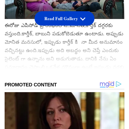
Read Full Gallery
ఈరోజు ఎపిసోడ్ ప్రారంభంలోనే..మోనిత,కార్తీక్ దగ్గరకు
వస్తుంది.కార్తీక్, బాబుని పడుకోబెడుతూ ఉంటాడు. అప్పుడు
మోనిత మనసులో, ఇప్పుడు కార్తీక్ కి నా మీద అనుమానం
వచ్చినట్టు ఉంది.ఇప్పుడు అది అబద్ధం అని చెప్తే ఎందుకు
సైలెంట్ గా ఉన్నాను అని అడుగుతాడు. దానికి నేను ఏం
సమాధానం చెప్పాలి.ఒకవేళ మౌనంగా ఉంటే ఇప్పుడు వరకు
జరిగిందంతా నిజమే అని నమ్ముతాడు. ఏదో ఒకటి చేసి వెళ్లి
సద్ది చెప్పాలి అని కార్తీక్ దగ్గరికి వెళ్తుంది మోనిత. వెళ్ళిన
తర్వాత కార్తీక్ తో, కార్తీక్ నువ్వు అనుకున్నది ఇక్కడ
జరగడం లేదు నీకు నామీద నమ్మకం ఉంది కదా అని
అనగా, దేని గురించి మాట్లాడుతున్నావు అని కార్తీక్
అడుగుతాడు. దుర్గ విషయంలో కార్తీక్ అని అంటుంది
మోనిత. గుమ్మడికాయ దొంగ ఎవరంటే భుజం తడుక్కున్నట్టు