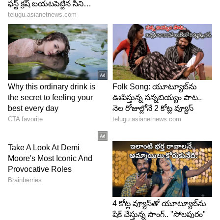
ప్లాన్ ఉంది అని అది దుర్గ కి చెప్తుంది దీప.అప్పుడు దుర్గ,
ఇలా చేసి కార్తీక్ సర్ చేత మోనితని చంప దెబ్బ కొట్టిందా
అని అంటాడు. అదే సమయంలో కార్తిక్ మోనితని
కొడతాడు.