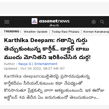
తెలుగు
TRENDING :
Weather Update
Today Rasi Phalalu
Korean Kanakaraj
Karthika Deepam: గతాన్ని గుర్తు
తెచ్చుకుంటున్న కార్తీక్.. డాక్టర్ బాబు
ముందు మోనితని ఇరికించేసిన దుర్గ!
Author :
Navya G
|
Entertainment
Updated :
Oct 04 2022, 08:27 AM IST
Karthika deepam:బుల్లితెరపై ప్రసారమవుతున్న
కార్తీకదీపం సీరియల్,కుటుంబ కథా నేపథ్యంతో
కొనసాగుతూ ప్రేక్షకుల్ని బాగా ఆకట్టుకుంటుంది. ఇక ఈరోజు
అక్టోబర్ 4వ తేదీన ఏం జరుగుతుందో తెలుసుకుందాం..