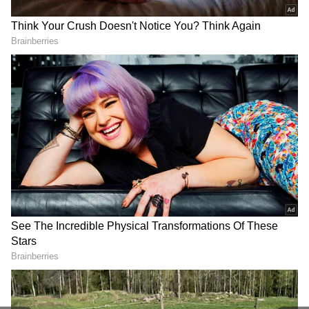
2
8
ఇంతలో పక్కనుంచి దీపా ఇదంతా చూసి డాక్టర్ బాబు కి
మోనిత మీద అనుమానం వచ్చింది అని అనుకుంటుంది.
అదే సమయంలో మోనిత, అతనికి నాకు ఏం సంబంధం
లేదు కార్తీక్ అని అంటుంది అప్పుడు కార్తీక్ గతంలో ఎవరో
ఈ మాట అన్నట్టు గుర్తొచ్చి, తన కడుపులో పెరుగుతున్న
బిడ్డకు నేను కారణం కాదు అని లెగిసి అరుస్తాడు. దానికి
దీప, మోనిత ఆశ్చర్యపోతారు.కార్తీక్ కి తల నొప్పెడుతూ