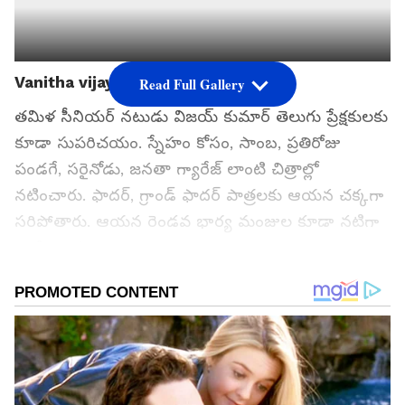
Vanitha vijaykumar
Read Full Gallery
తమిళ సీనియర్ నటుడు విజయ్ కుమార్ తెలుగు ప్రేక్షకులకు
కూడా సుపరిచయం. స్నేహం కోసం, సాంబ, ప్రతిరోజు
పండగే, సరైనోడు, జనతా గ్యారేజ్ లాంటి చిత్రాల్లో
నటించారు. ఫాదర్, గ్రాండ్ ఫాదర్ పాత్రలకు ఆయన చక్కగా
సరిపోతారు. ఆయన రెండవ భార్య మంజుల కూడా నటిగా
రాణించారు.
గూగుల్‌లో ఆసక్తికరమైన సమాచారం కోసం ఏసియానెట్ తెలుగు
ను మీ ఫ్రిఫర్డ్ సోర్స్ గా ఎంచుకోండి