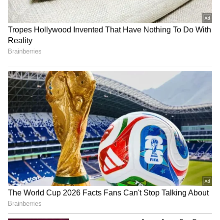
Vanitha vijayakumar
రీసెంట్ గా నరేష్ మళ్ళీ పెళ్లి చిత్రంలో నటించింది. అయితే
వనిత విజయ్ కుమార్ తరచుగా వివాదాల్లో ఉంటుంది. ఆమె
పెళ్లిళ్ల వ్యవహారం.. కుటుంబ గొడవలు, ఆస్తి వ్యవహారాలు
నిత్యం మీడియాలో వైరల్ అవుతుంటాయి. తన తండ్రి తనకి
రావలసి ఆస్తి ఇవ్వకుండా ఇబ్బంది పెడుతున్నారని వనిత
పలు సందర్భాల్లో ఆరోపణలు చేసింది.
Also Read: వేణు స్వామిని వదిలిపెట్టని హీరోయిన్లు..
అబద్దాలు చెప్పి పరువు పోయినా
వెంటపడుతున్నారుగా..