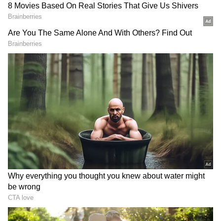
Vanitha vijaykumar
విజయ్ కుమార్ మొదటి భార్యకు తమిళ హీరో అరుణ్
విజయ్ సంతానం. రెండవ భార్య మంజులకి వనిత విజయ్
కుమార్, శ్రీదేవి విజయ్ కుమార్, ప్రీతా విజయ్ కుమార్
ముగ్గురు సంతానం. ఈ ముగ్గురు హీరోయిన్లుగా రాణించిన
వారే. వనిత విజయ్ కుమార్ తెలుగులో దేవి చిత్రంలో కీలక
పాత్రలో నటించింది. భానుచందర్ కి ఆమె భార్యగా
నటించింది. ఆ విధంగా వనిత తెలుగువారికి పరిచయం.
Also Read: పసిగట్టేశాడు..ప్రభాస్ 'కల్కి' ట్రైలర్ పై కాపీ
ఆరోపణలు, ఆధారాలతో సహా చూపిస్తూ రచ్చ