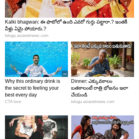
ఇటీవల ఓ ఇంటర్వ్యూలో ఆమె తన తల్లి మంజుల
మరణించే సమయంలో జరిగిన పరిస్థితులని వివరించింది.
నిజంగా ఆమె చెప్పిన విషయం వింటే దారుణం అనిపిస్తుంది.
రెండవ భార్యగా తన తల్లికి తండ్రి ప్రాధాన్యత
ఇవ్వడనే విషయాన్ని వనిత పేర్కొంది. వనిత మాట్లాడుతూ..
మా అమ్మ మంజులకి మద్యం సేవించే అలవాటు ఉంది.
దీనితో పలు సందర్భాల్లో ఆమెకి కామెర్లు వచ్చాయి.
Also Read: హీరోయిన్ కి 7 నెలల ప్రెగ్నన్సీ.. కానీ గర్భం
కనిపించలేదట, నమిత సంచలన వ్యాఖ్యలు
5
7