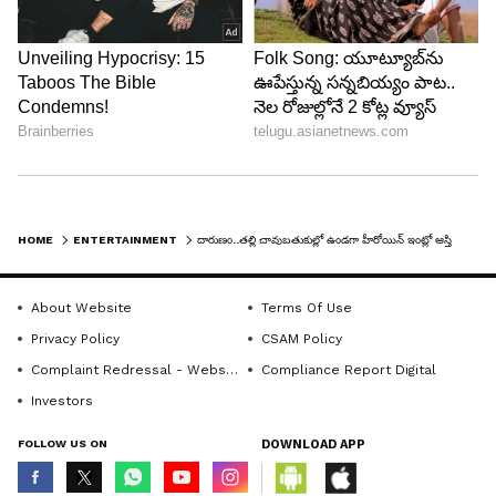
ఎంత హెచ్చరించినా వినలేదు. కానీ ఒకసారి మద్యం
సేవించడం వల్ల కామెర్లు బాగా ఎక్కువయ్యాయి. ఆసుపత్రికి
తీసుకెళితే వైద్యులు 72 గంటల్లో చనిపోతారని తెలిపారు. ఆ
HOME
ENTERTAINMENT
దారుణం..తల్లి చావుబతుకుల్లో ఉండగా హీరోయిన్ ఇంట్లో ఆస్తి పంపకాలు.. ఆమె తండ్రి ఏం చేశాడో తెలుసా
సమయంలో కూడా అమ్మ మా గురించే ఆలోచించింది. తాను
లేకపోతే మీకు దక్కాల్సిన ఆస్తి దక్కదు అని చెప్పింది.
About Website
Terms Of Use
Privacy Policy
CSAM Policy
Complaint Redressal - Website
Compliance Report Digital
Investors
FOLLOW US ON
DOWNLOAD APP