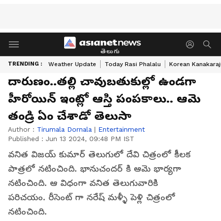
తెలుగు
TRENDING :
Weather Update
Today Rasi Phalalu
Korean Kanakaraj
దారుణం..తల్లి చావుబతుకుల్లో ఉండగా
హీరోయిన్ ఇంట్లో ఆస్తి పంపకాలు.. ఆమె
తండ్రి ఏం చేశాడో తెలుసా
Author :
Tirumala Dornala
|
Entertainment
Published :
Jun 13 2024, 09:48 PM IST
వనిత విజయ్ కుమార్ తెలుగులో దేవి చిత్రంలో కీలక
పాత్రలో నటించింది. భానుచందర్ కి ఆమె భార్యగా
నటించింది. ఆ విధంగా వనిత తెలుగువారికి
పరిచయం. రీసెంట్ గా నరేష్ మళ్ళీ పెళ్లి చిత్రంలో
నటించింది.