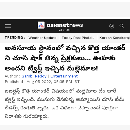
తెలుగు
TRENDING :
Weather Update
Today Rasi Phalalu
Korean Kanakaraj
అనసూయ స్థానంలో వచ్చిన కొత్త యాంకర్
ని చూసి షాక్ తిన్న ప్రేక్షకులు... ఊహకు
అందని ట్విస్ట్ ఇచ్చిన మల్లెమాల!
Author :
Sambi Reddy
|
Entertainment
Published :
Aug 05 2022, 05:35 PM IST
జబర్దస్త్ కొత్త యాంకర్ విషయంలో మల్లెమాల టీం భారీ
ట్విస్ట్ ఇచ్చింది. ముసుగు వెనకున్న అమ్మాయిని చూసి టీమ్
లీడర్స్ కంగుతిన్నారు. ఒక విధంగా చెప్పాలంటే పూర్తిగా
నిరాశకు గురయ్యారు.