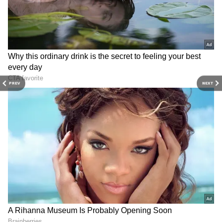
3
9
PREV
NEXT
Jabardasth
ఈ లెజెండరీ కామెడీ షోకి వస్తున్న ఆ యాంకర్ ఎవరో
తెలుసుకోవాలనే ఉత్కంఠ ప్రేక్షకుల్లో ఏర్పడింది. గురువారం
జబర్దస్త్ ప్రసారమయ్యే సమయానికి టీవీలకు అతుక్కుపోయి
ఆమె రాక కోసం ఎదురుచూశారు. తీరా చూశాక
ఉసూరుమన్నారు. చీర కొంగు ముఖానికి అడ్డుపెట్టుకొని స్టేజి
పైకి వచ్చిన యాంకర్ కి రాఘవ, చంటి, వెంకీ, సుధాకర్