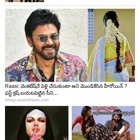
9
Jabardasth
దానికి రష్మీ గౌతమ్ వివరణ ఇచ్చారు. నేను తెలుగు భాష
లెక్క.. అక్కడా ఉంటా ఇక్కడా ఉంటా అంటూ ఓ పంచ్
డైలాగ్ విసిరింది. అయినా అప్పుడు ఇక్కడ నుండి(జబర్దస్త్)
అక్కడకు(ఎక్స్ట్రా జబర్దస్త్) వెళ్ళాను. మళ్ళీ
ఇక్కడకు వచ్చేశాను. నేను అక్కడికీ ఇక్కడికీ తిరుగుతూ
ఉంటాను కదా... అంటూ చెప్పుకొచ్చింది.