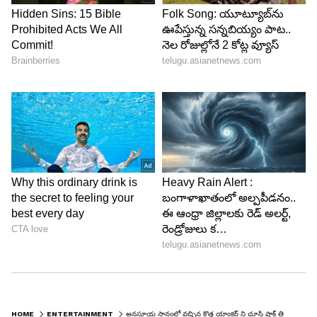
6
9
HOME
ENTERTAINMENT
అనసూయ స్థానంలో వచ్చిన కొత్త యాంకర్ ని చూసి షాక్ తిన్న ప్రేక్షకులు... ఊహకు అందని ట్విస్ట్ ఇచ్చిన మల్లెమాల!