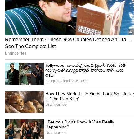
Jabardasth
ఎంతకీ ముసుగు తీయకపోవడంతో చలాకీ చంటి ఆమె
ముగుసు తొలగించాడు. ఒక్కసారిగా ఆ యాంకర్ ముఖం
చూసి కంగుతిన్నారు. దానికి కారణం ఆ కొత్త యాంకర్ ఎవరో
కాదు రష్మీ గౌతమ్(Rashmi Gautam). యాంకర్ గా కొత్త
అమ్మాయి వస్తుంది అనుకుంటే నువ్వొచ్చావా... అంటూ
నిట్టూర్చారు.
5