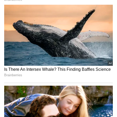
తమని తాము పరిచయం చేసుకున్నారు.
4
9