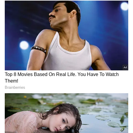
Jabardasth
ఇదిలా ఉంటే ఆమె స్థానంలో కొత్త యాంకర్ ని
తీసుకొస్తున్నట్లు మల్లెమాల పరోక్షంగా తెలియజేశారు. ఆగస్టు
4న ప్రసారం కానున్న ఎపిసోడ్ ప్రోమోలో యాంకర్ గా కొత్త
అమ్మాయి వస్తున్నట్లు చూపించారు. పల్లకిలో వచ్చిన కొత్త
యాంకర్ ని చూడడానికి, ఆమె ఎవరో తెలుసుకోవడానికి
జబర్దస్త్ టీమ్ లీడర్స్ పోటీపడ్డట్లు చూపించారు.