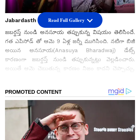
Read Full Gallery
Jabardasth
జబర్దస్త్ నుండి అనసూయ తప్పుకున్న విషయం తెలిసిందే.
గత ఎపిసోడ్ తో ఆమె 9 ఏళ్ల జర్నీ ముగిసింది. నటిగా బిజీ
అయిన అనసూయ(Anasuya Bharadwaj) డేట్స్
కారణంగా జబర్దస్త్ నుండి తప్పుకున్నట్లు వెల్లడించారు.
అయితే ఆమె చెబుతున్న కారణం నిజం కాదని చెప్పొచ్చు.
జబర్దస్త్ నుండి వెళ్లిపోవాలని డిసైడైన అనసూయ ఇతర
ఛానల్స్ లో కొత్త షోస్ చేయడం విశేషం.
గూగుల్‌లో ఆసక్తికరమైన సమాచారం కోసం ఏసియానెట్ తెలుగు
ను మీ ఫ్రిఫర్డ్ సోర్స్ గా ఎంచుకోండి