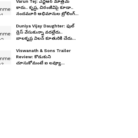
Varun Tej: ఎన్టీఆర్ మాత్రమే
కాదు.. కృష్ణ, చిరంజీవిపై కూడా..
నందమూరి అభిమానుల ట్రోలింగ్ కి
వరుణ్ తేజ్ రిప్లై
Duniya Vijay Daughter: ఫుల్
డ్రెస్ వేసుకున్నా వదల్లేదు..
బాలకృష్ణ విలన్ కూతురికి చేదు
అనుభవం అనుభవం
Viswanath & Sons Trailer
Review: కొడుకుని
చూసుకోమంటే ఐ లవ్యూ
చెప్పింది.. విశ్వనాథ్‌ అండ్‌ సన్స్
ట్రైలర్‌ ఎలా ఉందంటే