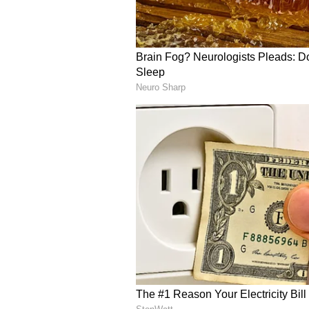
యంగ్ టైగర్ ఎన్టీఆర్ తొలి సీజన్ కి హోస్ట
స్టార్ నానిని దింపారు. నాని కూడా వినోదా
కొనసాగుతున్నారు. నాగార్జున కనుక డ్రాప
బాలకృష్ణ.
5
8