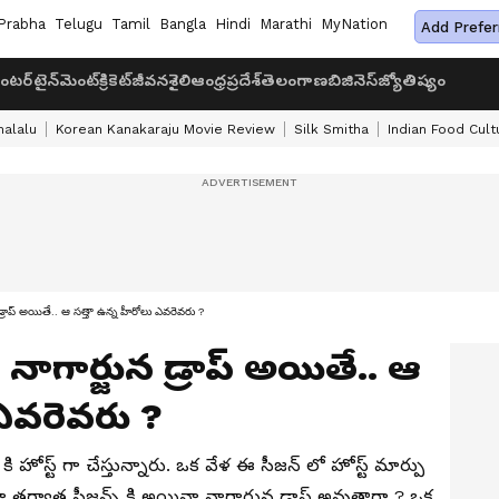
Prabha
Telugu
Tamil
Bangla
Hindi
Marathi
MyNation
Add Prefer
ంటర్‌టైన్‌మెంట్
క్రికెట్
జీవనశైలి
ఆంధ్రప్రదేశ్
తెలంగాణ
బిజినెస్
జ్యోతిష్యం
halalu
Korean Kanakaraju Movie Review
Silk Smitha
Indian Food Cult
న డ్రాప్ అయితే.. ఆ సత్తా ఉన్న హీరోలు ఎవరెవరు ?
ా నాగార్జున డ్రాప్ అయితే.. ఆ
 ఎవరెవరు ?
ి హోస్ట్ గా చేస్తున్నారు. ఒక వేళ ఈ సీజన్ లో హోస్ట్ మార్పు
ర్వాత సీజన్స్ కి అయినా నాగార్జున డ్రాప్ అవుతారా ? ఒక