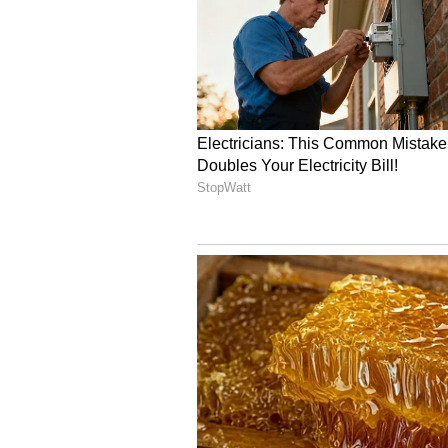
4
8
Rana Daggubati