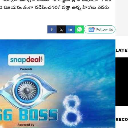
స్ ని విజయవంతంగా నడిపించగలిగే సత్తా ఉన్న హీరోలు ఎవరు
Follow Us
LATE
RECO