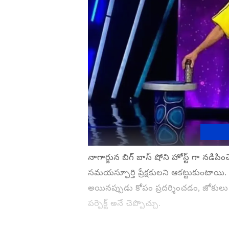
నాగార్జున బిగ్ బాస్ షోని హోస్ట్ గా నడిపి
సమయస్ఫూర్తి ప్రేక్షకులని ఆకట్టుకుంటాయి.
అయినప్పుడు కోపం ప్రదర్శించడం, జోకుల
పర్ఫెక్ట్ అనే చెప్పొచ్చు.