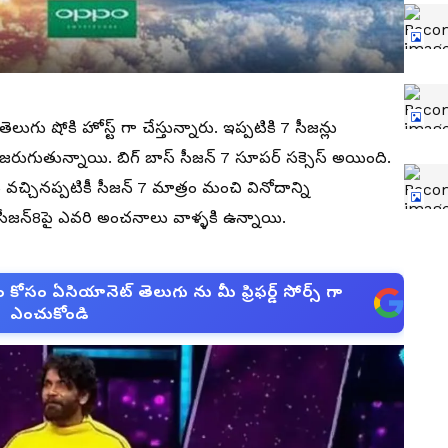
ెలుగు షోకి హోస్ట్ గా చేస్తున్నారు. ఇప్పటికి 7 సీజన్లు
జరుగుతున్నాయి. బిగ్ బాస్ సీజన్ 7 సూపర్ సక్సెస్ అయింది.
వచ్చినప్పటికీ సీజన్ 7 మాత్రం మంచి వినోదాన్ని
ీజన్8పై ఎవరి అంచనాలు వాళ్ళకి ఉన్నాయి.
సం ఏసియానెట్ తెలుగు ను మీ ఫ్రిఫర్డ్ సోర్స్ గా
ఎంచుకోండి