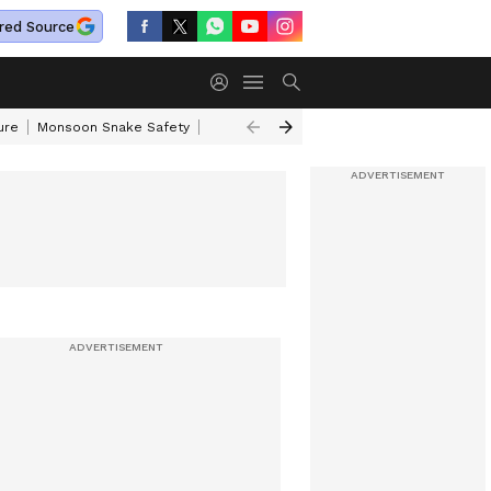
red Source
ure
Monsoon Snake Safety
Akkineni Nageswara Rao
IRCTC Tour Pac