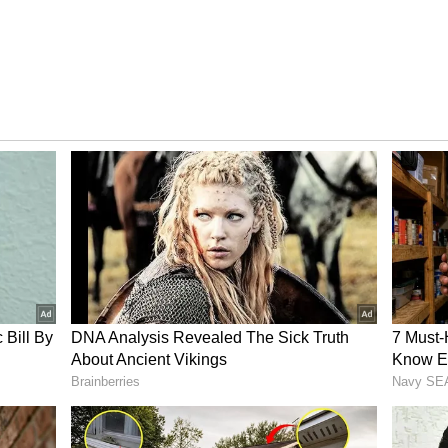
ి హోస్ట్ గా చేస్తున్నారు. ఒక వేళ ఈ సీజన్ లో హోస్ట్ మార్పు
ర్వాత సీజన్స్ కి అయినా నాగార్జున డ్రాప్ అవుతారా ? ఒక
స్ ని విజయవంతంగా నడిపించగలిగే సత్తా ఉన్న హీరోలు ఎవరు