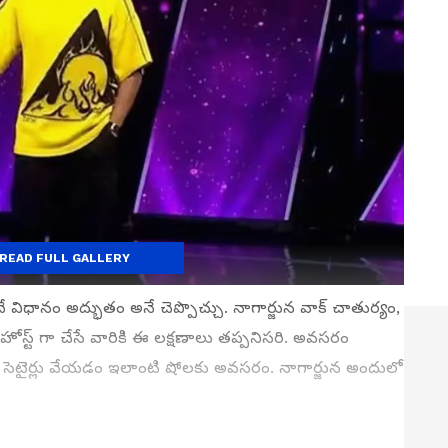
READ FULL GALLERY
ంచే విధానం అద్భుతం అనే చెప్పొచ్చు. నాగార్జున వాక్ చాతుర్యం,
 హోస్ట్ గా చేసే వారికి ఈ లక్షణాలు తప్పనిసరి. అవసరం
ు సెటైర్లు వేయడం ఇలాంటి షోలకు అవసరం. నాగార్జున అందులో