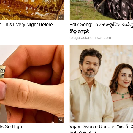
్ గా చేశారు. ఆ సీజన్ సూపర్ సక్సెస్ అయింది. ఆ తర్వాత నేచురల్
త్మకంగా బిగ్ బాస్ ని నడిపించారు. ఆ తర్వాత నాగార్జున
్ అయితే అభిమానుల్లో ముందుగా వినిపిస్తున్న పేరు నందమూరి