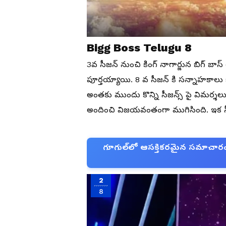
Bigg Boss Telugu 8
3వ సీజన్ నుంచి కింగ్ నాగార్జున బిగ్ బాస్ త
పూర్తయ్యాయి. 8 వ సీజన్ కి సన్నాహకాలు 
అంతకు ముందు కొన్ని సీజన్స్ పై విమర్శలు 
అందించి విజయవంతంగా ముగిసింది. ఇక స
గూగుల్‌లో ఆసక్తికరమైన సమాచారం కో
2
8