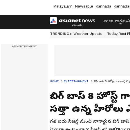
Malayalam
Newsable
Kannada
Kannada
తాజా వార్తలు
ఎ
TRENDING :
Weather Update
Today Rasi P
HOME
ENTERTAINMENT
బిగ్ బాస్ 8 హోస్ట్ గా నాగార్జు
బిగ్ బాస్ 8 హోస్ట్ గ
సత్తా ఉన్న హీరోలు
గత ఐదు సీజన్ల నుంచి నాగార్జున బిగ్ బాస్ క
ఏమైనా ఉంటుందా ? సీజన్ లో కాకపోయినా త