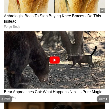
Image Credit :
Asianet News
క్లీన్ బ్లాక్ బస్టర్లు 2 మాత్రమే
మెగాస్టార్ చిరంజీవి నటించిన మన శంకర వరప్రసాద్ గారు
చిత్రం సంక్రాంతికి విడుదలై నిర్మాతలకు, బయ్యర్లకు అసలైన
పండగ తెచ్చింది. కాసుల వర్షం కురిపించిన ఈ చిత్రం
ఏకంగా బాక్సాఫీస్ వద్ద 300 కోట్లకు పైగా వసూళ్లు
సాధించింది. ఈ ఏడాది తొలి క్లీన్ బ్లాక్ బస్టర్ గా మన శంకర
వరప్రసాద్ గారు నిలిచింది. ఇక ఇటీవల విడుదలైన సమంత
మా ఇంటి బంగారం మూవీ బిగ్ సర్ప్రైజింగ్ బ్లాక్ బస్టర్ అనే
చెప్పాలి. సాధారణ అంచనాలతో విడుదలైన ఈ చిత్రం
మూడింతలు లాభాలు తెచ్చిపెడుతూ దాదాపు 70 కోట్ల
కలెక్షన్స్ అందుకుంది. మొత్తంగా ఫస్ట్ హాఫ్ లో చిరంజీవి,
సమంత మాత్రమే మెరుపులు మెరిపించారు.
PREV
NEXT