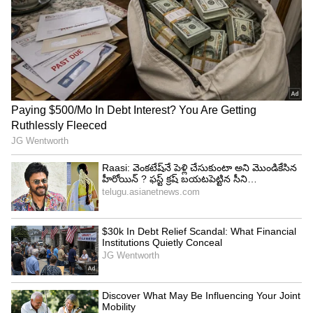
Image Credit :
X/@SitharaEnts
హిట్ సినిమాలు ఇవే
ఇక బయ్యర్లకి సేఫ్ జోన్ లో ఉంచుతూ ఎక్కువ ప్రాంతాల్లో
లాభాలు అందుకుని హిట్ ముద్ర వేయించుకున్న చిత్రాలు
కొన్ని ఉన్నాయి. నవీన్ పోలిశెట్టి అనగనగా ఒక రాజు చిత్రం
సంక్రాంతి సీజన్ వాడుకుని హిట్ మూవీ గా నిలిచింది.
శర్వానంద్ నారీ నారీ నడుమ మురారి కూడా బయ్యర్లకు
సేఫ్ మూవీగా నిలిచింది. కపుల్ ఫ్రెండ్లీ, రాకాస, సింగ్ గీతం
లాంటి చిత్రాలు యావరేజ్ గా నిలిచాయి.