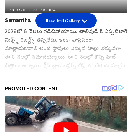
Image Credit :
Asianet News
Samantha
Read Full Gallery
2026లో 6 నెలలు గడిచిపోయాయి. టాలీవుడ్ కి ఎప్పటిలాగే
మిక్స్డ్ రిజల్ట్స్ తప్పలేదు. ఇంకా వాస్తవంగా
మాట్లాడుకోవాలి అంటే ఫ్లాపులు ఎక్కువ హిట్లు తక్కువగా
ఈ 6 నెలల్లో నమోదయ్యాయి. ఈ 6 నెలల్లో కొన్ని హిట్
చిత్రాలు ఉన్నాయి. క్లీన్ బ్లాక్ బస్టర్స్ లిస్ట్ లో చేరింది మాత్రం
కేవలం 2 సినిమాలు మాత్రమే. అతి పెద్ద డిజాస్టర్స్ గా 2
సినిమాలు నిలిచాయి. ఆ వివరాలు ఇప్పుడు చూద్దాం.
గూగుల్‌లో ఆసక్తికరమైన సమాచారం కోసం ఏసియానెట్ తెలుగు
ను మీ ఫ్రిఫర్డ్ సోర్స్ గా ఎంచుకోండి