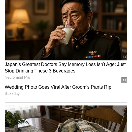
Related Articles
Chiranjeevi: రవితేజ, తరుణ్, నితిన్ అందరినీ
తొక్కింది చిరంజీవేనా ? ఆ హీరో వల్ల ఎంత కాలం ఈ
నెగిటివ్ కామెంట్స్
Isakapatnam Review: ఇసకపట్నం రివ్యూ.. కుర్చీ
కోసం డాన్ కూతురు ఆడిన క్రిమినల్ మైండ్ గేమ్ ఎలా
ఉందంటే ?
3
5