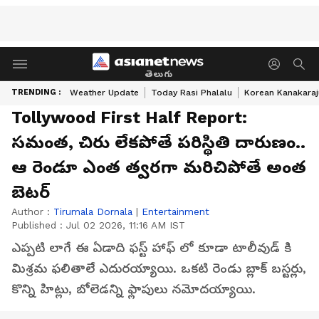
తెలుగు
TRENDING :
Weather Update
Today Rasi Phalalu
Korean Kanakaraj
Tollywood First Half Report:
సమంత, చిరు లేకపోతే పరిస్థితి దారుణం..
ఆ రెండూ ఎంత త్వరగా మరిచిపోతే అంత
బెటర్
Author :
Tirumala Dornala
|
Entertainment
Published :
Jul 02 2026, 11:16 AM IST
ఎప్పటి లాగే ఈ ఏడాది ఫస్ట్ హాఫ్ లో కూడా టాలీవుడ్ కి
మిశ్రమ ఫలితాలే ఎదురయ్యాయి. ఒకటి రెండు బ్లాక్ బస్టర్లు,
కొన్ని హిట్లు, బోలెడన్ని ఫ్లాపులు నమోదయ్యాయి.