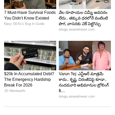
Image Credit :
Asianet News
ఎటూ తేల్చలేని పెద్ది
మెగా పవర్ స్టార్ రాంచరణ్ పెద్ది చిత్రాన్ని ట్రేడ్ విశ్లేషకులు
కూడా ఎటూ తేల్చలేకపోతున్నారు. తెలుగు రాష్ట్రాల్లో ఈ
చిత్రం బ్రేక్ ఈవెన్ సాధించింది. సూపర్ హిట్ గా నిలిచింది.
కానీ ఇది పాన్ ఇండియా మూవీ. కాబట్టి నార్త్, ఓవర్సీస్
రిజల్ట్ కూడా కీలకం. కానీ ఆ ఏరియాల్లో పెద్ది ఫ్లాప్ అనే
చెప్పాలి. తెలుగు రాష్ట్రాల్లో కలెక్షన్స్ కుమ్మేసింది కాబట్టి
సూపర్ హిట్ అనలేం.. హిందీ, ఓవర్సీస్ లో కలెక్షన్స్ రాలేదు
కాబట్టి ఫ్లాప్ అని అనలేం.
5
5