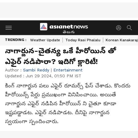
తెలుగు
TRENDING :
Weather Update
Today Rasi Phalalu
Korean Kanakaraj
నాగార్జున-చైతన్య ఒకే హీరోయిన్ తో
ఎఫైర్ నడిపారా? ఇదిగో క్లారిటీ!
Author :
Sambi Reddy
|
Entertainment
Updated :
Jun 29 2024, 01:50 PM IST
కింగ్ నాగార్జున పలు ఎఫైర్ రూమర్స్ ఫేస్ చేశాడు. కొందరు
హీరోయిన్స్ పేర్లు ప్రముఖంగా వినిపించాయి. అయితే
నాగార్జున ఎఫైర్ నడిపిన హీరోయిన్ ని చైతూ కూడా
ఇష్టపడ్డాడట. ఎఫైర్ నడిపాడట. దీనిపై నాగార్జున
స్వయంగా స్పందించారు.