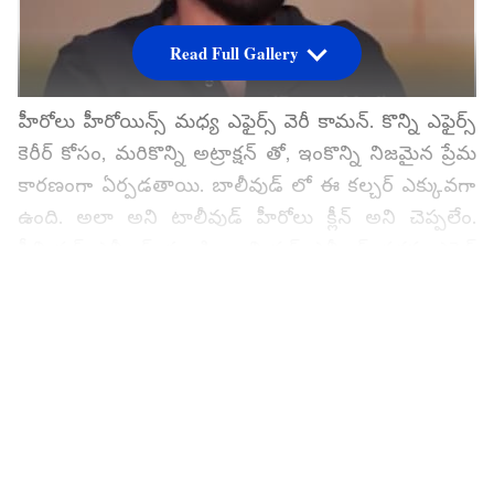
Read Full Gallery
హీరోలు హీరోయిన్స్ మధ్య ఎఫైర్స్ వెరీ కామన్. కొన్ని ఎఫైర్స్
కెరీర్ కోసం, మరికొన్ని అట్రాక్షన్ తో, ఇంకొన్ని నిజమైన ప్రేమ
కారణంగా ఏర్పడతాయి. బాలీవుడ్ లో ఈ కల్చర్ ఎక్కువగా
ఉంది. అలా అని టాలీవుడ్ హీరోలు క్లీన్ అని చెప్పలేం.
సీనియర్ ఎన్టీఆర్ నుండి జూనియర్ ఎన్టీఆర్ వరకు ఎఫైర్
రూమర్స్ ఎదుర్కొన్నవాళ్ళే.
గూగుల్‌లో ఆసక్తికరమైన సమాచారం కోసం ఏసియానెట్ తెలుగు
ను మీ ఫ్రిఫర్డ్ సోర్స్ గా ఎంచుకోండి