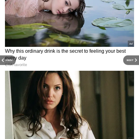
డేట్ ప్రకటిస్తాం" అని చిత్రబృందానికి చెందిన ఒకరు
తెలిపారు.
PREV
NEXT