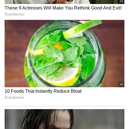
Related Articles
Sr NTR: ఎన్టీఆర్ ను ఎదిరించి మాట్లాడే దమ్మున్న
మొనగాడు ఎవరో తెలుసా? బాలకృష్ణ చెప్పిన
రహస్యం..
560 కోట్ల ఆస్తి.. లగ్జరీ కార్లు, సొంత వ్యాపారాలతో
మహా రాణిలా ఎంజాయ్ చేస్తోన్న హీరోయిన్ ఎవరో
తెలుసా?
3
4