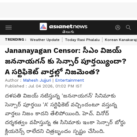
తెలుగు
TRENDING :
Weather Update
Today Rasi Phalalu
Korean Kanakaraj
Jananayagan Censor: సీఎం విజయ్
జననాయగన్ కు సెన్సార్ పూర్తయ్యిందా?
A సర్టిఫికెట్ వార్తల్లో నిజమెంత?
Author :
Mahesh Jujjuri
|
Entertainment
Published :
Jul 04 2026, 01:02 PM IST
దళపతి విజయ్ నటిస్తున్న 'జననాయగన్' సినిమాకు
సెన్సార్ పూర్తయి 'A' సర్టిఫికెట్ వచ్చిందంటూ వస్తున్న
వార్తలు నిజం కాదని తేలిపోయింది. హెచ్. వినోద్
దర్శకత్వం వహిస్తున్న ఈ సినిమాకు ఇంకా సెన్సార్ బోర్డు
క్లియరెన్స్ రాలేదని చిత్రబృందం స్పష్టం చేసింది.