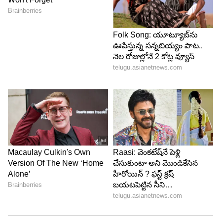
పైరసీ దెబ్బ.. కోట్లలో వ్యూస్
'జననాయగన్' సినిమా సెన్సార్ సర్టిఫికెట్ రాకముందే
ఆన్‌లైన్‌లో లీక్ అయింది. ఏప్రిల్ 9న లీకైన ఈ సినిమాను
సుమారు 1.20 కోట్ల మంది చట్టవిరుద్ధంగా చూశారని చెన్నై
పోలీసులు మద్రాస్ హైకోర్టుకు తెలిపారు. ఈ లీక్ కేసుకు
సంబంధించి ఇప్పటికే 21 మంది నిందితులను అరెస్ట్ చేశారు.
ప్రస్తుతం దర్యాప్తు కొనసాగుతోంది. KVN ప్రొడక్షన్స్ నిర్మిస్తున్న
ఈ 'జననాయగన్' సినిమాకు హెచ్. వినోద్ దర్శకత్వం
వహిస్తున్నారు. ఈ సినిమాను తెలుగు 'భగవంత్ కేసరి'
స్ఫూర్తితో తీస్తున్నారని కూడా టాక్ నడుస్తోంది. అనిరుధ్
రవిచందర్ సంగీతం అందించిన ఈ చిత్రంలో విజయ్ సరసన
పూజా హెగ్డే, మలయాళ నటి మమితా బైజు హీరోయిన్లుగా
నటించారు. పూజా హెగ్డే 'కాయల్' అనే పాత్రలో, మమితా
బైజు 'విజయలక్ష్మి' పాత్రలో కనిపించనున్నారు.
LATEST VIDEOS