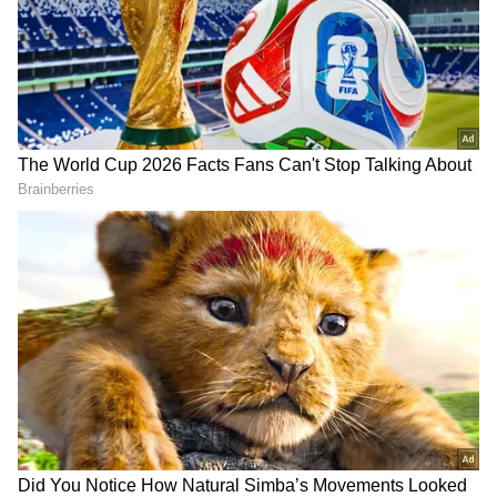
చెప్పాయి.
గూగుల్‌లో ఆసక్తికరమైన సమాచారం కోసం ఏసియానెట్ తెలుగు
ను మీ ఫ్రిఫర్డ్ సోర్స్ గా ఎంచుకోండి