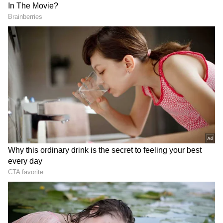
2
4
Image Credit :
KVN Productions
మరి 'జననాయగన్' సినిమా పరిస్థితి ఏంటి?
'జననాయగన్' సినిమాకు ఇంకా సెన్సార్ సర్టిఫికెట్ రాలేదు.
ప్రస్తుతం సెన్సార్ బోర్డు అనుమతి కోసం టీమ్
ఎదురుచూస్తోంది. వచ్చే వారంలోగా ఈ ప్రక్రియ మొత్తం
పూర్తవుతుందని ఆశిస్తున్నారు. "మేము ఇంకా సెన్సార్
సర్టిఫికెట్ కోసం వెయిట్ చేస్తున్నాం. వచ్చే వారంలోగా
వస్తుందని నమ్మకం ఉంది. సినిమాకు 'A' సర్టిఫికెట్
వచ్చిందనే వార్తలన్నీ వదంతులే. సర్టిఫికెట్ రాగానే రిలీజ్