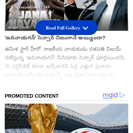
Read Full Gallery
Image Credit :
Asianet News
'జననాయగన్' సెన్సార్ నిజంగానే అయ్యిందా?
తమిళ స్టార్ హీరో, రాజకీయ నాయకుడు దళపతి విజయ్
నటిస్తున్న 'జననాయగన్' సినిమాకు సెన్సార్ పూర్తయిందని,
'A' సర్టిఫికెట్ కూడా ఇచ్చేశారని పెద్ద ఎత్తున ప్రచారం
జరిగింది. కానీ, ఈ వార్తలన్నీ ఉత్త పుకార్లేనని ఇప్పుడు
తేలిపోయింది. సెన్సార్ పనులు ముగిశాయి కాబట్టి జులైలోనే
సినిమా రిలీజ్ పక్కా అని అందరూ అనుకున్నారు. కానీ
అసలు విషయం వేరే ఉంది. సెంట్రల్ బోర్డ్ ఆఫ్ ఫిల్మ్
సర్టిఫికేషన్ (CBFC) నుంచి 'జననాయగన్' చిత్రానికి ఇంకా
ఎలాంటి సర్టిఫికెట్ రాలేదని సినిమా టీమ్ వర్గాలు స్పష్టం
చేశాయి. సెన్సార్ పూర్తయ్యాకే రిలీజ్ డేట్ ప్రకటిస్తామని తేల్చి