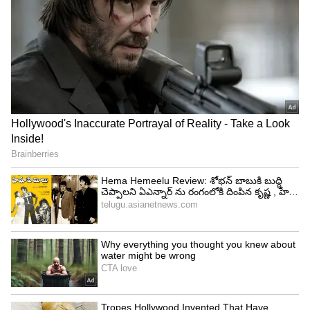
Image Credit :
KVN Productions
జులై రిలీజ్ వార్తలన్నీ అబద్ధమేనా?
మొదట 'జననాయగన్' సినిమాను జులై 16న రిలీజ్ చేస్తారని
వార్తలు వచ్చాయి. కొన్ని కట్స్ సూచించి, CBFC ఈ
సినిమాకు 'A' సర్టిఫికెట్ ఇచ్చిందని కూడా ప్రచారం జరిగింది.
ఒకవేళ జులై 16 మిస్ అయితే, జులై 24న లేదా జులై 31న
విడుదల చేసేందుకు నిర్మాతలు ప్లాన్ చేస్తున్నారని అన్నారు.
అయితే, జులై 31న విజయ్ కొడుకు జేసన్ సంజయ్
దర్శకత్వం వహిస్తున్న తొలి సినిమా 'సిగ్మా' రిలీజ్
అవుతుండటంతో ఇంకా ఫైనల్ నిర్ణయం తీసుకోలేదని కూడా
కథనాలు వచ్చాయి. కానీ ఇప్పుడు ఈ వార్తలకు ఎలాంటి
అధికారిక ఆధారం లేదని స్పష్టమైంది.