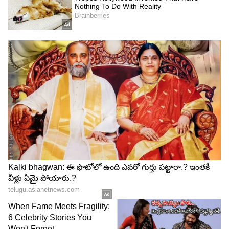
4
4
Image Credit :
Jana Nayagan X Page