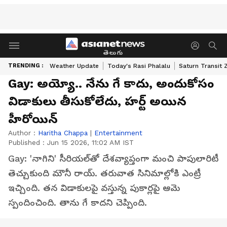
తెలుగు
TRENDING :
Weather Update
Today's Rasi Phalalu
Saturn Transit 
Gay: అయ్యో.. నేను గే కాదు, అందుకోసం
విడాకులు తీసుకోలేదు, హర్ట్ అయిన
హీరోయిన్
Author :
Haritha Chappa
|
Entertainment
Published :
Jun 15 2026, 11:02 AM IST
Gay: 'నాగిని' సీరియల్‌తో దేశవ్యాప్తంగా మంచి పాపులారిటీ
తెచ్చుకుంది మౌనీ రాయ్. తరువాత సినిమాల్లోకి ఎంట్రీ
ఇచ్చింది. తన విడాకులపై వస్తున్న పుకార్లపై ఆమె
స్పందించింది. తాను గే కాదని చెప్పింది.