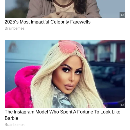
3
Image Credit :
StockPhoto
రెండేళ్లకే పెళ్లి పెటాకులు!
2022లో మౌనీ రాయ్, సూరజ్ నంబియార్ ఒకరినొకరు
ఇష్టపడి పెళ్లి చేసుకున్నారు. కానీ వారిద్దరూ రెండేళ్లుగా
దూరంగా ఉంటున్నారని వార్తలు వచ్చాయి. తరువాత
పరస్పర అంగీకారంతోనే విడాకులు తీసుకున్నట్లు
వార్తలొచ్చాయి. ప్రస్తుతం మౌనీ రాయ్ సినిమాలు, రియాలిటీ
షోలతో బిజీగా ఉంది.