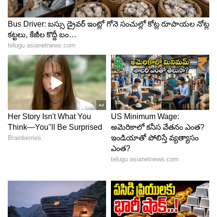
ABOUT THE AUTHOR
Haritha Chappa
HC
హరిత ఏసియా నెట్‌లో చీఫ్ సబ్ ఎడిటర్ గా పనిచేస్తున్నారు.
జర్నలిజంలో పీజీ పూర్తి చేశారు. ఈనాడు, సమయం, ఆంధ్రజ్యోతి,
ఏబీపీ నెట్ వర్క్, హిందూస్థాన్ టైమ్స్ లో పనిచేశారు. ప్రింట్,
డిజిటర్ మీడియాలో 18 ఏళ్ల అనుభవం ఉంది. ఏసియా నెట్ లైఫ్
వినోదం
స్టైల్, బిజినెస్, ఓటీటీ మూవీ కంటెంట్, ఆస్ట్రాలజీ కంటెంట్ రాస్తారు.
Follow Us