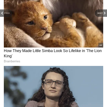
PREV
NEXT
Related Articles
Elon Musk: ప్రపంచంలోనే అత్యంత ధనవంతుడు
ఎలన్ మస్క్.. కానీ నివసించేది 400 చదరపు అడుగుల
ఇంట్లో
Raja Yogam: శని దేవుడి వల్ల 2027 వరకు
రాజయోగాన్ని ఎంజాయ్ చేసే 3 రాశులవారు వీరే
3