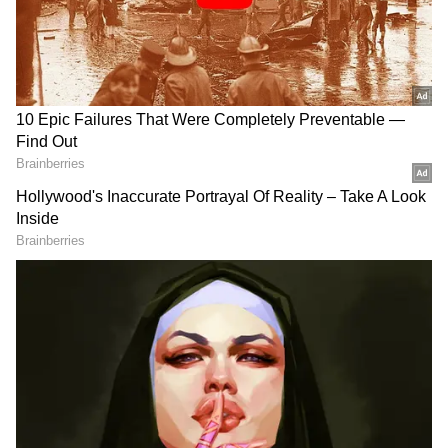
గూగుల్‌లో ఆసక్తికరమైన సమాచారం కోసం ఏసియానెట్ తెలుగు
ను మీ ఫ్రిఫర్డ్ సోర్స్ గా ఎంచుకోండి
2
3