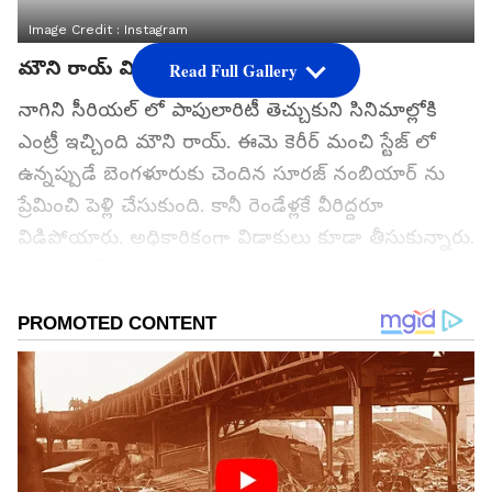
Image Credit :
Instagram
మౌని రాయ్ విడాకులు
Read Full Gallery
నాగిని సీరియల్ లో పాపులారిటీ తెచ్చుకుని సినిమాల్లోకి
ఎంట్రీ ఇచ్చింది మౌని రాయ్. ఈమె కెరీర్ మంచి స్టేజ్ లో
ఉన్నప్పుడే బెంగళూరుకు చెందిన సూరజ్ నంబియార్‌ ను
ప్రేమించి పెళ్లి చేసుకుంది. కానీ రెండేళ్లకే వీరిద్దరూ
విడిపోయారు. అధికారికంగా విడాకులు కూడా తీసుకున్నారు.
మౌనీ రాయ్ ఎందుకు విడాకులు తీసుకుందనే విషయంపై
పెద్ద చర్చనే నడిచింది. నటి దిశా పటానీ, మౌనీ రాయ్ మంచి
స్నేహితులు. వీరిద్దరు కలిసి తిరిగిన ఫోటోలు బాగా వైరల్
అయ్యాయి. దాంతో వీరిద్దరూ రిలేషన్ షిప్ లో ఉన్నారని
పుకార్లు పుట్టుకొచ్చాయి. ఆ సంబంధం వల్లే మౌని రాయ్
విడాకులు తీసుకున్నారనే రూమర్ వచ్చింది.