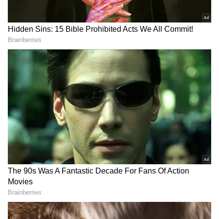
Image Credit :
Asianet News
ఇంటర్వ్యూలో ఆసక్తికర ప్రశ్న
అయితే దీనిపై ఇంతవరకు దిశా పటానీ, మౌని రాయ్
స్పందించలేదు. అయితే తాజాగా మౌని ఈ విషయంపై
మాట్లాడింది. ఒక ఇంటర్వ్యూలో మౌనీ రాయ్‌కు ఒక ప్రశ్న
ఎదురైంది. "బాలీవుడ్‌లో మీ గురించి మీరు విన్న అతిపెద్ద
రూమర్ ఏంటి?" అని అడిగాడు యాంకర్. దానికి మౌని
రాయ్ మాట్లాడుతూ … "నేను గే అనే రూమార్" అని
సమాధానం ఇచ్చింది. తాను గే కాదని చెప్పుకొచ్చింది.
విడాకుల సమయంలో తన కుటుంబం, స్నేహితులు తనకు
అండగా నిలిచారని మౌనీ రాయ్ చెప్పింది.