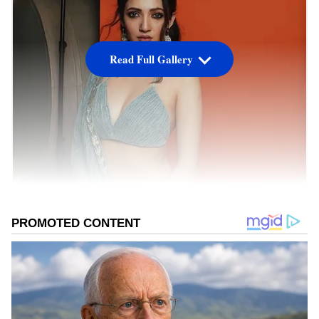
Read Full Gallery
దీపావళి పండుగా సందర్భంగా యంగ్ హీరోయిన్ నేహా శెట్టి
అందాల విందు చేసింది. అప్పటికే గ్లామర్ తో ఉడికించే ఈ