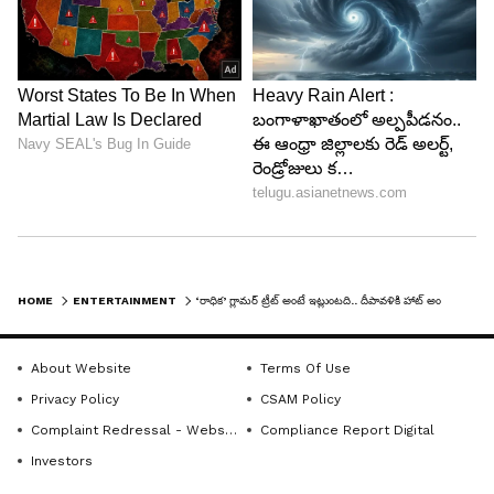
దీంతో అభిమానులు కూడా నేహా శెట్టికి దీపావళి విషెస్
తెలుపుతున్నారు. అలాగే ఆమె అందాన్ని పొగుడుతూ
ఫొటోలకు క్రేజీగా కామెంట్లు పెడుతున్నారు. ‘అందగత్తె’ అని,
‘కుర్రాళ్ల మనస్సును విరగొట్టె మెషీన్ నువ్వు రాధిక’,
‘గార్జియస్’ అంటూ ఆమెను ఆకాశానికి ఎత్తుతున్నారు.
HOME
ENTERTAINMENT
‘రాధిక’ గ్లామర్ ట్రీట్ అంటే ఇట్లుంటది.. దీపావళికి హాట్ అందాలను పేల్చి.. నెట్టింట మోతమోగిస్తున్న నేహా శెట్టి!
About Website
Terms Of Use
Privacy Policy
CSAM Policy
Complaint Redressal - Website
Compliance Report Digital
Investors