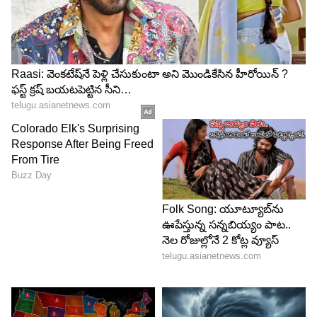
ఫెస్టివల్ కు మరింత గ్లామరస్ గా కనిపించింది. ఈరోజు
దీపావళి పండుగ కావడంతో తాజాగా ఫొటోషూట్ లో
పాల్గొని ఆ ఫొటోలను అభిమానులతో పంచుకుంది. పిక్స్ షేర్
చేసుకుంటూ అభిమానులందరికీ ‘దీపావళి శుభాకాంక్షలు’
తెలుపుతూ క్యాప్షన్ కూడా పెట్టింది.
5
6