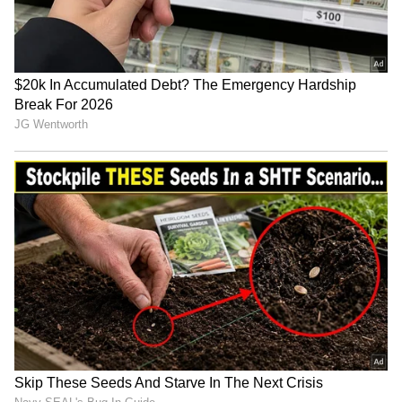
6
లేటెస్ట్ ఫొటోల్లో నేహా శెట్టి గ్లామరస్ గా కనిపించింది.
లెహంగా, వోణీ ధరించిన ఈ బ్యూటీ.. స్లీవ్ లెస్ మ్యాచింగ్
బ్లౌజ్ లో టాప్ అందాలను చూపించింది. ఎద ఎత్తులు,
నడుము ఒంపుసొంపులతో కుర్రకారుకు చెమటలు
పట్టించింది. మత్తు చూపులతో, మతిపోయే పోజులతో
ఇంటర్నెట్ ఫ్యాన్స్ గుండెల్లో గంటలు మోగించింది.