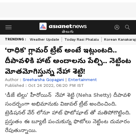
తెలుగు
TRENDING :
Weather Update
Today Rasi Phalalu
Korean Kanakaraj
‘రాధిక’ గ్లామర్ ట్రీట్ అంటే ఇట్లుంటది..
దీపావళికి హాట్ అందాలను పేల్చి.. నెట్టింట
మోతమోగిస్తున్న నేహా శెట్టి!
Author :
Sreeharsha Gopagani
|
Entertainment
Published :
Oct 24 2022, 06:20 PM IST
‘డీజే టిల్లు’ హీరోయిన్ నేహా శెట్టి (Neha Shetty) దీపావళి
సందర్భంగా అభిమానుకు విజువల్ ట్రీట్ అందించింది.
ట్రెడిషనల్ వేర్ లోనూ హాట్ ఫొటోషూట్ తో మతిపోగొట్టింది.
ప్రస్తుతం ఈ బ్యూటీ పంచుకున్న ఫొటోలు నెట్టింట దుమారం
రేపుతున్నాయి.