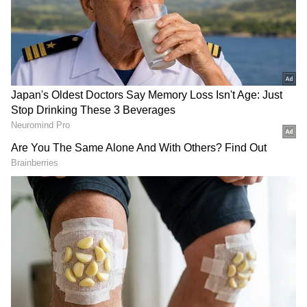
బ్యూటీ ఫెస్టివల్ కావడంతో మరింత డోస్ పెంచి కుర్రాళ్లను
ఉక్కిరిబిక్కిరి చేస్తోంది. తాజాగా అదిరిపోయేలా ఫొటోషూట్
చేసింది.
గూగుల్‌లో ఆసక్తికరమైన సమాచారం కోసం ఏసియానెట్ తెలుగు
ను మీ ఫ్రిఫర్డ్ సోర్స్ గా ఎంచుకోండి