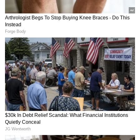
2
6
ట్రెడిషనల్ లుక్ లో దర్శనమిచ్చినా అభిమానులకు మాత్రం
విజువల్ ట్రీట్ అందించింది యంగ్ హీరోయిన్ నేహా శెట్టి.
ఆమె అందాల ఆరబోతకు అభిమానులతో పాటు నెటిజన్లు
కూడా ఫిదా అయి పోతున్నారు. పండగవేళ గ్లామర్ షోతో
కనువిందు చేయడంతో ఖుషీ అవుతున్నారు.