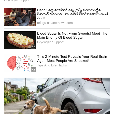
స్రవంతి రవికిశోర్ వెంటనే.. ఐ 10 కొంటావా.. ఆటో
కొనేసుకో బావుంటుంది అని వెటకారంగా అన్నారట.
అదేంటి సార్ అని అడిగితే.. ఆయన ఇచ్చిన సమాధానం
విని సునీల్ షాక్ అయ్యాడు. నీది మామూలు పర్సనాలిటీ
కాదు(అప్పట్లో సునీల్ బాగా బొద్దుగా ఉండేవారు).. కనీసం
సీటు దగ్గర నీ కాళ్ళు కూడా సరిగ్గా పట్టవు ఐ 10 కారులో..
దానికన్నా ఆటో సౌకర్యంగా ఉంటుంది అని చెప్పారట. పైగా
నువ్వు ఏదో ఒక లగేజ్ తో తిరుగుతుంటావు. కాబట్టి ఐ10
వద్దు.. కాస్త డబ్బు ఎక్కువైనా మంచి కారు కొనుక్కో అని
చెప్పారట. ఆయన సలహా మేరకు సునీల్ హుండాయ్
ఎక్సెంట్ టొర్నాడో అనే కారు కొనుక్కున్నారు. తాను
కొనుక్కున్న ఫస్ట్ కారు అదే అని సునీల్ తెలిపారు.