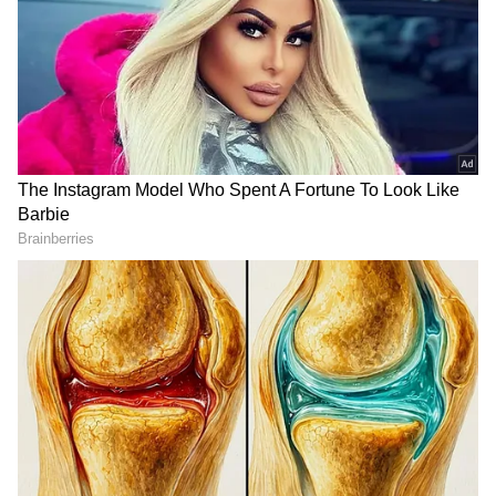
Actor Sunil
ఇప్పుడు సునీల్ తిరిగి క్యారెక్టర్ రోల్స్, కామెడీ రోల్స్ తో
బిజీగా ఉన్నారు. త్రివిక్రమ్ శ్రీనివాస్ తో కలసి సునీల్
ప్రయాణం టాలీవుడ్ లో మొదలయింది. వీళ్ళిద్దరూ రూమ్
మేట్స్. నువ్వే కావాలి, చిరునవ్వుతో, నువ్వు నాకు నచ్చావ్,
మనసంతా నువ్వే లాంటి చిత్రాలు సునీల్ ని కమెడియన్ గా
స్టార్ ని చేశాయి. వీటిలో ఎక్కువగా త్రివిక్రమ్ శ్రీనివాస్
రచయితగా, దర్శకుడిగా పని చేసిన చిత్రాలు ఉన్నాయి.
త్రివిక్రమ్ కామెడీ పంచ్ లు సునీల్ నోట అద్భుతంగా పేలేవి.
Also Read : అందువల్లే చిరంజీవి మూవీ డిజాస్టర్ అని
ముద్ర వేశారు, పుండు మీద కారంలా ఆ రెండు చిత్రాలు..
కానీ ఏం జరిగిందంటే