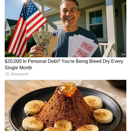
5
సునీల్ మిడిల్ క్లాస్ ఫ్యామిలీ నుంచి ఇండస్ట్రీకి వచ్చారు.
అప్పటి వరకు సునీల్ కి కారు లేదు. స్టార్ కమెడియన్
అయ్యాక కారు కొనాలని అనిపించిందట. ఎలాంటి కారు
కొంటే బావుంటుంది.. ఎవరినైనా సలహా
తీసుకుందాం అనుకున్నాడట. తన బడ్జెట్ కి తగ్గట్లుగా ఐ 10
కారు కొనాలని అనుకున్నాడు. ప్రముఖ నిర్మాత, హీరో రామ్
పోతినేని పెదనాన్న అయిన స్రవంతి రవి కిషోర్ కి ఈ
విషయం చెప్పారట. సార్ నేను ఐ 10 కారు కొనాలని
అనుకుంటున్నా అని చెప్పారట.