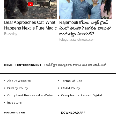
ఫిలిం ఫేర్ అవార్డులు కూడా లభించాయి.
HOME
ENTERTAINMENT
సునీల్ స్టార్ అయ్యాక కారు కొనాలని ఉంది అని చెబితే.. ఆటో కొనుక్కో అంటూ స్టార్ హీరో పెదనాన్న వెటకారంగా..
About Website
Terms Of Use
Privacy Policy
CSAM Policy
LATEST VIDEOS
Complaint Redressal - Website
Compliance Report Digital
Investors
FOLLOW US ON
DOWNLOAD APP