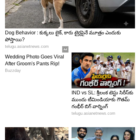
5
5
సునీల్, త్రివిక్రమ్, స్రవంతి రవికిశోర్ మధ్య మంచి
అనుబంధం ఉంది. స్రవంతి రవికిశోర్
చిత్రాల ద్వారానే త్రివిక్రమ్, సునీల్ ఇద్దరికీ లైఫ్ వచ్చింది.
నువ్వే కావాలి, నువ్వు నాకు, నచ్చావ్, నువ్వే నువ్వే ఇలా
స్రవంతి రవికిశోర్ నిర్మించిన అనేక చిత్రాల్లో సునీల్
నటించారు. నువ్వే నువ్వే, ఆంధ్రుడు, మర్యాద రామన్న
చిత్రాలకు సునీల్ నంది అవార్డులు గెలుచుకున్నారు. అనేక