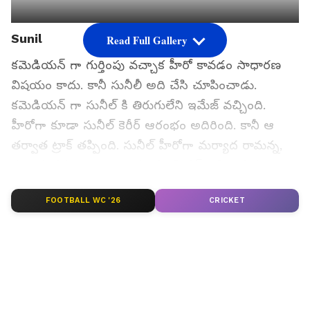
Sunil
Read Full Gallery
కమెడియన్ గా గుర్తింపు వచ్చాక హీరో కావడం సాధారణ
విషయం కాదు. కానీ సునీలీ అది చేసి చూపించాడు.
కమెడియన్ గా సునీల్ కి తిరుగులేని ఇమేజ్ వచ్చింది.
హీరోగా కూడా సునీల్ కెరీర్ ఆరంభం అదిరింది. కానీ ఆ
తర్వాత ట్రాక్ తప్పింది. సునీల్ హీరోగా మర్యాద రామన్న,
పూలరంగడు, అందాల రాముడు, మిస్టర్ పెళ్లి కొడుకు
లాంటి హిట్ చిత్రాల్లో నటించారు. ఆ తర్వాత సునీల్ ని ఫ్లాప్
FOOTBALL WC '26
CRICKET
మూవీస్ వెంటాడాయి.
గూగుల్‌లో ఆసక్తికరమైన సమాచారం కోసం ఏసియానెట్ తెలుగు
ను మీ ఫ్రిఫర్డ్ సోర్స్ గా ఎంచుకోండి