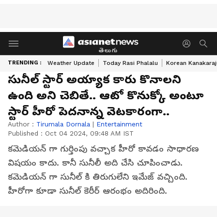
తెలుగు
TRENDING :
Weather Update
Today Rasi Phalalu
Korean Kanakaraj
సునీల్ స్టార్ అయ్యాక కారు కొనాలని
ఉంది అని చెబితే.. ఆటో కొనుక్కో అంటూ
స్టార్ హీరో పెదనాన్న వెటకారంగా..
Author :
Tirumala Dornala
|
Entertainment
Published :
Oct 04 2024, 09:48 AM IST
కమెడియన్ గా గుర్తింపు వచ్చాక హీరో కావడం సాధారణ
విషయం కాదు. కానీ సునీలీ అది చేసి చూపించాడు.
కమెడియన్ గా సునీల్ కి తిరుగులేని ఇమేజ్ వచ్చింది.
హీరోగా కూడా సునీల్ కెరీర్ ఆరంభం అదిరింది.