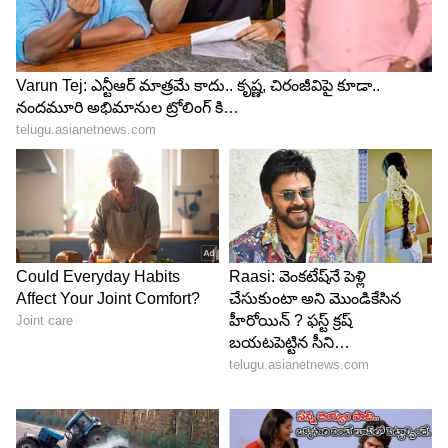
6
8
సుధీర్ బాబు దంపతులు, మంజుల దంపతులు కూడా
హాజరయ్యారు. ఆంధ్రప్రదేశ్ లో మారుమూల గ్రామం