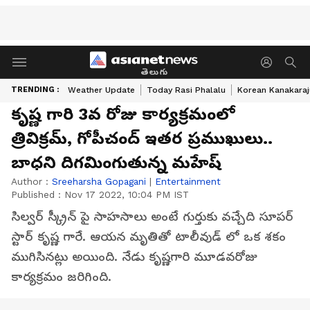
తెలుగు
TRENDING :
Weather Update
Today Rasi Phalalu
Korean Kanakaraj
కృష్ణ గారి 3వ రోజు కార్యక్రమంలో
త్రివిక్రమ్, గోపీచంద్ ఇతర ప్రముఖులు..
బాధని దిగమింగుతున్న మహేష్
Author :
Sreeharsha Gopagani
|
Entertainment
Published :
Nov 17 2022, 10:04 PM IST
సిల్వర్ స్క్రీన్ పై సాహసాలు అంటే గుర్తుకు వచ్చేది సూపర్
స్టార్ కృష్ణ గారే. ఆయన మృతితో టాలీవుడ్ లో ఒక శకం
ముగిసినట్లు అయింది. నేడు కృష్ణగారి మూడవరోజు
కార్యక్రమం జరిగింది.