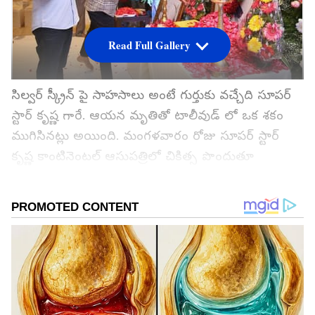
Read Full Gallery
సిల్వర్ స్క్రీన్ పై సాహసాలు అంటే గుర్తుకు వచ్చేది సూపర్
స్టార్ కృష్ణ గారే. ఆయన మృతితో టాలీవుడ్ లో ఒక శకం
ముగిసినట్లు అయింది. మంగళవారం రోజు సూపర్ స్టార్
కృష్ణ కాంటినెంటల్ ఆసుపత్రిలో చికిత్స పొందుతూ
మరణించిన సంగతి తెలిసిందే. నిన్న ఆయన అంత్యక్రియలు
పూర్తయ్యాయి.
గూగుల్‌లో ఆసక్తికరమైన సమాచారం కోసం ఏసియానెట్ తెలుగు
ను మీ ఫ్రిఫర్డ్ సోర్స్ గా ఎంచుకోండి