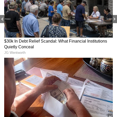
నేడు కృష్ణగారి మూడవరోజు కార్యక్రమం జరిగింది.
కృష్ణగారి అంత్యక్రియలకు హాజరు కాలేకపోయిన సెలెబ్రిటీలు,
PREV
NEXT
ఇతర ప్రముఖులు నేడు మూడవరోజు సందర్భంగా
ఆయనకి చిత్ర పటానికి నివాళులు అర్పించారు.