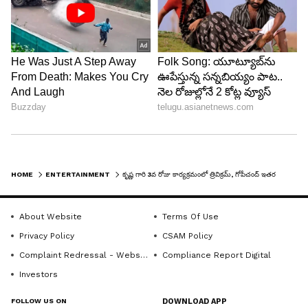
బుర్రిపాలెం నుంచి వచ్చిన కృష్ణ గారు 1965లో సినీ రంగ
ప్రవేశం చేశారు.
7
8
HOME
ENTERTAINMENT
కృష్ణ గారి 3వ రోజు కార్యక్రమంలో త్రివిక్రమ్, గోపీచంద్ ఇతర ప్రముఖులు.. బాధని దిగమింగుతున్న మహేష్
About Website
Terms Of Use
Privacy Policy
CSAM Policy
దాదాపు 340పైగా చిత్రాల్లో నటించిన ఆయన తెలుగు
Complaint Redressal - Website
Compliance Report Digital
సినిమాకి సాహసాలు అంటే ఏంటో చూపించారు. సొంతంగా
Investors
పద్మాలయ స్టూడియోస్ స్థాపించిన కృష్ణ.. ఆ బ్యానర్ లో
FOLLOW US ON
DOWNLOAD APP