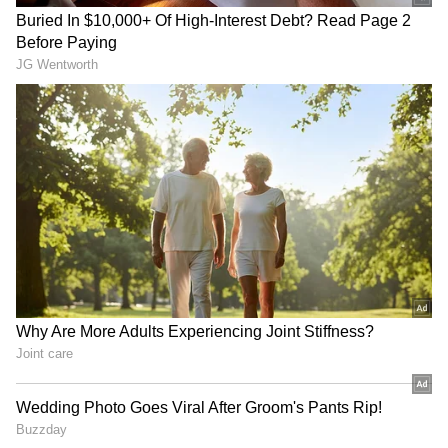
4
8
ఈ కార్యక్రమంలో మహేష్ బాబు కుటుంబ సభ్యులంతా
పాల్గొన్నారు. అలాగే మాటల మాంత్రికుడు త్రివిక్రమ్ శ్రీనివాస్,
నిర్మాత నాగవంశీ కూడా హాజరై కృష్ణ గారికి నివాళులు
అర్పించారు.
5
8