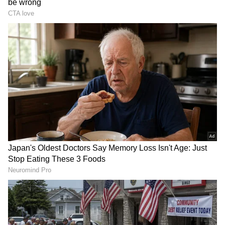
ఇటీవల మహేష్ బాబుకి మనసుని గాయపరిచే దెబ్బలు
తగులుతూనే ఉన్నాయి. ఈ ఏడాదే మహేష్ సోదరుడు
రమేష్ బాబు, తల్లి ఇంద్రాదేవి,
ఇప్పుడు కృష్ణగారు మరణించారు. హృదయం లోతుల్లో ఉన్న
బాధని దిగమింగుతూ కూడా జరగాల్సిన కార్యక్రమాలు
చేస్తున్నాడు.
3
8