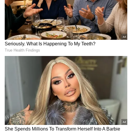
2
5
Image Credit :
Instagram
కియారా అద్వానీ