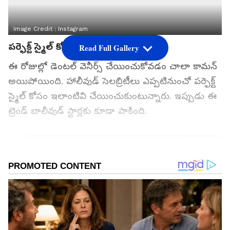
Image Credit :
Instagram
పర్ఫెక్ట్ స్మైల్ కోసం..
Read Full Gallery
ఈ రోజుల్లో డెంటల్ వెనీర్స్ చేయించుకోవడం చాలా కామన్
అయిపోయింది. హాలీవుడ్ సెలబ్రిటీలు ఎప్పటినుంచో పర్ఫెక్ట్
స్మైల్ కోసం ఇలాంటివి చేయించుకుంటున్నారు. ఇప్పుడు ఈ
ట్రెండ్ బాలీవుడ్ స్టార్లకు కూడా పాకింది.
గూగుల్‌లో ఆసక్తికరమైన సమాచారం కోసం ఏసియానెట్ తెలుగు
ను మీ ఫ్రిఫర్డ్ సోర్స్ గా ఎంచుకోండి