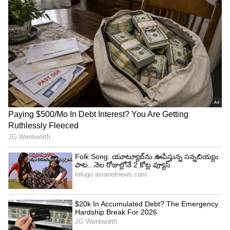
నిజానికి రణ్‌బీర్‌కు ఎప్పుడూ మంచి నవ్వే ఉండేది. అయినా
కూడా అతను ఈ ట్రీట్‌మెంట్ చేయించుకున్నాడని వార్తలు
వచ్చాయి. 'తూ ఝూఠీ మై మక్కార్' సినిమాలో అతని
పళ్లకు వెనీర్స్ ఉన్న విషయం మొదటిసారి స్పష్టంగా
కనిపించింది.
5
5
Image Credit :
Instagram
అనుష్క శర్మ
అనుష్క శర్మ నవ్వులో కూడా బాలీవుడ్‌లోకి వచ్చిన కొత్త