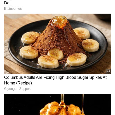
కియారా అద్వానీ తన ముందు రెండు పళ్ల రంగు
మారడంతో, వాటిని సరిచేయడానికి వెనీర్స్
చేయించుకుందని చెబుతారు.
Related Articles
Srikanth Nagothi: ఎవరీ శ్రీకాంత్ నాగోతి? కలర్స్
స్వాతి ప్రేమలో ఎలా పడ్డాడు? రెండో పెళ్లికి కారణం
ఏంటి?
Anasuya Bharadwaj: పుష్పరాజ్ స్పెర్మ్ కౌంట్ 1 ఔట్
ఆఫ్ 10.. అనసూయ పోస్ట్ దుమారం..అర్జున్ రెడ్డి,
సాలార్, ధృవ కౌంట్ ఎంతంటే?
3
5