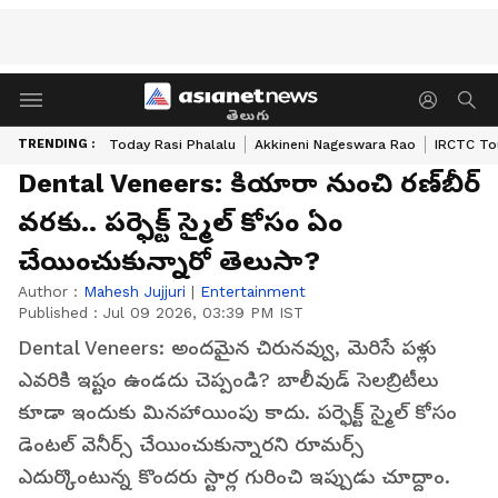
తెలుగు
TRENDING :
Today Rasi Phalalu
Akkineni Nageswara Rao
IRCTC To
Dental Veneers: కియారా నుంచి రణ్‌బీర్
వరకు.. పర్ఫెక్ట్ స్మైల్ కోసం ఏం
చేయించుకున్నారో తెలుసా?
Author :
Mahesh Jujjuri
|
Entertainment
Published :
Jul 09 2026, 03:39 PM IST
Dental Veneers: అందమైన చిరునవ్వు, మెరిసే పళ్లు
ఎవరికి ఇష్టం ఉండదు చెప్పండి? బాలీవుడ్ సెలబ్రిటీలు
కూడా ఇందుకు మినహాయింపు కాదు. పర్ఫెక్ట్ స్మైల్ కోసం
డెంటల్ వెనీర్స్ చేయించుకున్నారని రూమర్స్
ఎదుర్కొంటున్న కొందరు స్టార్ల గురించి ఇప్పుడు చూద్దాం.