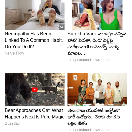
LATEST VIDEOS
ABOUT THE AUTHOR
Mahesh Jujjuri
MJ
మహేశ్ జుజ్జూరి 13 ఏళ్ళకు పైగా తెలుగు జర్నలిస్టుగా పని
చేస్తున్నారు. ఈయన గతంలో 10 టీవీలో సినిమా, ఫీచర్స్
జర్నలిస్టుగా పని చేశారు. 2021 నుంచి ఏసియా నెట్ తెలుగులో
సినిమా జర్నలిస్టుగా ఉన్నరు. ఓటీటీ, టీవీ, బిగ్ బాస్, లైఫ్ స్టైల్
బాలీవుడ్
ఇతర సెలబ్రిటీలకు సంబందించిన విశేషాలను, ఫీచర్లను రాయడం
వినోదం
ఏషియానెట్ న్యూస్
ఈయన ప్రత్యేకత. క్వాలిటీ కంటెంట్‌ తో విశ్లేషణాత్మక కథనాలు