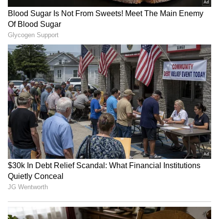
4
5
Image Credit :
Social Media
రణ్‌బీర్‌ కపూర్..