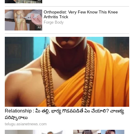
రోజులకీ, ఇప్పటికీ చాలా తేడా కనిపిస్తుంది. ఆమె కూడా
డెంటల్ వెనీర్స్ ట్రీట్‌మెంట్ చేయించుకుందని వార్తలు
ఉన్నాయి.