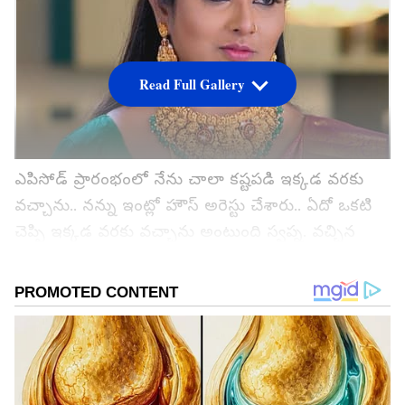
Read Full Gallery
ఎపిసోడ్ ప్రారంభంలో నేను చాలా కష్టపడి ఇక్కడ వరకు
వచ్చాను.. నన్ను ఇంట్లో హౌస్ అరెస్టు చేశారు.. ఏదో ఒకటి
చెప్పి ఇక్కడ వరకు వచ్చాను అంటుంది స్వప్న. వచ్చిన
విషయం చెప్పు అంటాడు రాహుల్. నాకు ఇంట్లో పెళ్లి
సంబంధాలు చూస్తున్నారు.. త్వరగా మన సంగతి తేల్చు
అంటుంది స్వప్న. ఇన్నాళ్లకు మంచి నిర్ణయం తీసుకున్నారు
అని మనసులో అనుకుంటాడు రాహుల్. బయట మాత్రం
ఇంట్లో పరిస్థితి బాలేదు టైం కావాలి అని అడుగుతాడు
రాహుల్. ఇప్పటికే నీకు చాలా టైం ఇచ్చాను ఇంక ఆగేది