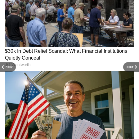
ఇప్పుడు మీ పని చెప్తాను అనుకుంటూ తన రూమ్ కి
లాక్కువెళ్లి అతని మొహం మీదే దుమ్ము దులుపుతూ గదిని
శుభ్రం చేస్తుంది కావ్య.
PREV
NEXT