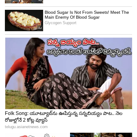
4
8
అప్పుడు మా అక్క కాపురం చక్కబడాలి అంటుంది అప్పు.
హెచ్ డి క్వాలిటీ కెమెరా, దాన్ని అనుమానించకు అంటాడు
కళ్యాణ్. టైము ఇవ్వు అంగరంగ వైభవంగా మన పెళ్లి
జరుగుతుంది అని రాహుల్ చెప్పడంతో కన్విన్స్ అవుతుంది
స్వప్న. నాకు పనుంది వెళ్ళొస్తాను అంటాడు రాహుల్. మళ్లీ
ఎప్పుడు కలుద్దాం అంటుంది స్వప్న. నిన్ను కలిసే ఉద్దేశం