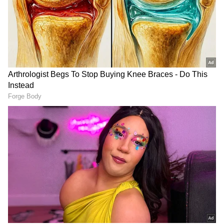
లేదు.. మీ వాళ్ళని బ్రతిమాలుతావో.. ఏం చేస్తావో నాకు
అనవసరం కానీ త్వరగా మన పెళ్లి అయిపోవాలి అంటుంది
స్వప్న.
గూగుల్‌లో ఆసక్తికరమైన సమాచారం కోసం ఏసియానెట్ తెలుగు
ను మీ ఫ్రిఫర్డ్ సోర్స్ గా ఎంచుకోండి