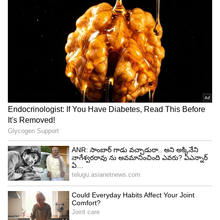
దాన్ని రాజ్ నోట్లో పెడుతుంది కావ్య. అతను కొంచెం
సర్దుకున్నాక మీకు ఆస్తమా ఉందా అని సైగలతో
అడుగుతుంది. అవును అని సైగ చేస్తాడు రాజ్.
పశ్చాతాపంతో సారీ అని రాస్తుంది కావ్య. యాక్సెప్ట్ చేస్తాడు
రాజ్. మరోవైపు వాళ్ళు కొంతసేపు ఏం
మాట్లాడుకుంటున్నారు, ఇంతకీ నీ కెమెరా బాగానే రికార్డు
అవుతుంది కదా ఈ వీడియో మీ అన్న చూడాలి..