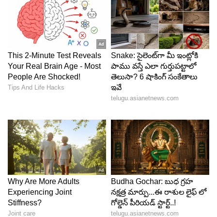
నాకు అసలు లేనేలేదు అనుకుంటాడు రాహుల్. కానీ
బయటికి మాత్రం ఈసారి కలిసేటప్పుడు పెళ్లి బట్టలో పెళ్లి
పీటల మీద కలుద్దాం అంటూ అక్కడ నుంచి వెళ్ళిపోతాడు.
ఆ మాటలకి ఫ్లాట్ అయినా స్వప్న మరింత ఆనందంతో
అక్కడ నుంచి వెళ్ళిపోతుంది. అప్పుడు అప్పు మొత్తం
అంతా రికార్డు చేశావు కదా.
5
8