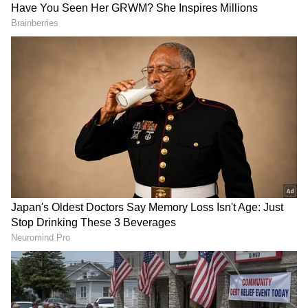
2
8
గొడవ పెట్టుకుని పెళ్లి చేసుకోవచ్చు కానీ వాళ్ళు నన్ను
ఏమైనా అంటే నేను భరించలేను నాకు సెల్ఫ్ రెస్పెక్ట్ ఎక్కువ
ఉంటుంది. నీకు లేనిదే అది.. నాకు మా అమ్మకి ఆ ఇంట్లో
గౌరవం లేదు. ఇంక నన్ను చేసుకున్న నీకేం ఉంటుంది
అనుకుంటాడు రాహుల్. మరోవైపు వాష్ రూమ్ కి వెళ్లి తన
పని పూర్తి చేసుకొని వస్తాడు రాజ్. బయటికి వస్తూనే