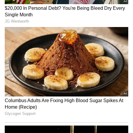
3
8
ఆ దుమ్ముని భరించలేక ఆయాసం ఎక్కువైపోయి
కూర్చుండిపోతాడు రాజ్. తనని ఆట పట్టిస్తున్నాను
అనుకుంటుంది కానీ అతను అలా ఇబ్బంది పడుతుంటే
కంగారు పడిపోతుంది కావ్య. అతను జేబులో ఏదో
తడమడం గమనించి తనే చేయి పెట్టి తీస్తుంది. అది ఇన్హేలర్,