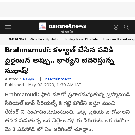
తెలుగు
TRENDING :
Weather Update
Today Rasi Phalalu
Korean Kanakaraj
Brahmamudi: కళ్యాణ్ చేసిన పనికి
ఫైరైయిన అప్పు.. భార్యని బెదిరిస్తున్న
సుభాష్!
Author :
Navya G
|
Entertainment
Published :
May 03 2023, 11:30 AM IST
Brahmamudi: స్టార్ మాలో ప్రసారమవుతున్న బ్రహ్మముడి
సీరియల్ టాప్ సీరియల్స్ కి గట్టి పోటీని ఇస్తూ మంచి
రేటింగ్ ని సంపాదించుకుంటుంది. అక్క బ్రతుకు బాగోవాలని
తపన పడుతున్న ఒక చెల్లెలు కథ ఈ సీరియల్. ఇక ఈరోజు
మే 3 ఎపిసోడ్ లో ఏం జరిగిందో చూద్దాం.