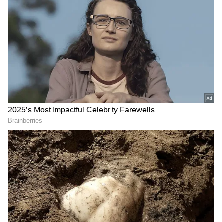
2
6
Surekha Vani
తాజాగా సురేఖా వాణి బీచ్ వెకేషన్ కి వెళ్లారు. సాగర
తీరంలో ఆహ్లాదంగా గడుపుతున్నారు. తన వెకేషన్ ఫోటోలు