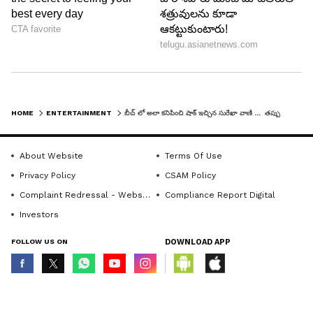
5
6
HOME
ENTERTAINMENT
బీచ్ లో అలా కనిపించి షాక్ ఇచ్చిన సురేఖా వాణి ... తప్పు చేస్తున్నారు మళ్ళీ పెళ్లి చేసుకోండంటున్న జనాలు!
About Website
Terms Of Use
Privacy Policy
CSAM Policy
Complaint Redressal - Website
Compliance Report Digital
మరోవైపు కూతురు సుప్రీతను హీరోయిన్ చేయాలని
Investors
ప్రయత్నాలు చేస్తున్నారు. సిల్వర్ స్క్రీన్ ఎంట్రీ ఇవ్వకుండానే
సుప్రీత అభిమానులను మైంటైన్ చేస్తున్నారు. ఇంస్టాగ్రామ్
FOLLOW US ON
DOWNLOAD APP
వేదికగా సుప్రీత తన ఫ్యాన్స్ తో ముచ్చటిస్తూ ఉంటారు.
కాగా యూట్యూబర్ నిఖిల్ విజయేంద్ర సింహను సుప్రీత
© Copyright 2026 Asianxt Digital Technologies Private Limited (Formerly
ప్రేమిస్తున్నట్లు వార్తలు వస్తున్నాయి.
known as Asianet News Media & Entertainment Private Limited) | All Rights
Reserved