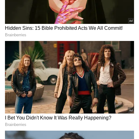
గ్లామర్ ఒలకబోతున్నారు. పొట్టిబట్టల్లో టెంపరేచర్
పెంచేస్తున్నారు. సురేఖా వాణి లేటెస్ట్ ఫోటోలు నెటిజెన్స్ కి
కునుకు లేకుండా చేస్తున్నాయి. బాగా
డిస్టర్బ్ అవుతూ దారుణ కామెంట్స్ పోస్ట్ చేస్తున్నారు.
గూగుల్‌లో ఆసక్తికరమైన సమాచారం కోసం ఏసియానెట్ తెలుగు
ను మీ ఫ్రిఫర్డ్ సోర్స్ గా ఎంచుకోండి