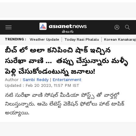
తెలుగు
TRENDING :
Weather Update
Today Rasi Phalalu
Korean Kanakaraj
బీచ్ లో అలా కనిపించి షాక్ ఇచ్చిన
సురేఖా వాణి ... తప్పు చేస్తున్నారు మళ్ళీ
పెళ్లి చేసుకోండంటున్న జనాలు!
Author :
Sambi Reddy
|
Entertainment
Updated :
Feb 20 2023, 11:57 PM IST
నటి సురేఖా వాణి సోషల్ మీడియా పోస్ట్స్ తో వార్తల్లో
నిలుస్తున్నారు. ఆమె లేటెస్ట్ వెకేషన్ ఫోటోలు హాట్ టాపిక్
అయ్యాయి.