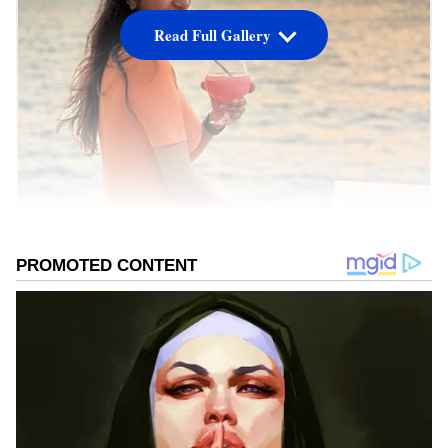
Read Full Gallery
Surekha Vani
యాంకర్ గా ఎంట్రీ ఇచ్చి నటిగా మారిన వారిలో సురేఖా
వాణి ఒకరు. ఈ బోల్డ్ బ్యూటీ సోషల్ మీడియా పోస్ట్స్ తో
కాకరేపుతున్నారు. యంగ్ హీరోయిన్స్ కి పోటీ ఇచ్చేలా