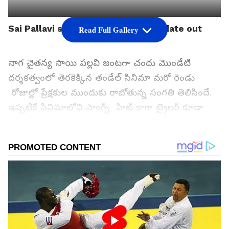
Sai Pallavi starrer Thandel film update out
Read Full Gallery
నాగ చైతన్య సాయి పల్లవి జంటగా చందు మొండేటి
దర్శకత్వంలో తెరకెక్కిన తండేల్ సినిమా మరో రెండు
రోజుల్లో ప్రేక్షకుల ముందుకు రాబోతున్న సంగతి తెలిసిందే.
ఇప్పటికే సినిమాలోని సాంగ్స్ హిట్ కాగా ట్రైలర్ కూడా
ఎక్సపెక్టేషన్స్ పెంచేసింది.
నాగ చైతన్య కెరీర్ బెస్ట్ మూవీగా చెప్పుకుంటున్న తండేల్
బిజినెస్ విషయంలో కూడా అదరగొట్టేసిందనే వినికిడి. గీతా
ఆర్ట్స్ 2 బ్యానర్ లో అల్లు అరవింద్ సమర్పించిన ఈ
సినిమాను బన్నీ వాసు నిర్మించారు. ఈ చిత్రం ప్రి రిలీజ్
బిజినెస్ ఎంత జరిగింది, ఎంత వస్తే బ్రేక్ ఈవెన్ ..లెక్కలు
చూద్దాం.