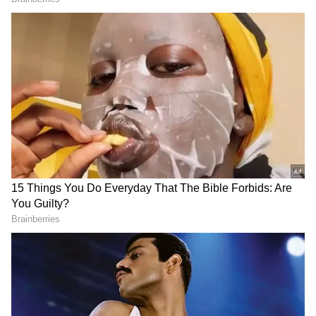
3
‘తండేల్’పై భారీ అంచనాలు ఉండటంతో నాన్ థియేట్రికల్
రైట్స్ రూపంలో ఈ సినిమా పెద్ద మొత్తంలో ఆదాయం
రాబట్టింది. సినిమా నెట్‌ఫ్లిక్స్ నుంచి రూ.35 కోట్లు, ఆడియో
రైట్స్ రూపంలో రూ.7 కోట్లు, హిందీ డబ్బింగ్ హక్కుల ద్వారా
రూ.8 కోట్లు, శాటిలైట్ హక్కుల ద్వారా రూ.10 కోట్లు
రాబట్టినట్లు వినికిడి. మొత్తంగా నాన్-థియేట్రికల్ డీల్ రూ.60
కోట్లకు పైగా జరిగింది.