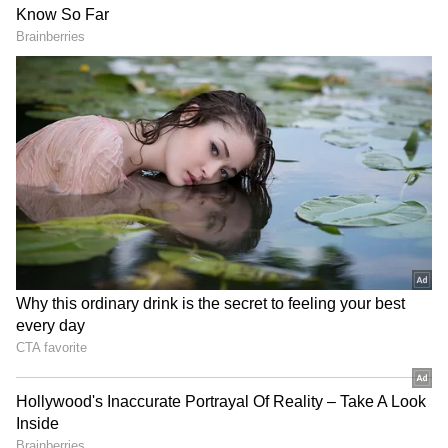
Naga Cahitanya starrer Thandel film song out
మీడియా వర్గాల నుంచి అందుతున్న సమాచారం ప్రకారం,
‘తండేల్’ థియేట్రికల్ ప్రీ రిలీజ్ బిజినెస్ కూడా భారీ స్థాయిలో
జరిగినట్లు తెలుస్తోంది. తెలుగు రెండు రాష్ట్రాలు కలిపి
మొత్తం తెలుగు రాష్ట్రాల్లో థియేట్రికల్ బిజినెస్ రూ.27.5 కోట్లు
బిజినెస జరిగిందని చెప్తున్నరు. దాంతో ప్రపంచవ్యాప్తంగా
సినిమా థియేట్రికల్ బ్రేక్ ఈవెన్ టార్గెట్ దాదాపు రూ.40
కోట్లుగా ఫిక్సైంది. ఫిబ్రవరి 7న సినిమా గ్రాండ్ రిలీజ్