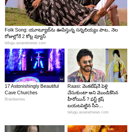
ABOUT THE AUTHOR
Surya Prakash
SP
తెలుగు సినిమా జర్నలిజం లో గత ఇరవై ఏళ్లుగా ఉన్నారు. కొన్ని
వందల రివ్యూలు, విశ్లేషణాత్మక ఆర్టికల్స్ రాశారు. ఈయన ప్రముఖ
సినీ విమర్శకుడు కూడా.
నాగ చైతన్య
Follow Us