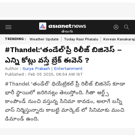
తెలుగు
TRENDING :
Weather Update
Today Rasi Phalalu
Korean Kanakaraj
#Thandel:‘తండేల్’ప్రీ రిలీజ్ బిజినెస్ –
ఎన్ని కోట్లు వస్తే బ్రేక్ ఈవెన్ ?
Author :
Surya Prakash
|
Entertainment
Published :
Feb 05 2025, 06:54 AM IST
#Thandel ‘తండేల్’ థియేట్రికల్ ప్రీ రిలీజ్ బిజినెస్ కూడా
భారీ స్థాయిలో జరిగినట్లు తెలుస్తోంది. గీతా ఆర్ట్స్
కాంపౌండ్ నుంచి వస్తున్న సినిమా కావడం, అలాగే బన్నీ
వాస్ నిర్మిస్తున్నారు కాబట్టి మార్కెట్ లో సినిమాకు మంచి
డిమాండ్ ఉంది.