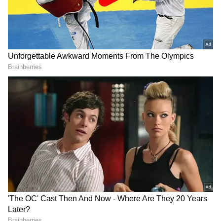
గూగుల్‌లో ఆసక్తికరమైన సమాచారం కోసం ఏసియానెట్ తెలుగు
ను మీ ఫ్రిఫర్డ్ సోర్స్ గా ఎంచుకోండి
2