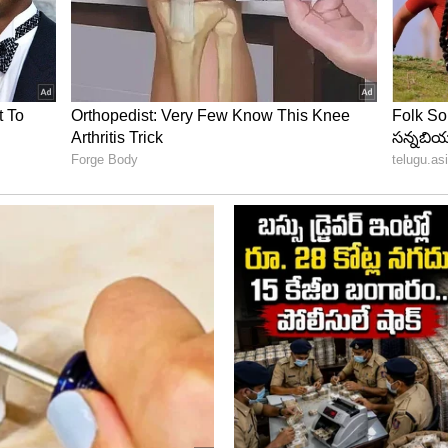
ీ, రమేశ్ టెండూల్కర్‌లకి అంకితం ఇచ్చారు సచిన్ టెండూల్కర్.
టున్న సచిన్ టెండూల్కర్, రోడ్ సేఫ్టీ గురించి అవగాహన కల్పించే
న్నాడు..