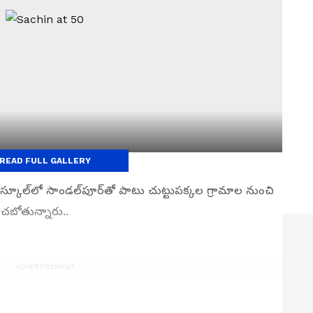
READ FULL GALLERY
 స్కూల్‌లో సాండల్‌పూర్‌తో పాటు చుట్టుపక్కల గ్రామాల నుంచి
ంచబోతున్నారు..