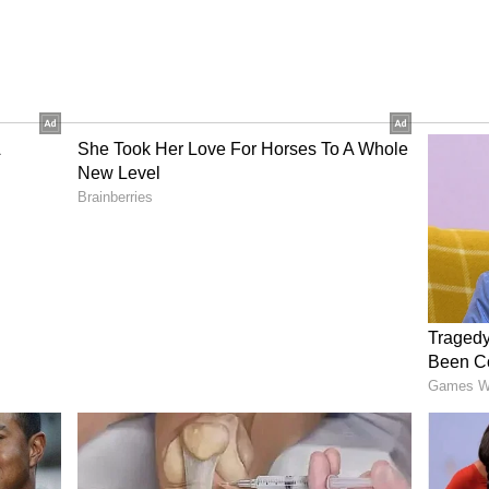
తి అయ్యేవరకూ పూర్తి ఉచితంగా అన్ని వసతులతో విద్యను