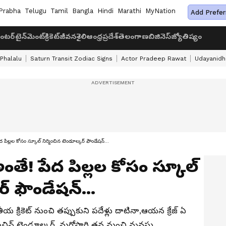
Prabha
Telugu
Tamil
Bangla
Hindi
Marathi
MyNation
Add Prefer
ంటర్‌టైన్‌మెంట్
క్రికెట్
జీవనశైలి
ఆంధ్రప్రదేశ్
తెలంగాణ
బిజినెస్
జ్యోతిష్యం
 Phalalu
Saturn Transit Zodiac Signs
Actor Pradeep Rawat
Udayanidhi
ద పిల్లల కోసం స్కూల్ నిర్మించిన టెండూల్కర్ ఫౌండేషన్...
అంతే! పేద పిల్లల కోసం స్కూల్
ర్ ఫౌండేషన్...
ాతీయ క్రికెట్ నుంచి తప్పుకుని పదేళ్లు దాటినా,ఆయన క్రేజ్ ఏ
న సచిన్ టెండూల్కర్, మరోసారి తన మంచి మనసు