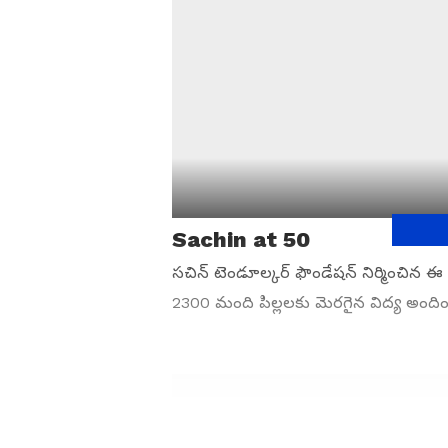
Sachin at 50
సచిన్ టెండూల్కర్ ఫౌండేషన్ నిర్మించిన ఈ
2300 మంది పిల్లలకు మెరగైన విద్య అంది