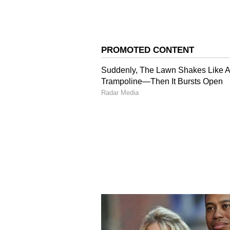
Image credit: PTI
వీరందరికీ కేజీ నుంచి స్కూల్ విద్య పూర్
అందించబోతున్నారు...
4
5