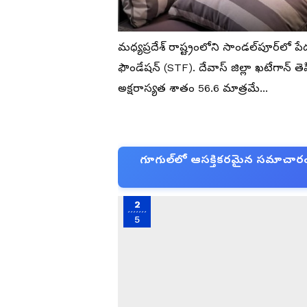
మధ్యప్రదేశ్‌ రాష్ట్రంలోని సాండల్‌పూర్‌లో ప
ఫౌండేషన్ (STF). దేవాస్ జిల్లా ఖటేగాన
అక్షరాస్యత శాతం 56.6 మాత్రమే...
గూగుల్‌లో ఆసక్తికరమైన సమాచారం కో
2
5