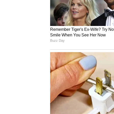
Image credit: PTI
ఈ స్కూల్‌ని సచిన్ తన తల్లిదండ్రులు రజన
ఇప్పటికే అనేక సేవా కార్యక్రమాల్లో పాల్గొం
ఉద్దేశంతో రోడ్ సేఫ్టీ సిరీస్‌లో కూడా ఆడుతు