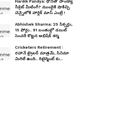
Hardik Pandya: ధోనీతో పాండ్యా
సీక్రెట్ మీటింగ్? ముంబైకి షాకిచ్చి
చెన్నైలోకి హార్దిక్ మాస్ ఎంట్రీ !
Abhishek Sharma: 25 సిక్సర్లు,
15 ఫోర్లు.. 91 బంతుల్లో డబుల్
సెంచరీ కొట్టన అభిషేక్ శర్మ
Cricketers Retirement :
రహానే ట్రైలర్ మాత్రమే, సినిమా
మిగిలే ఉంది.. రిటైర్మెంట్ కు
సిద్దమైన టాప్ 5 క్రికెటర్లు వీళ్లే