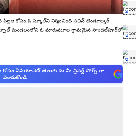
ేద పిల్లల కోసం ఓ స్కూల్‌ని నిర్మించింది సచిన్ టెండూల్కర్
్ తెహ్సిల్ మండలంలోని ఓ మారుమూల గ్రామమైన సాండల్‌పూర్‌లో
సం ఏసియానెట్ తెలుగు ను మీ ఫ్రిఫర్డ్ సోర్స్ గా
ఎంచుకోండి