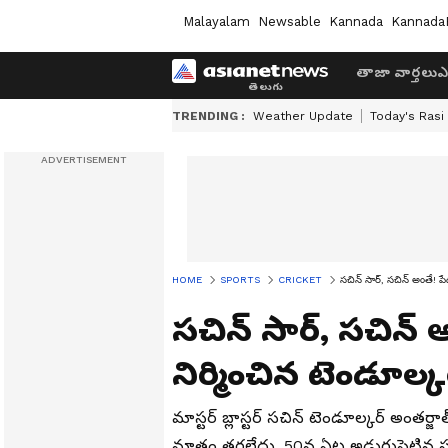
Malayalam
Newsable
Kannada
Kannada
తాజా వార్తలు
ఎ
TRENDING :
Weather Update
Today's Rasi
HOME
SPORTS
CRICKET
సచిన్ సార్, సచిన్ అంతే! పే
సచిన్ సార్, సచిన్ 
నిర్మించిన టెండూల్క
మాస్టర్ బ్లాస్టర్ సచిన్ టెండూల్కర్‌ అంతర్జ
మాత్రం తగ్గలేదు. 50వ ఏట అడుగుపెట్టి