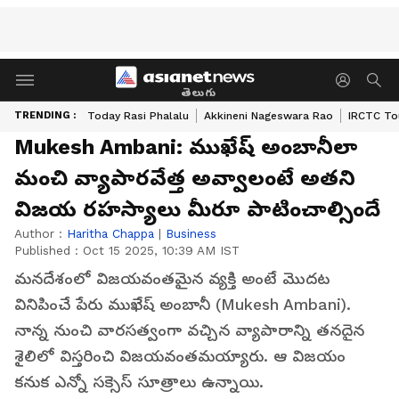
తెలుగు
TRENDING :
Today Rasi Phalalu
Akkineni Nageswara Rao
IRCTC To
Mukesh Ambani: ముఖేష్ అంబానీలా
మంచి వ్యాపారవేత్త అవ్వాలంటే అతని
విజయ రహస్యాలు మీరూ పాటించాల్సిందే
Author :
Haritha Chappa
|
Business
Published :
Oct 15 2025, 10:39 AM IST
మనదేశంలో విజయవంతమైన వ్యక్తి అంటే మొదట
వినిపించే పేరు ముఖేష్ అంబానీ (Mukesh Ambani).
నాన్న నుంచి వారసత్వంగా వచ్చిన వ్యాపారాన్ని తనదైన
శైలిలో విస్తరించి విజయవంతమయ్యారు. ఆ విజయం
కనుక ఎన్నో సక్సెస్ సూత్రాలు ఉన్నాయి.