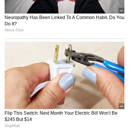
Gold in house: చట్టం ప్రకారం ఇంతకన్నా ఎక్కువ
బంగారం ఇంట్లో ఉండకూడదు, ఉంటే ఇబ్బందులే
Modi Gold: ఇదిగో మోడీ గోల్డ్ .. తులం బంగారం ధర
37 వేల రూపాయలే
3
5
Image Credit :
PTI
లక్ష్యం పెట్టుకోవాలి
లక్ష్యం ముందుగా పెట్టుకున్న తర్వాతే లక్ష్యసాధనకు మార్గం