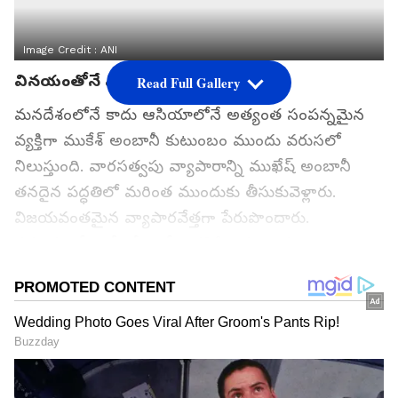
Image Credit :
ANI
వినయంతోనే విజయం
Read Full Gallery
మనదేశంలోనే కాదు ఆసియాలోనే అత్యంత సంపన్నమైన
వ్యక్తిగా ముకేశ్ అంబానీ కుటుంబం ముందు వరుసలో
నిలుస్తుంది. వారసత్వపు వ్యాపారాన్ని ముఖేష్ అంబానీ
తనదైన పద్ధతిలో మరింత ముందుకు తీసుకువెళ్లారు.
విజయవంతమైన వ్యాపారవేత్తగా పేరుపొందారు.
ప్రపంచంలో ఎన్నో దేశాల్లో అతనికి ఆస్తులు కూడా ఉన్నాయి.
వేలకోట్ల ఆస్తులు ఉన్న ముఖేష్ అంబానీ విజయాన్ని అంత
సులువుగా అందుకోలేదు. అందుకోసం అతను ఎంతో
కష్టపడ్డారు. ముఖ్యంగా వినయంతోనే ప్రతి పనిని పూర్తి
చేశారు.