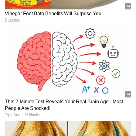
Image Credit :
PTI
గర్వానికి దూరం
డబ్బులు అధికంగా ఉన్న చోట గర్వం ఉంటుందని
చెబుతారు. కానీ ముఖేష్ అంబానీకి గర్వం అనే పదానికి
అర్థమే తెలియదు. ఆయన ఎంతో వినయవంతుడిగా, మంచి
ఫ్యామిలీ మెన్ గా ఉన్నారు. తనకంటూ కొన్ని నమ్మకాలు
పద్ధతులు ఉన్నాయి. తన దినచర్యను ప్రతిరోజూ ఒకేలా
పాటిస్తారు. అతను విలాసాలకు అలవాటు కాలేదు. మొదటి
నుంచి తనపై తనకు నమ్మకం అధికంగా ఉండేది. తాను ఏదో
ఒకటి సాధిస్తానని నమ్మేవాడు