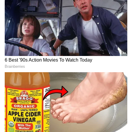
గూగుల్‌లో ఆసక్తికరమైన సమాచారం కోసం ఏసియానెట్ తెలుగు
ను మీ ఫ్రిఫర్డ్ సోర్స్ గా ఎంచుకోండి
2
5