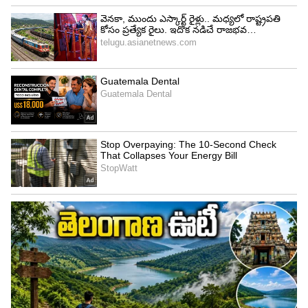
వెతకాలి. కాబట్టి ముకేశ్ అంబానీ ముందుగా లక్ష్యాన్ని
నిర్దేశించుకుని ఆ తర్వాత ఆ కార్య సాధన కోసం
కష్టపడేవారు. ఆయన ఒంటరిగా విజయం సాధించడం అంత
సులువు కాదని నమ్మేవారు. అందుకే టీం వర్క్ ను
ప్రోత్సహించారు. రిలయన్స్ ఇండస్ట్రీస్ విజయం
సాధించడానికి టీం వర్క్ ప్రధానమైనదని ఆయన తన
ప్రసంగాలలో చెబుతూనే ఉంటారు. ఉద్యోగులను నమ్మితే
వారికి కావాల్సిన స్వేచ్ఛ ఇస్తే కచ్చితంగా వారు అద్భుతాలు
చేసి చూపిస్తారని అతను చెబుతూ ఉంటారు.