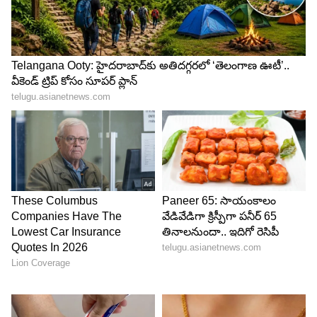
4
5
Image Credit :
StockPhoto
పాజిటివ్ ఆలోచనలు
ఏ పనిలోనైనా విజయం పొందాలంటే ముందు పాజిటివ్
ఆలోచనలను తెచ్చుకోవాలన్నది ముకేశ్ అంబానీ నమ్మకం.