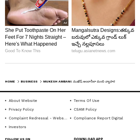
ఆయన ప్రతి పని గురించి సానుకూలంగానే ఆలోచిస్తారు.
అదే అతడిని ఇంతవరకు కాపాడుకుంటూ వచ్చిందని
చెబుతారు. ఎంతటి నష్టం వచ్చినా ,కష్టం ఎదురైనా
పాజిటివిటీ మాత్రం వదులుకోరు. మీరు చెడులో కూడా
సానుకూలతను చూస్తే ఆ కష్టం సులువుగా దాటి ముందుకు
వెళ్ళచ్చు.
5
5
HOME
BUSINESS
MUKESH AMBANI: ముఖేష్ అంబానీలా మంచి వ్యాపారవేత్త అవ్వాలంటే అతని విజయ రహస్యాలు మీరూ పాటించాల్సిందే
About Website
Terms Of Use
Privacy Policy
CSAM Policy
Complaint Redressal - Website
Compliance Report Digital
Image Credit :
StockPhoto
Investors
సమస్యకు మూలాన్ని కనిపెట్టి
FOLLOW US ON
DOWNLOAD APP