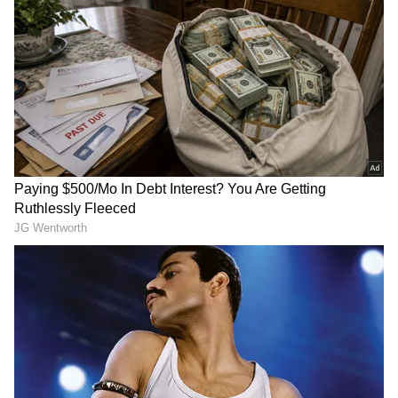
గూగుల్‌లో ఆసక్తికరమైన సమాచారం కోసం ఏసియానెట్ తెలుగు
ను మీ ఫ్రిఫర్డ్ సోర్స్ గా ఎంచుకోండి
2
5