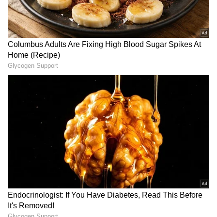
ఆన్‌లైన్ డౌన్ పేమెంట్, EMI కాలిక్యులేటర్ ప్రకారం, మీ దగ్గర
రూ. 60,000 ఉంటే చాలు, దీని ఆధారంగా బ్యాంక్ 9.8
శాతం వార్షిక వడ్డీ రేటు వేసుకుంటే మీకు ఆన్ రోడ్ మీద 90
శాతం రుణం పొందే అవకాశం ఉంది. అంటే సుమారు రూ.
6,93,904 వరకూ రుణం పొందే అవకాశం ఉంది. లోన్
మంజూరైన తర్వాత, మీరు టయోటా గ్లాంజా కోసం రూ.
60,000 డౌన్ పేమెంట్ చేయాలి మరియు ఆ తర్వాత
రుణాన్ని తిరిగి చెల్లించడానికి బ్యాంక్ నిర్ణయించిన ప్రకారం 5
సంవత్సరాల కాలవ్యవధికి ప్రతి నెలా రూ. 14,675 నెలవారీ
EMI చెల్లించాలి.