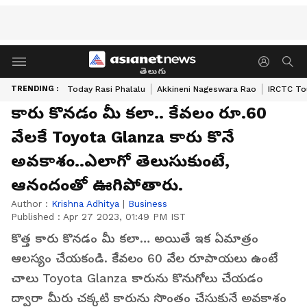
తెలుగు
TRENDING :
Today Rasi Phalalu
Akkineni Nageswara Rao
IRCTC To
కారు కొనడం మీ కలా.. కేవలం రూ.60
వేలకే Toyota Glanza కారు కొనే
అవకాశం..ఎలాగో తెలుసుకుంటే,
ఆనందంతో ఊగిపోతారు.
Author :
Krishna Adhitya
|
Business
Published :
Apr 27 2023, 01:49 PM IST
కొత్త కారు కొనడం మీ కలా… అయితే ఇక ఏమాత్రం
ఆలస్యం చేయకండి. కేవలం 60 వేల రూపాయలు ఉంటే
చాలు Toyota Glanza కారును కొనుగోలు చేయడం
ద్వారా మీరు చక్కటి కారును సొంతం చేసుకునే అవకాశం