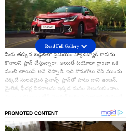
Read Full Gallery
మీరు తక్కువ బడ్జెట్‌లో ప్రీమియం హ్యాచ్‌బ్యాక్ కారును
కొనాలని ప్లాన్ చేస్తున్నారా. అయితే టయోటా గ్లాంజా ఒక
మంచి ఛాయిస్ అనే చెప్పాలి. ఇది కొనుగోలు చేసే ముందు
చక్కటి సులభమైన ఫైనాన్స్ ప్లాన్‌తో పాటు దాని ఇంజన్,
మైలేజ్, ఫీచర్ల వివరాలను ఇక్కడ మనం తెలుసుకుందాం.
Toyota Glanza బేస్ మోడల్ గురించి మాట్లాడుతుకుంటే,
దీని ప్రారంభ ధర రూ. 6,66,000 (ఎక్స్-షోరూమ్) గాఉంది.
ఆన్-రోడ్ తర్వాత ఈ ధర రూ.7,53,904 వరకు పెరిగే
అవకాశం ఉంది.