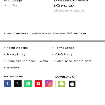
HOME
BUSINESS
కారు కొనడం మీ కలా.. కేవలం రూ.60 వేలకే TOYOTA GLANZA కారు కొనే అవకాశం..ఎలాగో తెలుసుకుంటే, ఆనందంతో ఊగిపోతారు.
About Website
Terms Of Use
Privacy Policy
CSAM Policy
Complaint Redressal - Website
Compliance Report Digital
LATEST VIDEOS
Investors
FOLLOW US ON
DOWNLOAD APP
© Copyright 2026 Asianxt Digital Technologies Private Limited (Formerly
known as Asianet News Media & Entertainment Private Limited) | All Rights
Reserved