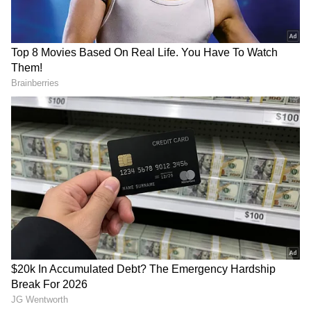
టయోటా గ్లాంజా బేస్ మోడల్ ఫైనాన్స్ ప్లాన్
టయోటా గ్లాంజా బేస్ మోడల్‌ను కొనుగోలు చేయడానికి
మీకు రూ. 7.5 లక్షల భారీ బడ్జెట్ లేకపోతే, ఇక్కడ పేర్కొన్న
ఫైనాన్స్ ప్లాన్ ద్వారా రూ. 60,000 చిన్న డౌన్ పేమెంట్‌తో
కూడా మీరు ఈ కారును కొనుగోలు చేయవచ్చు.