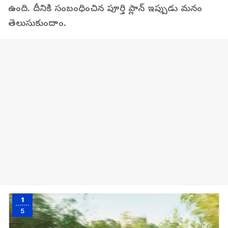
ఉంది. దీనికి సంబంధించిన పూర్తి ప్లాన్ ఇప్పుడు మనం
తెలుసుకుందాం.
1
5