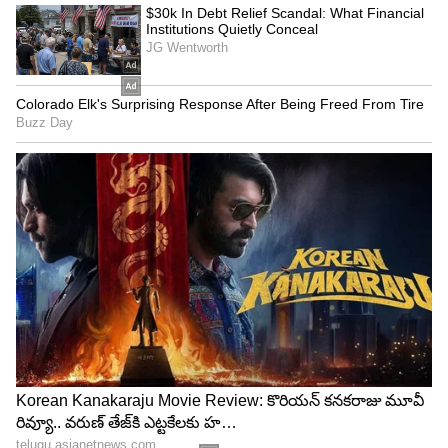
టయోటా గ్లాంజా బేస్ మోడల్‌ను కొనుగోలు చేయడానికి ఈ
ఫైనాన్స్ ప్లాన్, పూర్తి వివరాలను తెలుసుకున్న తర్వాత, మీరు
ఇంజిన్ నుండి ఈ హ్యాచ్‌బ్యాక్ ఫీచర్ల వరకు పూర్తి
వివరాలను కూడా తెలుసుకోండి. టయోటా గ్లాంజా 1197 cc
ఇంజన్‌తో ఆధారితమైనది, ఇది మాన్యువల్ ట్రాన్స్‌మిషన్‌తో
లభిస్తుంది. ఈ ఇంజన్ గరిష్టంగా 88.50 bhp శక్తిని మరియు
113 Nm గరిష్ట టార్క్‌ను ఉత్పత్తి చేస్తుంది.
5
5