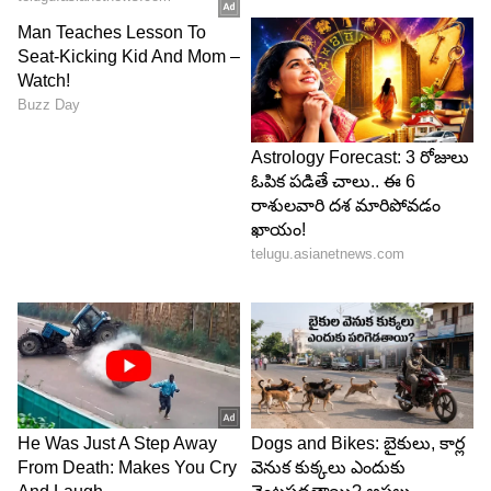
టయోటా గ్లాంజా మైలేజ్
మైలేజీకి సంబంధించి, గ్లాంజా ఒక లీటర్ పెట్రోల్‌పై లీటరుకు
22.35 కిమీ మైలేజీని ఇస్తుందని టయోటా పేర్కొంది మరియు
ఈ మైలేజీని ARAI ధృవీకరించింది. టొయోటా గ్లాంజాలో
ఉన్న ఫీచర్ల గురించి చెప్పాలంటే, మల్టీ-ఫంక్షన్ స్టీరింగ్ వీల్,
ఆండ్రాయిడ్ ఆటో మరియు యాపిల్ కార్‌ప్లే కనెక్టివిటీతో
టచ్‌స్క్రీన్ ఇన్ఫోటైన్‌మెంట్ సిస్టమ్, ఆటోమేటిక్ క్లైమేట్
కంట్రోల్, ఇంజిన్ స్టార్ట్-స్టాప్ బటన్, యాంటీ-లాక్ బ్రేకింగ్
సిస్టమ్, డ్యూయల్ ఎయిర్‌బ్యాగ్‌లు వంటి ఫీచర్లు ఉన్నాయి.
ముందు సీటు ఇవ్వబడింది