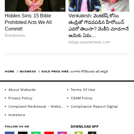
5
5
Image Credit :
Chatgpt
HOME
BUSINESS
GOLD PRICE HIKE: బంగారం కొనేముందు ఇవి తప్పక తెలుసుకోండి..ఈరోజు బిగ్ షాక్ ఇచ్చిన పసిడి, సిల్వర్
వెండిపై ఇన్వెస్ట్ చేస్తే జాగ్రత్త
వెండిపై ఇన్వెస్ట్ చేసేవారు జాగ్రత్తగా ఉండాలి. వెండి ధరలు
About Website
Terms Of Use
Privacy Policy
CSAM Policy
కూడా ఇటీవల కాలంలో కొంత ఒడిదుడుకులను
Complaint Redressal - Website
Compliance Report Digital
ఎదుర్కొన్నాయి. ఇరాన్ యుద్ధం వల్ల ఏర్పడిన అంతర్జాతీయ
Investors
ఖర్చుల భారం కారణంగా, ప్రజలు ఎలక్ట్రిక్ వాహనాలు
(EVs), సోలార్ ప్యానెల్స్ వంటివి కొనడం తగ్గించారు. వీటి
FOLLOW US ON
DOWNLOAD APP