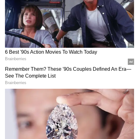
2
5
Image Credit :
Our Own
జీఎస్టీ (GST), మేకింగ్ ఛార్జీలు అదనం