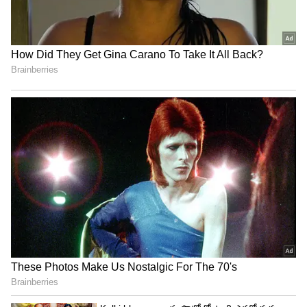
నిజాలు
3
5
Image Credit :
Our Own
స్థానిక మార్కెట్‌లో డిమాండ్ పెరిగే అవకాశం
బంగారం ధర ఎప్పుడూ ఒకేలా ఉండదు. దాన్ని శాసించే
ముఖ్యమైన అంశాలు ఇవే. ప్రపంచంలో ఎక్కడైనా యుద్ధ
వాతావరణం లేదా ఆర్థిక అనిశ్చితి ఏర్పడితే, ఇన్వెస్టర్లు
సురక్షితమైన పెట్టుబడిగా భావించి బంగారంపై మొగ్గు
చూపుతారు. దీంతో ధరలు పెరుగుతాయి. ప్రస్తుతం