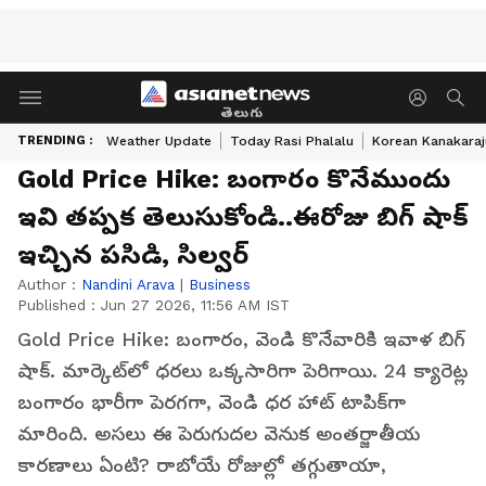
తెలుగు
TRENDING :
Weather Update
Today Rasi Phalalu
Korean Kanakaraj
Gold Price Hike: బంగారం కొనేముందు
ఇవి తప్పక తెలుసుకోండి..ఈరోజు బిగ్ షాక్
ఇచ్చిన పసిడి, సిల్వర్
Author :
Nandini Arava
|
Business
Published :
Jun 27 2026, 11:56 AM IST
Gold Price Hike: బంగారం, వెండి కొనేవారికి ఇవాళ బిగ్
షాక్. మార్కెట్‌లో ధరలు ఒక్కసారిగా పెరిగాయి. 24 క్యారెట్ల
బంగారం భారీగా పెరగగా, వెండి ధర హాట్ టాపిక్‌గా
మారింది. అసలు ఈ పెరుగుదల వెనుక అంతర్జాతీయ
కారణాలు ఏంటి? రాబోయే రోజుల్లో తగ్గుతాయా,