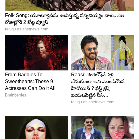
4
5
Image Credit :
Our Own
మళ్లీ రికార్డు స్థాయికి చేరే అవకాశం
ఇటీవల బంగారం ధరలు గరిష్టాల నుంచి కొంత తగ్గాయి.
అయితే, ఇరాన్ దేశానికి సంబంధించిన అంతర్జాతీయ
పరిణామాలు బంగారం ధరలపై తీవ్ర ప్రభావం
చూపుతున్నాయి. రాబోయే రోజుల్లో బంగారం ధరలు మరింత
పెరిగే అవకాశం ఉంది.వచ్చే ఏడాది కాలంలో విశ్లేషిస్తే మాత్రం,
బంగారం ధరలు మళ్లీ రికార్డు స్థాయికి చేరవచ్చని నిపుణుల
అంచనా.