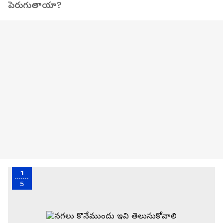
పెరుగుతాయా?
1
5