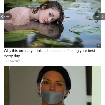
PREV
NEXT
Related Articles
Gold Hike: 3 రోజుల పతనం తర్వాత షాకిచ్చిన
బంగారం..ఇప్పుడు కొనాలా?వద్దా?
Jonnagiri Gold Mine: అశోకుడి రాజధాని స్వర్ణగిరి
రహస్యం..తవ్వితే అంతా బంగారమే..2300 ఏళ్ల నాటి