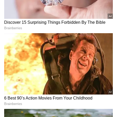
ఈరోజు మార్కెట్‌లో బంగారం ధరలు స్వల్పంగా పెరిగాయి.
24 క్యారెట్ల బంగారం 10 గ్రాములకు రూ.1,200
పెరిగి..రూ.1,43,950 గా ఉంది. 22 క్యారెట్ల బంగారం
రూ.1,100 పెరిగి..రూ.1,31,950 కి చేరింది. 18 క్యారెట్ల
బంగారం రూ.900 పెరిగి..రూ.1,07,960 వద్ద కొనసాగుతోంది.
వెండి ధర ప్రస్తుతం స్థిరంగా కొనసాగుతూ కిలో
రూ.2,45,000 వద్ద ఉంది. జ్యువెలరీ షాపుల్లో కొనుగోలు
చేసేటప్పుడు ఈ ధరలకు అదనంగా జీఎస్టీ (GST), మేకింగ్
ఛార్జీలు వర్తిస్తాయి.