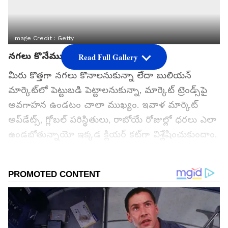
Image Credit :
Getty
నగలు కొనేముందు ఇవి తెలుసుకోవాలి
Read Full Gallery
మీరు కొత్తగా నగలు కొనాలనుకున్నా లేదా బులియన్
మార్కెట్‌లో పెట్టుబడి పెట్టాలనుకున్నా, మార్కెట్ ట్రెండ్స్‌పై
అవగాహన ఉండటం చాలా ముఖ్యం. ఇవాళ మార్కెట్
అప్‌డేట్స్, గ్లోబల్ పరిస్థితులు, రాబోయే రోజుల్లో ధరలు ఎలా
ఉండబోతున్నాయో ఇక్కడ క్లియర్ కట్‌గా విశ్లేషించుకుందాం.
గూగుల్‌లో ఆసక్తికరమైన సమాచారం కోసం ఏసియానెట్ తెలుగు
ను మీ ఫ్రిఫర్డ్ సోర్స్ గా ఎంచుకోండి