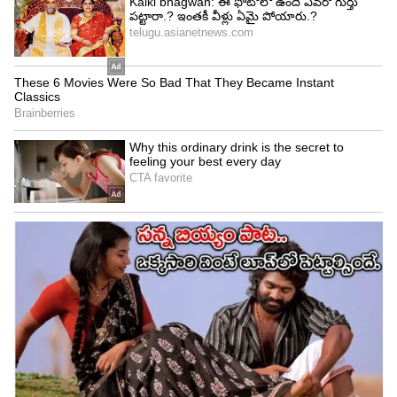
భారతదేశంలో పండుగల సందడి లేకపోయినా, పెళ్లిళ్ల
ముహూర్తాల కారణంగా స్థానిక మార్కెట్‌లో డిమాండ్ పెరిగే
అవకాశం ఉంది. అమెరికాలో వడ్డీ రేట్లు పెరిగినా లేదా డాలర్
విలువ బలపడినా అంతర్జాతీయంగా బంగారం ధరలు
తగ్గుముఖం పడతాయి.