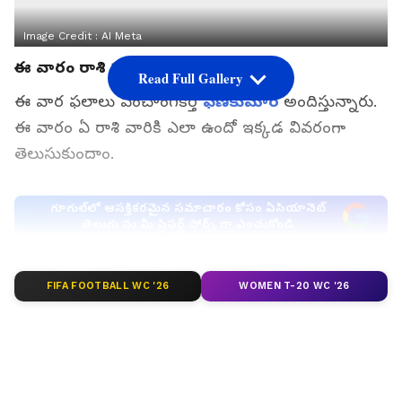
Image Credit :
AI Meta
ఈ వారం రాశి ఫలాలు
Read Full Gallery
ఈ వార ఫలాలు పంచాంగకర్త
ఫణికుమార్
అందిస్తున్నారు.
ఈ వారం ఏ రాశి వారికి ఎలా ఉందో ఇక్కడ వివరంగా
తెలుసుకుందాం.
గూగుల్‌లో ఆసక్తికరమైన సమాచారం కోసం ఏసియానెట్
తెలుగు ను మీ ఫ్రిఫర్డ్ సోర్స్ గా ఎంచుకోండి
FIFA FOOTBALL WC '26
WOMEN T-20 WC '26