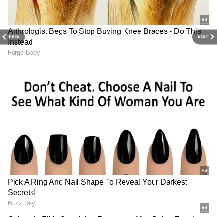
PREV
NEXT
Related Articles
Zodiac Signs: లైఫ్‌లో ఎక్కువగా సక్సెస్ అయ్యే టాప్
5 రాశులు ఇవే.. మీ రాశి ఉందా?