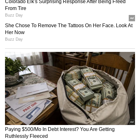
Dream Meaning: కలలో Ex లవర్ కనిపిస్తే అర్థం
ఏంటి? మనసు ఇంకా వారినే కోరుకుంటున్నట్లా?
3
13
Image Credit :
Asianet News
వృషభ రాశి ఫలాలు
వృషభ రాశివారికి ఈ వారం స్థిరత్వం పెరుగుతుంది.
దీర్ఘకాలంగా ఎదురుచూస్తున్న పనుల్లో పురోగతి కనిపిస్తుంది.
ఉద్యోగంలో కొత్త అవకాశాలు రావచ్చు లేదా బాధ్యతలు
పెరగవచ్చు. వ్యాపారులకు నెమ్మదిగా లాభాలు పెరుగుతాయి.
ఆర్థిక పరిస్థితి బలపడే సూచనలు ఉన్నాయి. కుటుంబంలో