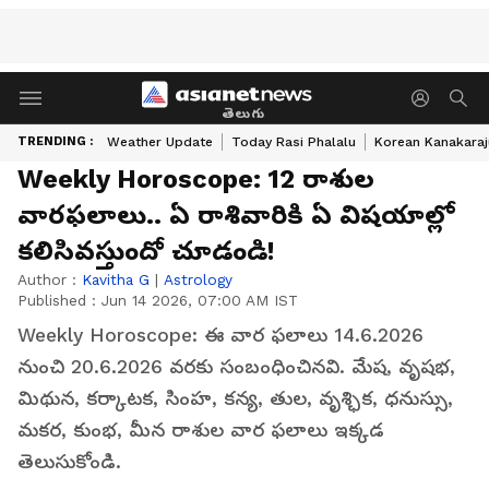
తెలుగు
TRENDING :
Weather Update
Today Rasi Phalalu
Korean Kanakaraj
Weekly Horoscope: 12 రాశుల
వారఫలాలు.. ఏ రాశివారికి ఏ విషయాల్లో
కలిసివస్తుందో చూడండి!
Author :
Kavitha G
|
Astrology
Published :
Jun 14 2026, 07:00 AM IST
Weekly Horoscope: ఈ వార ఫలాలు 14.6.2026
నుంచి 20.6.2026 వరకు సంబంధించినవి. మేష, వృషభ,
మిథున, కర్కాటక, సింహ, కన్య, తుల, వృశ్ఛిక, ధనుస్సు,
మకర, కుంభ, మీన రాశుల వార ఫలాలు ఇక్కడ
తెలుసుకోండి.