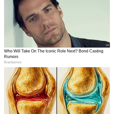
రావచ్చు. మీరు మీ సామర్థ్యాన్ని నిరూపించుకునే అవకాశం
ఉంటుంది. ఆర్థిక విషయాల్లో పెద్ద సమస్యలు లేకపోయినా
ఖర్చులు పెరిగే సూచనలు ఉన్నాయి. కుటుంబంలో చిన్న
చిన్న అభిప్రాయ భేదాలు రావచ్చు. ఆరోగ్యంపై దృష్టి పెట్టడం
మంచిది. ఈ వారం తొందరపాటు నిర్ణయాలు తీసుకోకుండా,
శాంతంగా ఆలోచించి ముందుకు వెళ్తే మంచి ఫలితాలు
వస్తాయి.