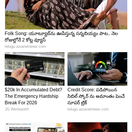
13
Image Credit :
Asianet News
మిథున రాశి ఫలాలు
మిథున రాశివారికి ఈ వారం కమ్యూనికేషన్, కొత్త
అవకాశాల వారం. మీరు మాట్లాడే విధానం వల్ల కొన్ని కొత్త
అవకాశాలు వస్తాయి. ఉద్యోగంలో మీ ఐడియాలు గుర్తింపు
పొందుతాయి. అయితే పనిపై ఫోకస్ అవసరం. ఆర్థికంగా
మిశ్రమ ఫలితాలు ఉన్నాయి. అనవసర ఖర్చులు తగ్గించాలి.
ప్రేమ సంబంధాల్లో స్పష్టత అవసరం. కుటుంబంలో చిన్న
అపార్థాలు రావచ్చు. చిన్నపాటి ఆరోగ్య సమస్యలు
ఉంటాయి. ఈ వారం మీ తెలివితేటలు మీకు పెద్ద బలం