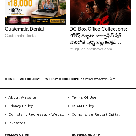
అవుతాయి.
5
13
Image Credit :
Asianet News
HOME
ASTROLOGY
WEEKLY HOROSCOPE: 12 రాశుల వారఫలాలు.. ఏ రాశివారికి ఏ విషయాల్లో కలిసివస్తుందో చూడండి!
కర్కాటక రాశి ఫలాలు
కర్కాటక రాశివారికి ఈ వారం భావోద్వేగాలు ఎక్కువగా
About Website
Terms Of Use
ప్రభావం చూపుతాయి. కుటుంబ విషయాలు ఇబ్బంది
Privacy Policy
CSAM Policy
పెడతాయి. ఉద్యోగంలో కొంత ఒత్తిడి ఉన్నా సమర్థంగా
Complaint Redressal - Website
Compliance Report Digital
ఎదుర్కుంటారు. ఆర్థికంగా పెద్ద ఇబ్బందులు లేకపోయినా
Investors
పొదుపు పై దృష్టి పెట్టాలి. ప్రేమ జీవితంలో కొంత గందరగోళం
ఉండవచ్చు. నిద్రలేమి, మానసిక సమస్యలు బాధిస్తాయి. ఈ
FOLLOW US ON
DOWNLOAD APP