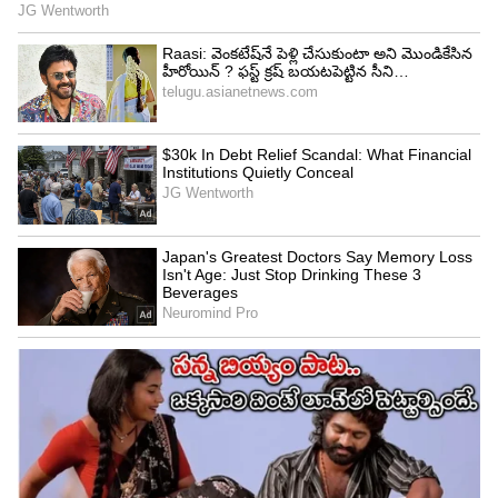
సంతోషకరమైన వాతావరణం ఉంటుంది. ఆరోగ్యపరంగా
ఎలాంటి సమస్యలు ఉండవు. ఈ వారం మీరు తీసుకునే
నిర్ణయాలు భవిష్యత్తుకు పునాది వేస్తాయి.
4