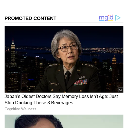
2
13
Image Credit :
Asianet News
మేష రాశి ఫలాలు
ఈ వారం మేష రాశివారికి కొంత ఉత్సాహం, ఒత్తిడి కలిసిన
పరిస్థితులు ఉంటాయి. ఉద్యోగంలో కొత్త బాధ్యతలు