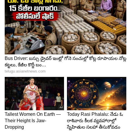
నందు ప్రతిభ తగ్గ గౌరవం లభించును.పలుకుబడి
పెరుగుతుంది. ఈరోజు ఈ రాశి వారు ఓం మహాలక్ష్మి
నమోస్తుతే అని జపించండి శుభ ఫలితాలు పొందండి .
3
13