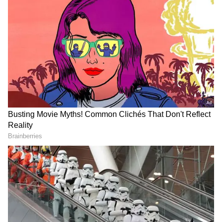
యోగం:- సుకర్మము
కరణం:- తైతుల మ॥1.05 ని॥వరకు గరజి ఉ॥7.28 ని॥
వరకు
అమృత ఘడియలు:- తె.5.51 ని॥ల
దుర్ముహూర్తం:- సా॥ 04:45 ని॥ల సా॥ 05:37 ని॥వరకు
వర్జ్యం:- రాత్రి 8.43 ని॥ల 10.14 ని॥వరకు
రాహుకాలం: సా॥ 04:30 ని॥ల సా॥ 06:00 ని॥వరకు
యమగండం:-మ॥ 12:00 ని॥ల మ॥ 01:30 ని॥వరకు
సూర్యోదయం:- 5.43 ని॥లకు
సూర్యాస్తమయం:- 6.28 ని॥లకు
ఈరోజు తారాబలం వీటిలో (జన్మతార విపత్తార ప్రత్యక్తార
నైధనతార) దోషప్రదమైన తారలుమీ నక్షత్రానికి ఉన్న