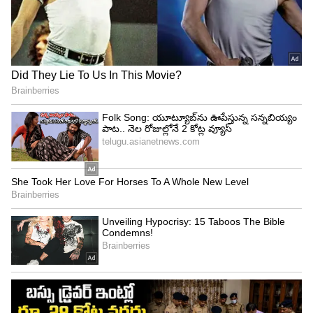
భరణి నక్షత్రం వారికి ఈరోజు (నైదనతార):-పనిలో
ఆటంకములు. వాహన ప్రయాణాలు యందు జాగ్రత్తలు
తీసుకొనవలెను. అనవసరపు ఖర్చులు.
కృత్తిక నక్షత్రం వారికి ఈరోజు (సాధన తార):-ఈరోజునూతన
కార్యక్రమాలకు ప్రారంభించుటకు మంచిది. కుటుంబం నందు
ఆనందకరమైన వాతావరణం.
దిన ఫలం:-కుటుంబమునందు సంతోషకరమైన
వాతావరణం ఉంటుంది. అదృష్టం కలిసొస్తుంది.
కార్యాలయంలో సహోద్యోగుల సహాయం అందుతుంది.చేయు
పనులు లో అలసత్వం వహించవద్దు. శుభవార్తలు
వింటారు.ఆహ్వానాలు అందుతాయి. వ్యవహారం నందు
ఆత్మవిశ్వాసం పెరుగుతుంది.పనుల్లో విజయం సాధిస్తారు.
ఆస్తి లాభం కలుగుతుంది. కుటుంబ సౌఖ్యం లభిస్తుంది.
వివిధరకాల మార్గాల నుంచి ఆదాయం ఉంటుంది. సమాజం