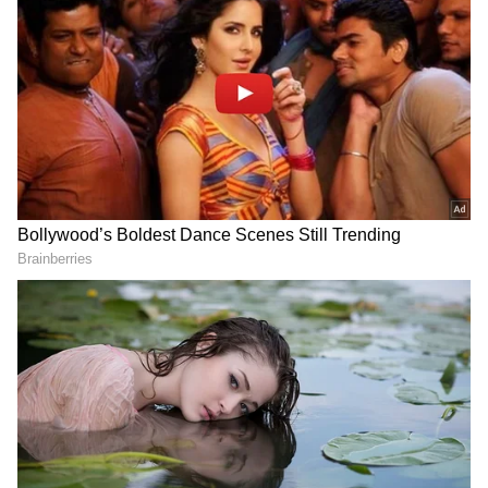
సంఖ్య 1 (ఏదైనా నెలలో 1, 10, 19 , 28 తేదీలలో జన్మించిన
వ్యక్తులు)
చాలా వరకు పనులు సకాలంలో పూర్తవుతాయి. కాబట్టి,
మొదట్లో మీ పనిని వివరించండి. విద్యార్థులు, యువత తమ
చదువులు, వృత్తిపై పూర్తి అవగాహన కలిగి ఉండాలి. ఈ
సమయంలో సానుకూల పరిస్థితులు ఉన్నాయి. మీ మానసిక,
శారీరక శక్తిని కాపాడుకోవడానికి ఒత్తిడి, ఆందోళనకు
దూరంగా ఉండటం చాలా అవసరం. కుటుంబ సభ్యుల
ఆరోగ్యం గురించి కూడా ఆందోళన చెందుతారు. వ్యాపారాన్ని
వేగవంతం చేయడానికి సమయం అనుకూలంగా ఉంటుంది.
ఒక బ్యూరోక్రాట్ తన పనిని చాలా జాగ్రత్తగా చేయాలి,
ఎందుకంటే లోపం సంభవించే అవకాశం ఉంది. భార్యాభర్తల
మధ్య సాన్నిహిత్యం ఉంటుంది. స్నేహితులతో ప్రయాణం
కూడా సరదాగా ఉంటుంది.