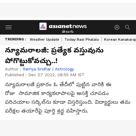
తెలుగు
TRENDING :
Weather Update
Today Rasi Phalalu
Korean Kanakaraj
న్యూమరాలజీ: ప్రత్యేక వస్తువును
పోగొట్టుకోవచ్చు..!
Author :
Ramya Sridhar
|
Astrology
Published :
Dec 07 2022, 08:55 AM IST
న్యూమరాలజీ ప్రకారం ఓ తేదీలో పుట్టిన వారికి ఈ
రోజు సామాజిక కార్యకలాపాలపై ఆసక్తి చూపడం
పరిచయాల సర్కిల్‌ను కూడా విస్తరిస్తుంది. విద్యార్థులు తమ
పరీక్షల తయారీపై పూర్తి శ్రద్ధ వహిస్తారు.