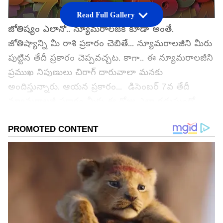
Read Full Gallery
జోతిష్యం ఎలానో.. న్యూమరాలజకీ కూడా అంతే.
జోతిష్యాన్ని మీ రాశి ప్రకారం చెబితే... న్యూమరాలజీని మీరు
పుట్టిన తేదీ ప్రకారం చెప్పవచ్చట. కాగా.. ఈ న్యూమరాలజీని
ప్రముఖ నిపుణులు చిరాగ్ దారువాలా మనకు
అందిస్తున్నారు. ఆయన ప్రకారం... డిసెంబర్ 7వ తేదీ
న్యూమరాలజీ ప్రకారం మీకు ఈ రోజు ఎలా గడుస్తుందో
ఓసారి చూద్దాం
గూగుల్‌లో ఆసక్తికరమైన సమాచారం కోసం ఏసియానెట్ తెలుగు
ను మీ ఫ్రిఫర్డ్ సోర్స్ గా ఎంచుకోండి