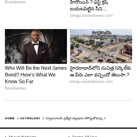
వ్యక్తులు)
ఇంటి సంరక్షణ, క్రమాన్ని కాపాడుకోవడంలో రోజు
గడుపుతుంది. సామాజిక కార్యకలాపాలపై ఆసక్తి చూపడం
పరిచయాల సర్కిల్‌ను కూడా విస్తరిస్తుంది. విద్యార్థులు తమ
పరీక్షల తయారీపై పూర్తి శ్రద్ధ వహిస్తారు. అధిక బిజీ
కారణంగా, మీ స్వంత ముఖ్యమైన పనిలో కొన్ని
అసంపూర్తిగా ఉండవచ్చు. ఇది మీ విశ్వాసం , సామర్థ్యాన్ని
కూడా తగ్గిస్తుంది. ప్రత్యేక సమావేశం ఉంటే, ఈరోజు
వాయిదా వేయండి లేదా చాలా జాగ్రత్తగా చేయండి. ఈ
సమయంలో ప్రస్తుత వ్యాపార కార్యకలాపాలపై మాత్రమే
దృష్టి పెట్టండి. వైవాహిక జీవితం ఆహ్లాదకరంగా ఉంటుంది.
అధిక బిజీ ఆరోగ్యంపై ప్రభావం చూపుతుంది.
HOME
ASTROLOGY
న్యూమరాలజీ: ప్రత్యేక వస్తువును పోగొట్టుకోవచ్చు..!
5
10
About Website
Terms Of Use