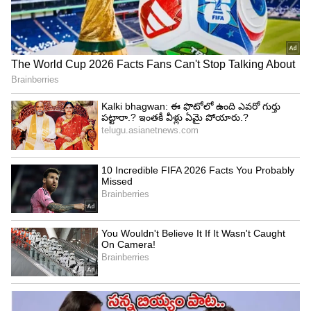
ఎటువంటి కారణం లేకుండా ఇతరుల వ్యవహారాల్లో జోక్యం
చేసుకోకండి; మీ కోపం, మాటలను నియంత్రించండి.
ప్రతికూల పరిస్థితులను సహనంతో మరియు సులభంగా
ఎదుర్కోవడానికి ప్రయత్నించండి. అజాగ్రత్త వల్ల ఏదైనా
లక్ష్యం మీ చేతుల్లోంచి జారిపోతుంది. ఫీల్డ్‌లో మీ
పోటీదారులను ప్రదర్శించే ధోరణిని నివారించండి. జీవిత
భాగస్వామి మీ పనిలో పూర్తి మద్దతు పొందుతారు.
మారుతున్న వాతావరణం వల్ల అలసట, నీరసం వంటివి
కనిపిస్తాయి.