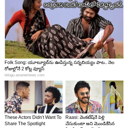
4
10
Daily Numerology
సంఖ్య 3 (ఏదైనా నెలలో 3, 12, 21, 30 తేదీలలో జన్మించిన