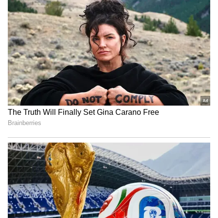
10
Daily Numerology
సంఖ్య 2 (ఏదైనా నెలలో 2, 11, 20 , 29 తేదీలలో జన్మించిన
వ్యక్తులు)
రోజులో కొంత సమయం మీ ఆసక్తికరమైన పనిలో, స్వీయ
ప్రతిబింబంలో గడపండి. ఇది మీకు శారీరకంగా,
మానసికంగా రిఫ్రెష్ , శక్తినిస్తుంది. ఆధ్యాత్మిక ఆనందం
కూడా లభిస్తుంది. మీ సాధారణ పనులను పూర్తి చేయడంలో
కుటుంబ సభ్యుల నుండి కూడా మీకు మద్దతు లభిస్తుంది.