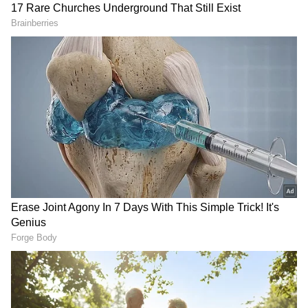
Image Credit :
Cricket Australia
మార్ష్ కప్‌లో మెక్‌గుర్క్ సెంచరీ
ఆస్ట్రేలియాలో జరిగిన మార్ష్ కప్ టోర్నమెంట్‌లో జేక్ ఫ్రేజర్-
మెక్‌గుర్క్ అద్భుతమైన సెంచరీ సాధించాడు. అడిలైడ్‌లో
జరిగిన ఈ మ్యాచ్‌లో సౌత్ ఆస్ట్రేలియా, టాస్మానియా జట్లు
తలపడ్డాయి. ముందుగా బ్యాటింగ్ చేసిన టాస్మానియా 50
ఓవర్లలో 435 పరుగులు చేసింది. ఈ లక్ష్యాన్ని ఛేదించే
క్రమంలో ఇన్నింగ్స్ ప్రారంభించిన సౌత్ ఆస్ట్రేలియాకు
ఓపెనర్‌గా దిగిన జేక్ ఫ్రేజర్-మెక్‌గుర్క్ తుఫాను బ్యాటింగ్
ప్రదర్శన ఇచ్చాడు.