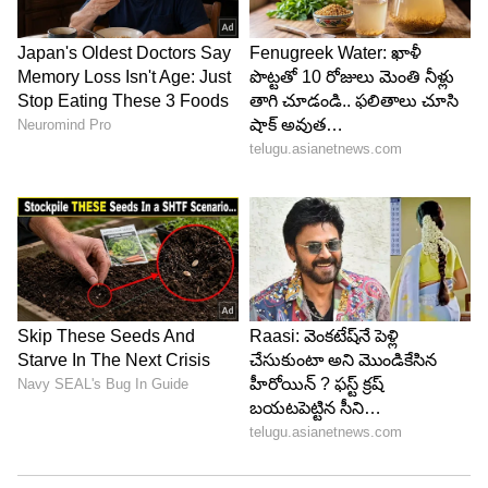
ఫ్రేజర్ మెక్‌గుర్క్.. ఆ తర్వాత ఐపీఎల్‌లో ఢిల్లీ క్యాపిటల్స్
జట్టులో కీలక ఆటగాడిగా మారాడు. ఐపీఎల్ 2025 మెగా
వేలం ముందు కూడా ఢిల్లీ క్యాపిటల్స్ జట్టు మెక్‌గుర్క్‌ను
రిటైన్ చేసుకుంది.