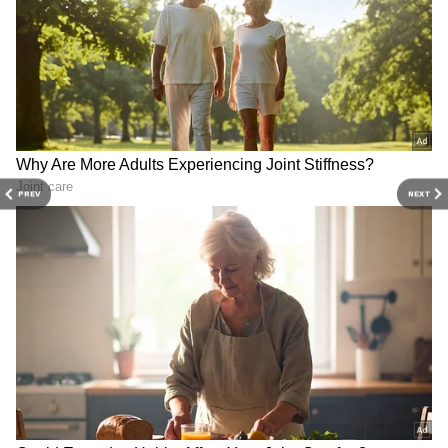
Related Articles
PREV
NEXT
Cricket: ఒకే నెలలో 8 మంది స్టార్ క్రికెటర్ల రిటైర్మెంట్
Top 10 Test Cricket Spinners: టెస్ట్ క్రికెట్‌లో
అత్యధిక వికెట్లు తీసిన టాప్-10 స్పిన్నర్లు ఎవరు?
3
5