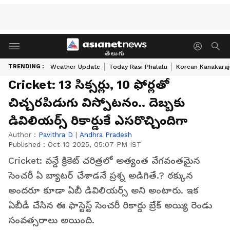
తెలుగు
TRENDING :
Weather Update
Today Rasi Phalalu
Korean Kanakaraj
Cricket: 13 సిక్సర్లు, 10 ఫోర్లతో
చిచ్చరపిడుగు విస్పోటనం.. దెబ్బకు
డివిలియర్స్ రికార్డుకే ఎసరొచ్చిందిగా
Author :
Pavithra D
|
Andhra Pradesh
Published :
Oct 10 2025, 05:07 PM IST
Cricket: వన్డే క్రికెట్ చరిత్రలో అత్యంత వేగవంతమైన
సెంచరీ ఏ బ్యాటర్ చేశాడనే ప్రశ్న అడిగితే.? ఠక్కున
అందరూ కూడా ఏబీ డివిలియర్స్ అని అంటారు. ఇక
ఏబీడీ చేసిన ఈ ఫాస్టెస్ట్ సెంచరీ రికార్డు బ్రేక్ అయ్యి రెండు
సంవత్సరాలు అయింది.