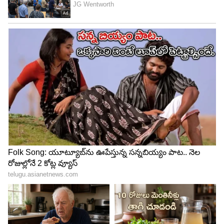
2023లో రికార్డు బద్దలు
ఈ వేగవంతమైన సెంచరీ చేసినప్పటికీ, దక్షిణ ఆస్ట్రేలియా
46.4 ఓవర్లలో 398 పరుగులు చేసి 37 పరుగుల తేడాతో
ఓడిపోయింది. 2023లో బద్దలైన ఈ విస్ఫోటక ప్రపంచ
రికార్డు సెంచరీకి ఇప్పుడు 2 సంవత్సరాలు పూర్తయింది.
5
5
Image Credit :
Cricket Australia Twitter
ఢిల్లీ క్యాపిటల్స్‌లో కీలక ఆటగాడు
ఈ రికార్డుతో అంతర్జాతీయ క్రికెట్‌లోకి అడుగుపెట్టిన జేక్