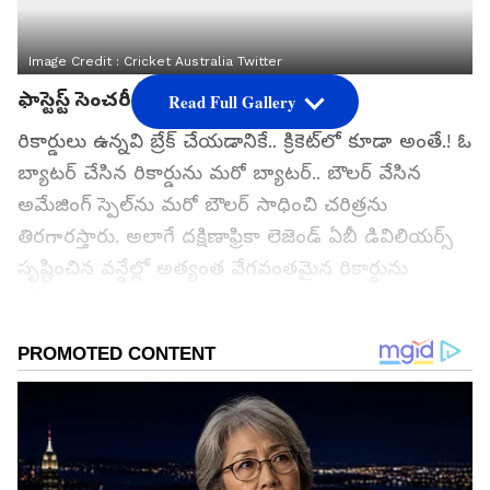
Image Credit :
Cricket Australia Twitter
ఫాస్టెస్ట్ సెంచరీ రికార్డు
Read Full Gallery
రికార్డులు ఉన్నవి బ్రేక్ చేయడానికే.. క్రికెట్‌లో కూడా అంతే.! ఓ
బ్యాటర్ చేసిన రికార్డును మరో బ్యాటర్.. బౌలర్ వేసిన
అమేజింగ్ స్పెల్‌ను మరో బౌలర్ సాధించి చరిత్రను
తిరగారస్తారు. అలాగే దక్షిణాఫ్రికా లెజెండ్ ఏబీ డివిలియర్స్
సృష్టించిన వన్డేల్లో అత్యంత వేగవంతమైన రికార్డును
ఆస్ట్రేలియా చిచ్చరపిడుగు రెండు సంవత్సరాల క్రితం బద్దలు
కొట్టాడు. అంటే 2023లో ఆస్ట్రేలియాకు చెందిన జేక్ ఫ్రేజర్
మెక్‌గుర్క్ ఏబీడీ కొట్టిన 31 బంతుల్లో ఫాస్టెస్ట్ సెంచరీ
రికార్డును చెరిపేశాడు.
గూగుల్‌లో ఆసక్తికరమైన సమాచారం కోసం ఏసియానెట్ తెలుగు
ను మీ ఫ్రిఫర్డ్ సోర్స్ గా ఎంచుకోండి