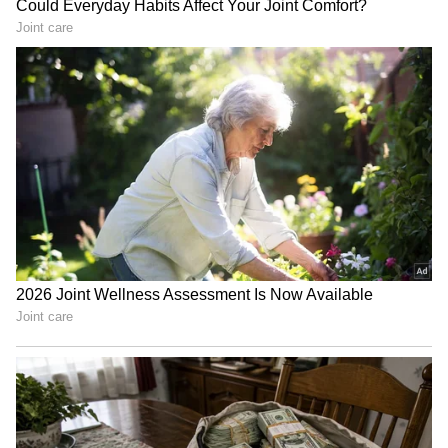
Image Credit :
Cricket Australia Twitter
13 సిక్సర్లు, 10 ఫోర్లతో 125 పరుగులు
మొదటి ఓవర్‌ నుంచి సిక్సర్లు, ఫోర్ల వర్షం కురిపించాడు
మెక్‌గుర్క్. కేవలం 29 బంతుల్లోనే తన సెంచరీని పూర్తి
చేసుకున్నాడు. దీంతో వన్డే క్రికెట్ చరిత్రలో అత్యంత
వేగవంతమైన సెంచరీగా ప్రపంచ రికార్డు సృష్టించాడు.
అలాగే, ఈ మ్యాచ్‌లో కేవలం 38 బంతులు ఎదుర్కొన్న జేక్
ఫ్రేజర్ 13 సిక్సర్లు, 10 ఫోర్లతో 125 పరుగులు చేశాడు.