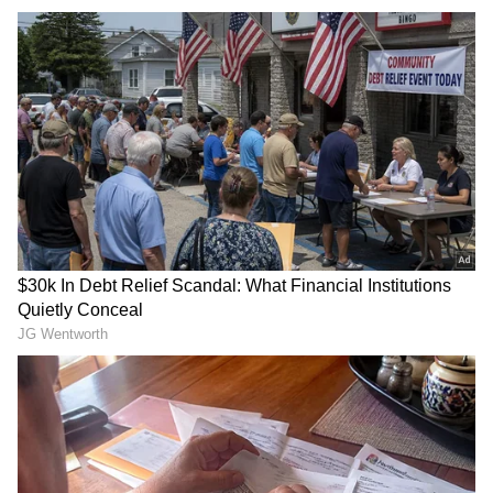
Skill Censes
ఆంధ్ర ప్రదేశ్ ప్రభుత్వం స్కిల్ సెన్సెస్ ప్రక్రియను
ప్రతిష్టాత్మకంగా తీసుకుంది. దేశంలోనే మొదటిసారిగా ఈ
ప్రయోగం చేస్తున్నారు. ఈ క్రమంలో ఈ నైపుణ్య గణనకు
సంబంధించిన విధివిధానాల రూపకల్పనపై చర్చించేందుకు
స్కిల్ డెవలప్ మెంట్ అధికారులతో మంత్రి లోకేష్
సమావేశమయ్యారు. ఇప్పటివరకు ఇందుకోసం జరిగిన
ఏర్పాట్లను మంత్రి సమీక్షించారు.