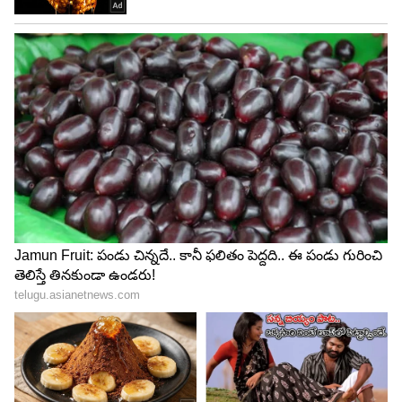
Skill Censes
అయితే మొదట రాష్ట్రంలోని ఓ నియోజకవర్గాన్ని పైలట్
ప్రాజెక్ట్ గా ఎంచుకుని నైపుణ్య గణన చేపట్టనున్నట్లు
తెలిపారు. అనంతరం రాష్ట్రవ్యాప్తంగా పెద్దఎత్తున వివరాల
సేకరణ ప్రక్రియను చేపట్టనున్నట్లు వెల్లడించారు. మరింత
మెరుగైన ఫలితాల కోసం ఆర్టిఫిషియల్ ఇంటిలిజెన్స్ ను
కూడా ఉపయోగించాలని అధికారులకు లోకేష్
సూచించారు.
5
6