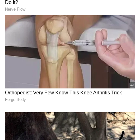
Skill Censes
ఈ సందర్భంగా నారా లోకేష్ మాట్లాడుతూ... స్కిల్ సెన్సెస్
ప్రక్రియ గురించి వివరించారు. నిర్దేశిత సిబ్బంది ఇంటింటికి
వెళ్ళి వివరాలను సేకరించడంతో పాటు ఆన్ లైన్ ద్వారా
ఇతర రాష్ట్రాల్లో, విదేశాల్లో వున్న యువత కూడా వివరాలు
అందించే ఏర్పాటు చేయనున్నట్లు తెలిపారు. ఇలా
రాష్ట్రంలోని ప్రతి ఒక్కరి వివరాలు సేకరించి వారి
నైపుణ్యాభివృద్ధికి చర్యలు తీసుకుంటామని తెలిపారు. ఇలా
యువత ఉద్యోగ, ఉపాధి అవకాశాలను పొందడం ద్వారా
వారి కుటుంబ ఆర్థిక స్థితిగతులు మెరుగుపడతాయని లోకేష్
పేర్కొన్నారు. ఇదే స్కిల్ సెన్సెస్ ముఖ్య ఉద్దేశమని అన్నారు.