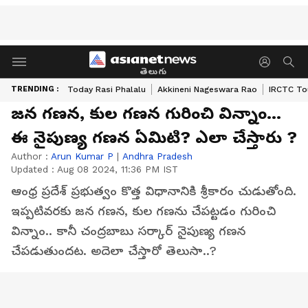
తెలుగు
TRENDING :
Today Rasi Phalalu
Akkineni Nageswara Rao
IRCTC To
జన గణన, కుల గణన గురించి విన్నాం...
ఈ నైపుణ్య గణన ఏమిటి? ఎలా చేస్తారు ?
Author :
Arun Kumar P
|
Andhra Pradesh
Updated :
Aug 08 2024, 11:36 PM IST
ఆంధ్ర ప్రదేశ్ ప్రభుత్వం కొత్త విధానానికి శ్రీకారం చుడుతోంది.
ఇప్పటివరకు జన గణన, కుల గణను చేపట్టడం గురించి
విన్నాం.. కానీ చంద్రబాబు సర్కార్ నైపుణ్య గణన
చేపడుతుందట. అదెలా చేస్తారో తెలుసా..?