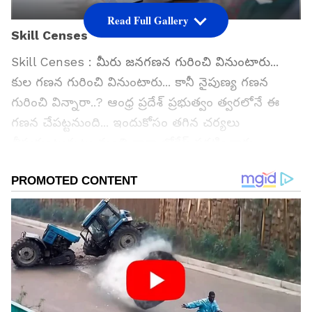
Read Full Gallery
Skill Censes
Skill Censes : మీరు జనగణన గురించి వినుంటారు...
కుల గణన గురించి వినుంటారు... కానీ నైపుణ్య గణన
గురించి విన్నారా..? ఆంధ్ర ప్రదేశ్ ప్రభుత్వం త్వరలోనే ఈ
గణన చేపట్టనుంది... ఇందుకోసం తగిన చర్యలు
తీసుకుంటున్నట్లు మంత్రి నారా లోకేష్ ప్రకటించారు.
రాష్ట్రంలోని యువతకు మెరుగైన ఉద్యోగ, ఉపాధి
అవకాశాలు కల్పించడమే లక్ష్యంగా ఈ గణన
చేపడుతున్నట్లు లోకేష్ తెలిపారు.
గూగుల్‌లో ఆసక్తికరమైన సమాచారం కోసం ఏసియానెట్ తెలుగు
ను మీ ఫ్రిఫర్డ్ సోర్స్ గా ఎంచుకోండి