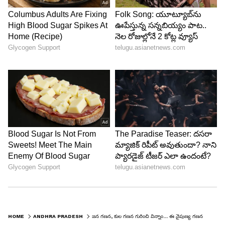
Skill Censes
స్కిల్ సెన్సెస్ లో భాగంగా యువతకు ఏ రంగంలో నైపుణ్యం
వుందో గుర్తిస్తామని లోకేష్ తెలిపారు. అనంతరం స్కిల్
డెవలప్ మెంట్ లో భాగంగా ప్రఖ్యాత సంస్థలతో శిక్షణతో
పాటు సర్టిఫికేట్ కూడా అందిస్తామన్నారు. ఇలా
ఆయారంగాల్లో యువతకు ఉపాధి అందేలా చూస్తామన్నారు.
రాష్ట్రంలోని పరిశ్రమలతోపాటు naukri.com, LinkedIn
వంటి పోర్టల్స్ ద్వారా మెరుగైన అవకాశాలను పొందే
అవకాశాలు వుంటాయన్నారు.
HOME
ANDHRA PRADESH
జన గణన, కుల గణన గురించి విన్నాం... ఈ నైపుణ్య గణన ఏమిటి? ఎలా చేస్తారు ?