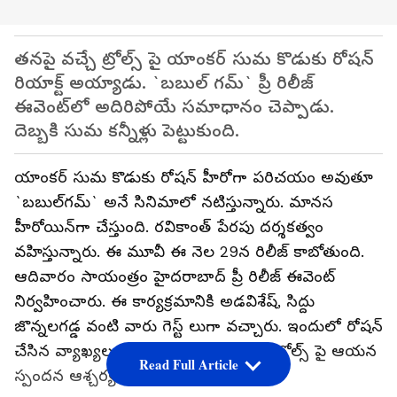
తనపై వచ్చే ట్రోల్స్ పై యాంకర్‌ సుమ కొడుకు రోషన్‌
రియాక్ట్ అయ్యాడు. `బబుల్‌ గమ్‌` ప్రీ రిలీజ్‌
ఈవెంట్‌లో అదిరిపోయే సమాధానం చెప్పాడు.
దెబ్బకి సుమ కన్నీళ్లు పెట్టుకుంది.
యాంకర్‌ సుమ కొడుకు రోషన్‌ హీరోగా పరిచయం అవుతూ
`బబుల్‌గమ్‌` అనే సినిమాలో నటిస్తున్నారు. మానస
హీరోయిన్‌గా చేస్తుంది. రవికాంత్‌ పేరపు దర్శకత్వం
వహిస్తున్నారు. ఈ మూవీ ఈ నెల 29న రిలీజ్‌ కాబోతుంది.
ఆదివారం సాయంత్రం హైదరాబాద్‌ ప్రీ రిలీజ్‌ ఈవెంట్‌
నిర్వహించారు. ఈ కార్యక్రమానికి అడవిశేష్‌, సిద్దు
జొన్నలగడ్డ వంటి వారు గెస్ట్ లుగా వచ్చారు. ఇందులో రోషన్‌
చేసిన వ్యాఖ్యలు సంచలనంగా మారాయి. ట్రోల్స్ పై ఆయన
Read Full Article
స్పందన ఆశ్చర్యపరిచింది.