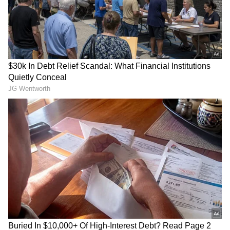
Viswanath & Sons Trailer
Vijay Sangeetha: విజయ్-
Review: కొడుకుని చూసుకోమంటే
సంగీత లవ్ స్టోరీ టూ డివోర్స్
ఐ లవ్యూ చెప్పింది.. విశ్వనాథ్‌
డ్రామా.. అసలు ఏం జరిగింది?
అండ్‌ సన్స్ ట్రైలర్‌ ఎలా ఉందంటే
LATEST VIDEOS
తెలుగు రాష్ట్రాల్లో మళ్లీ మొదలైన భారీ
వర్షాలు | AP & Telangana Rain Alert
Today
డాలర్లు వస్తాయి కానీ... అమెరికాలో అందరి
బతుకూ ఇదే! | US vs India Minimum
Wage | Asianet News Telugu