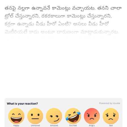
తనపై నల్లగా ఉన్నావనే కామెంట్లు వచ్చాయట. తనని చాలా
ట్రోల్‌ చేస్తున్నారని, రకరకాలుగా కామెంట్లు చేస్తున్నారని,
కర్రగా ఉన్నాడు వీడు హీరో ఏంటి? అసలు వీడు హీరో
మెటీరియలే కాదు అంటూ దారుణంగా మాట్లాడుకున్నారట.
తాను స్వయంగా తన వెనకాల మాట్లాడుకోవడం విన్నాడట.
అంతేకాదు సోషల్‌ మీడియాలో చూశానని, ఆర్టికల్స్
LATEST VIDEOS
చదివానని వెల్లడించారు. ఈ సందర్భంగా అదిరిపోయే
కౌంటర్లు ఇచ్చాడు.
కర్రగా ఉన్నానా?, తెల్లగా ఉన్నానా అనేది మ్యాటర్‌ కాదని
ఇక్కడ టాలెంట్‌ ముఖ్యం అని చెప్పాడు రోషన్‌. ఆయన
మాట్లాడుతూ, నేను చాలా సార్లు విన్నాను, నా వెనకాల
మాట్లాడటం చూశాను, చాలా చదివాను. అరే వీడు హీరో,
వీడేంటి మస్త్ కర్రగా ఉన్నాడు వీడు హీరో ఏంటి? హీరో
మొఖం కాదు, బొక్క వేస్ట్ హీరో మెటీరియల్‌ కాదు అన్నారు.