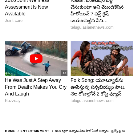
HOME
ENTERTAINMENT
ఇంత కర్రెగా ఉన్నాడు వీడు హీరో ఏంటి అన్నారు.. ట్రోల్స్ పై సుమ కొడుకు రోషన్‌ సంచలన వ్యాఖ్యలు.. యాంకర్‌ ఎమోషనల్‌