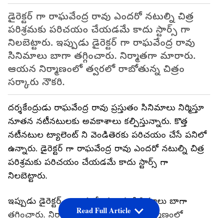
డైరెక్టర్ గా రాఘవేంద్ర రావు ఎందరో నటుల్ని చిత్ర
పరిశ్రమకు పరిచయం చేయడమే కాదు స్టార్స్ గా
నిలబెట్టారు. ఇప్పుడు డైరెక్టర్ గా రాఘవేంద్ర రావు
సినిమాలు బాగా తగ్గించారు. నిర్మాతగా మారారు.
ఆయన నిర్మాణంలో త్వరలో రాబోతున్న చిత్రం
సర్కారు నౌకరి.
దర్శకేంద్రుడు రాఘవేంద్ర రావు ప్రస్తుతం సినిమాలు నిర్మిస్తూ
నూతన నటీనటులకు అవకాశాలు కల్పిస్తున్నారు. కొత్త
నటీనటుల ట్యాలెంట్ ని వెండితెరకు పరిచయం చేసే పనిలో
ఉన్నారు. డైరెక్టర్ గా రాఘవేంద్ర రావు ఎందరో నటుల్ని చిత్ర
పరిశ్రమకు పరిచయం చేయడమే కాదు స్టార్స్ గా
నిలబెట్టారు.
ఇప్పుడు డైరెక్టర్ గా రాఘవేంద్ర రావు సినిమాలు బాగా
Read Full Article
తగ్గించారు. నిర్మాతగా మారారు. ఆయన నిర్మాణంలో