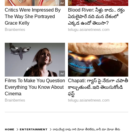
HOME
ENTERTAINMENT
రాఘవేంద్ర రావు గారి మోజు తీరలేదు, కానీ మా మోజు తీరుస్తున్నారు.. నటి భావన కామెంట్స్ కి నరాలు కట్..