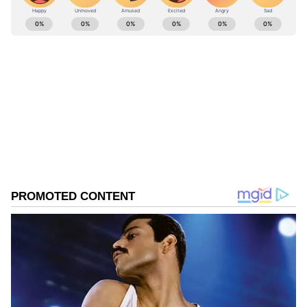
ABOUT THE AUTHOR
Sreeharsha Gopagani
SG
Published :
Aug 06 2023, 10:52 AM IST
Follow Us