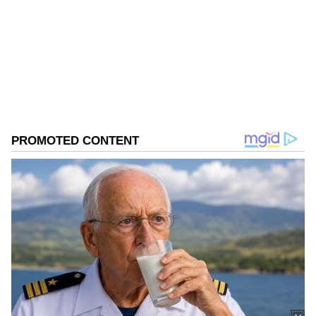
వందల రివ్యూలు, విశ్లేషణాత్మక ఆర్టికల్స్ రాశారు. ఈయన ప్రముఖ
సినీ విమర్శకుడు కూడా.
Follow Us