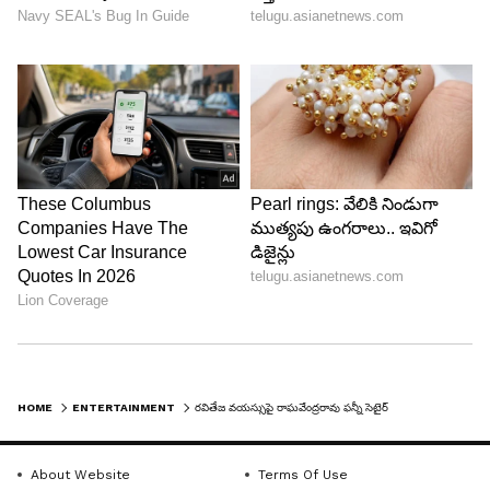
HOME
ENTERTAINMENT
రవితేజ వయస్సుపై రాఘవేంద్రరావు ఫన్నీ సెటైర్
About Website
Terms Of Use