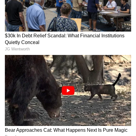
రివ్యూ, లోకేష్‌ కనగరాజ్‌ హీరోగా
బయటపెట్టిన సీనియర్ రచయిత..
నటించిన మూవీ ఎలా ఉందంటే?
రాంచరణ్ హీరో కాకపోయి ఉంటే
ఏం జరిగేది ?
LATEST VIDEOS
Gold Rate Today: మూడో రోజూ షాక్..
రాకెట్ లా దూసుకెళ్తున్న బంగారం ధరలు |
Asianet News Telugu
తెలుగు రాష్ట్రాల్లో మళ్లీ మొదలైన భారీ
వర్షాలు | AP & Telangana Rain Alert
Today