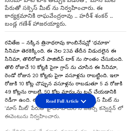
సినిమా హిట్ టాక్ తెచ్చుకోవడంతో, 'మాస్ మీట్'
పేరుతో సక్సెస్ మీట్ ను నిర్వహించారు. ఈ
కార్యక్రమానికి రాఘవేంద్రరావు .. హరీశ్ శంకర్ ..
బండ్ల గణేశ్ హాజరయ్యారు.
రవితేజ – నక్కిన త్రినాథరావు కాంబినేషన్లో ‘ధమాకా’
సినిమా తెరకెక్కింది. ఈ నెల 23వ తేదీన విడుదలైన ఈ
సినిమా, తొలిరోజునే పాజిటివ్‌ టాక్ ను సొంతం చేసుకుంది.
తొలి రోజునే 10 కోట్లకి పైగా గ్రాస్ ను చూసిన ఈ సినిమా,
రెండో రోజున 20 కోట్లకు పైగా వసూళ్లను రాబట్టింది. ఇలా
రోజుకి 10 కోట్ల చొప్పున వసూళ్లను రాబడుతూ 5 వ రోజుకి
49 కోట్లను రాబట్టి, 50 కోట్ల మార్కును టచ్ చేయడానికి
రెడీగా ఉంది. ఈ నేపథ్యంలో ఈ సినిమా సక్సెస్ మీట్ ను
Read Full Article
'మాస్ మీట్' పేరుతో హైదరాబాదులోని జేఆర్సీ కన్వెన్షన్ లో
ఈవెంటును నిర్వహించారు.