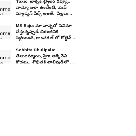
Toxic: టాక్సిక్ ట్రైలర్ రివ్యూ..
వామ్మో ఇలా ఉందేంటి, యష్
మ్యాడ్నెస్ పీక్స్ అంతే.. పిల్లలు
అస్సలు చూడకూడదు
MS Raju: మా నాన్నతో సినిమా
చేస్తున్నప్పుడే చిరంజీవికి
పెళ్లయింది, రాంచరణ్ తో గోల్డెన్
ఛాన్స్ మిస్ చేసుకున్నా
Sobhita Dhulipala:
తెలుగమ్మాయి, పైగా అక్కినేని
కోడలు.. శోభితకి టాలీవుడ్‌లో నో
ఆఫర్స్, ఏం జరుగుతోంది ?