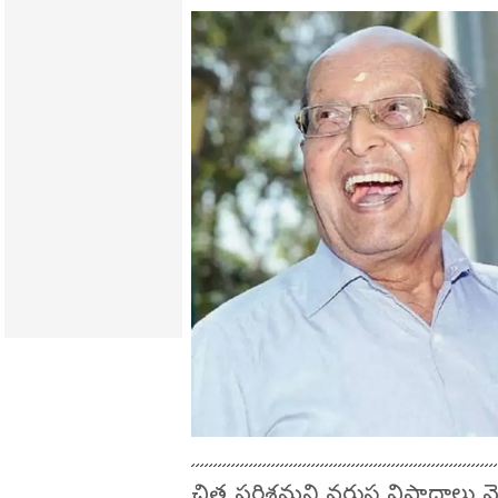
చిత్ర పరిశ్రమని వరుస విషాదాలు