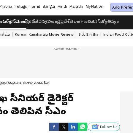
Prabha
Telugu
Tamil
Bangla
Hindi
Marathi
MyNation
Add Prefer
ంటర్‌టైన్‌మెంట్
క్రికెట్
జీవనశైలి
ఆంధ్రప్రదేశ్
తెలంగాణ
బిజినెస్
జ్యోతిష్యం
halalu
Korean Kanakaraju Movie Review
Silk Smitha
Indian Food Cult
ైరెక్టర్ కన్నుమూత, సంతాపం తెలిపిన సీఎం
 సీనియర్ డైరెక్టర్
 తెలిపిన సీఎం
Follow Us