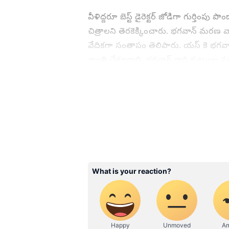
వీళిద్దరూ బెస్ట్ డైరెక్టర్ జోడిగా గుర్తిం
చిత్రాలని తెరకెక్కించారు. భగవాన్ మరణ వా
వేదికగా సంతాపం తెలిపారు. యస్ కె భగవా
శాంతి చేకూరాలి. భగవాన్ గారి కుటుంబ సభ
చేశారు.
ABOUT THE AUTHOR
SG
Sreeharsha Gopagani