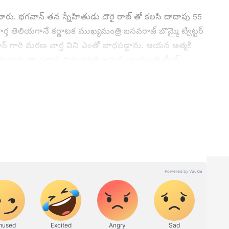
పు పొందారు. భగవాన్ తన స్నేహితుడు దొరై రాజ్ తో కలసి దాదాపు 55
ర్త తెలియగానే కర్ణాటక ముఖ్యమంత్రి బసవరాజ్ బొమ్మై ట్విట్టర్
న్ గారి మరణ వార్త విని ఎంతో బాధపడ్డాను. ఆయన ఆత్మకి
్యులకు నా ప్రగాఢ సానుభూతి అని ముఖ్యమంత్రి ట్వీట్