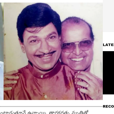
LATE
RECO
 వెంటాడుతూనే ఉన్నాయి. తారకరత్న మృతితో