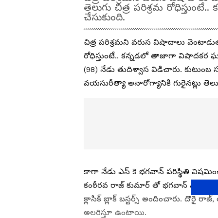
తెలుగు చిత్ర పరిశ్రమ రోధిస్తుం
చేసుకుంది.
చిత్ర పరిశ్రమని వరుస విషాదాలు వెంటాడు
రోధిస్తుంటే.. కన్నడలో తాజాగా విషాదకర 
(98) నేడు తుదిశ్వాస విడిచారు. కుటుంబ
వయసురీత్యా అనారోగ్యానికి గురైనట్లు తెలుస
కాగా నేడు ఎస్ కె భగవాన్ పరిస్థితి విష
కంఠీరవ రాజ్ కుమార్ తో భగవాన్ ఎక్కువ చిత్
క్లాసిక్ బ్లాక్ బస్టర్స్ అందించారు. దొరై రాజ
అలరిస్తూ ఉంటాయి.