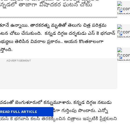
టే.. కన్నడలో తాజాగా విషాదకర ఘటన చోటు
తూనే ఉన్నాయి. తారకరత్న మృతితో తెలుగు చిత్ర పరిశ్రమ
ఘటన చోటు చేసుకుంది. కన్నడ దిగ్గజ దర్శకుడు ఎస్ కె భగవాన్
 సభ్యులు తెలిపిన వివరాల ప్రకారం.. ఆయన కొంతకాలంగా
్తోంది.
మించడంతో బెంగుళూరులో కన్నుమూశారు. కన్నడ దిగ్గజ నటుడు
రాలు తెరకెక్కించిన దర్శకుడిగా గుర్తింపు పొందారు. ఎన్నో
READ FULL ARTICLE
్, యస్ కె భగవాన్ కలసి తెరకెక్కించిన చిత్రాలు ఇప్పటికి ప్రేక్షకులని