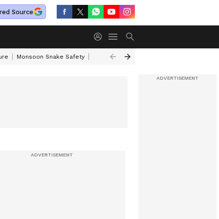
red Source
ure
Monsoon Snake Safety
Akkineni Nageswara Rao
IRCTC Tour Pac