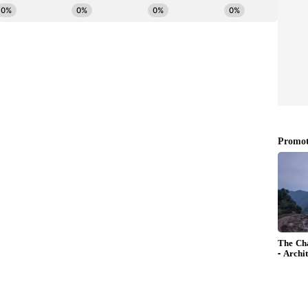
ననాటి నుంచే సినిమాలపై ఆసక్తితో భగవాన్ చిత్ర పరిశ్రమలోకి
యాణం మొదలు పెట్టిన భగవాన్ ఆ తర్వాత తిరుగులేని దర్శకుడిగా
యలు దారి లాంటి ఎన్నో సూపర్ హిట్ చిత్రాలని భగవాన్