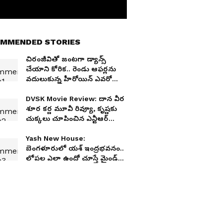
MMENDED STORIES
చిరంజీవితో జంటగా డ్యాన్స్
చేయాని కోరిక.. రెండు ఆఫర్లను
వదులుకున్న హీరోయిన్ ఎవరో
తెలుసా?
DVSK Movie Review: దాన వీర
శూర కర్ణ మూవీ రివ్యూ, కృష్ణకు
చుక్కలు చూపించిన ఎన్టీఆర్
సినిమా
Yash New House:
బెంగళూరులో యశ్ ఇంద్రభవనం..
లోపల ఎలా ఉందో చూస్తే మైండ్
బ్లాక్ అవ్వాల్సిందే!