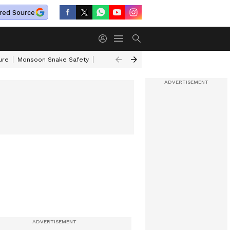
red Source
ure
Monsoon Snake Safety
Akkineni Nageswara Rao
IRCTC Tour Pac