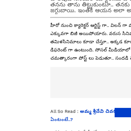
తనను తాను తిట్టుకుంటూ.. తనకు సి
జగ్గుబాయి. ఇంతకీ ఆయన అలా అన
హీరో నుంచి క్యారెక్టర్ ఆర్టిస్ట్ గా.. వి
ఎక్కువగా బిజీ అయిపోయారు. వరుస సినిమ
తమిళసినిమాలు కూడా చేస్తూ.. అక్కడ 
డిఫరెంట్ గా ఉంటుంది. సోసల్ మీడియాలో 
చమత్కారంగా పోస్ట్ లు పెడుతూ.. సందడి చ
All So Read :
అమ్మ శ్రీదేవి చివరి కోరి
ఏంటంటే..?