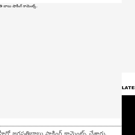
LATE
 హీరో జగపతిబాబు షాకింగ్ కామెంట్స్ చేశారు.