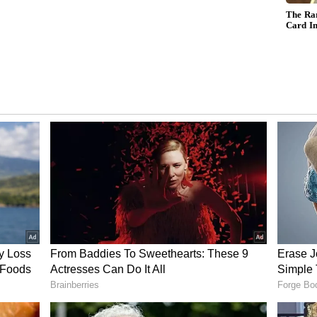
ులు ప‌డ‌ను.. కానీ మీరు చెబితే ప‌డ‌తాను అంటూ ఈ పోస్ట్ కింద
బు క్యాసినోలో పోక‌ర్ గేమ్ ఆడిన‌ట్లు తెలుస్తుంది. అందుకే
అయితే ఈ పోస్ట్ కు తగ్గట్టే.. రకరకాలుగా స్పందిస్తున్నారు
డుతున్నారు.
ది స‌లార్‌తో పాటు రుద్రంగి సినిమాతో ప్రేక్ష‌కుల ముందుకు
లు మంచి సక్సెస్ ను సాధించాయి. ఇక వరుసగా జగ్గుబాయికి
 ఆయన సలార్ 2 సినిమాలో నటిస్తున్నారు. ఈ సినిమాతో పాటు
నాయి. అటు తమిళంలో కూడా జగపతిబాబు బిజీ అయ్యారు.