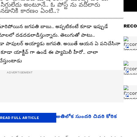
గ్గులేదు అంటూనే.. ఓ పోస్ట్ ను వదిలారు
డానికి కారణం ఏంటి..?
RECO
లన్ గా మారిపోయిన జగపతి బాబు.. అప్పటికంటే కూడా ఇప్పుడే
ాలలో దడదడలాడిస్తున్నారు. తెలుగుతో పాటు..
కూడా పాపులర్ అయ్యాడు జగపతి. అయితే ఆయన ఏ పనిచేసినా
కూడా యాక్టీవ్ గా ఉండే ఈ ప్యామిలీ హీరో.. చాలా
ేస్తుంటాడు
క తీర్చుతున్న జాన్వీ కపూర్.. అతిలోక సుందరి చివరి కోరిక
READ FULL ARTICLE