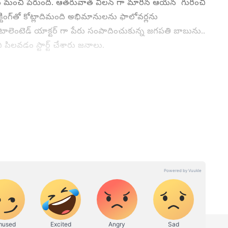
కు మంచి పేరుంది. ఆతరువాత విలన్ గా మారిన ఆయన గురించి
్టింగ్‌తో కోట్లాదిమంది అభిమానులను ఫాలోవర్లను
ాలెంటెడ్‌ యాక్టర్‌ గా పేరు సంపాదించుకున్న జగపతి బాబును..
పిలవడం స్టార్ట్ చేశారు జనాలు.
1 నుంచి ఏసియా నెట్ తెలుగులో సినిమా జర్నలిస్టుగా ఉన్నరు. ఓటీటీ,
 కథనాలు రాయడంలో మంచి పట్టు ఉంది.