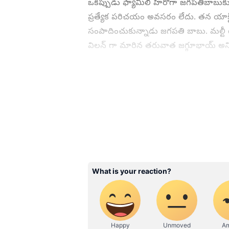
ఒకప్పుడు ఫ్యామిలీ హీరోగా జగపతిబాబు
ప్ర‌త్యేక ప‌రిచ‌యం అవ‌సరం లేదు. తన యాక
సంపాదించుకున్నాడు జగపతి బాబు. మల్టీ ట
విలన్ గా మారిన తరువాత జగ్గూభాయ్‌ అని 
ABOUT THE AUTHOR
Mahesh Jujjuri
MJ
మహేశ్ జుజ్జూరి 13 ఏళ్ళకు పైగా తెలుగు జర్నలిస్టుగా పని చేస్తున్నారు. ఈయన గతంలో 10 టీవీలో సినిమా,
ఫీచర్స్ జర్నలిస్టుగా పని చేశారు. 202
టీవీ, బిగ్ బాస్, లైఫ్ స్టైల్ ఇతర సెలబ్రిటీలకు సంబందించిన విశేషాలను, ఫీచర్లను రాయడం ఈయన ప్రత్యేకత.
క్వాలిటీ కంటెంట్‌ తో విశ్లేషణాత్మక