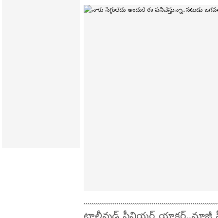
టాలీవుడ్ సీనియర్‌ యాక్టర్..మాజీ