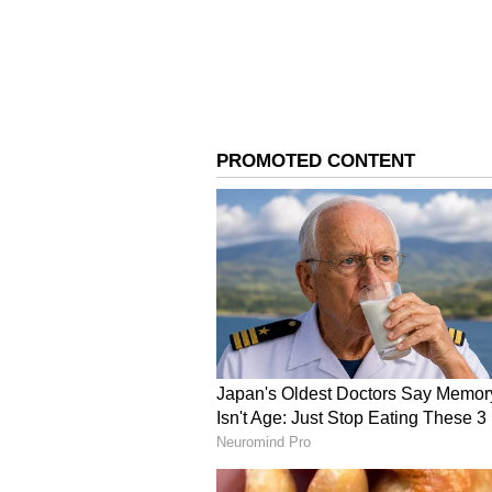
ఈ పోస్ట్‌కు.. నాకు సిగ్గు శ‌రం లేద‌ని దిగ
రాసుకోచ్చాడు. ఈ ఫొటో చూస్తుంటే జగపతి బా
ఇలా డిఫరెంట్ కామెంట్ తో పోస్ట్ పెట్టాడు. 
నెటిజన్లు. ఎవరికితోచిన కామెంట్ వారు పె
ఇక ఆయన సినిమాల విషయానికి వస్తే.. గ‌తేడా
వ‌చ్చాడు జగపతిబాబు.. ఈ రెండు సినిమా
అవకాశాలు కూడా వస్తున్నాయి. ప్రస్తుతం
మరికొన్నిప్రాజెక్ట్స్ పెడ్డింగ్ లో ఉన్