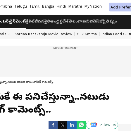
Prabha
Telugu
Tamil
Bangla
Hindi
Marathi
MyNation
Add Prefer
ంటర్‌టైన్‌మెంట్
క్రికెట్
జీవనశైలి
ఆంధ్రప్రదేశ్
తెలంగాణ
బిజినెస్
జ్యోతిష్యం
halalu
Korean Kanakaraju Movie Review
Silk Smitha
Indian Food Cult
స్తున్నా..నటుడు జగపతి బాబు షాకింగ్ కామెంట్స్..
ుకే ఈ పనిచేస్తున్నా..నటుడు
 కామెంట్స్..
Follow Us