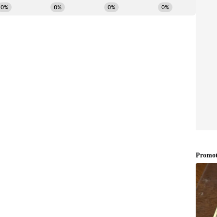
న్నా పూరీ జగన్నాథ్.. లావణ్య గురించి ఆ నిజం
ా ఉండే జగపతి బాబు.. ఎప్పుడూ ఏదో ఒక పోస్ట్‌తో అందరినీ
ో కాస్త వెరైటీ స్టఫ్ కూడా ఉండేలా చూసుకుంటాడు స్టార్
రోసారి వార్త‌ల్లో నిలిచాడు.తాజాగా ఓ క్యాసినోకి వెళ్లిన
 మీడియాలో పంచుకున్నాడు. దానికి ఆయన ఇచ్చిన క్యాప్షన్
ాడు.. సూపర్ స్టార్ పై అలిగిన రాజమౌళి..? ఎన్నిసార్లు