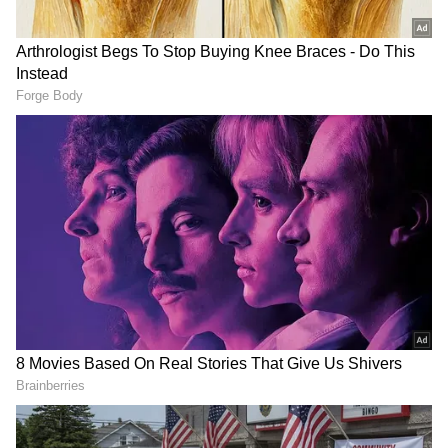
DOWNLOAD APP
రవితేజ ఈ చిత్రంలో డిప్యూటీ కలెక్టర్ గా మాఫియా బెండు
తీసేందుకు రెడీ అవుతున్నాడు. ఇక కళ్యాణ్ రామ్
RECOMMENDED STORIES
బింబిసారుడిగా తన పరాక్రమం చూపించబోతున్నాడు.
కళ్యాణ్ రామ్ తన కెరీర్ లో తొలిసారి ప్రయత్నిస్తున్న జోనర్