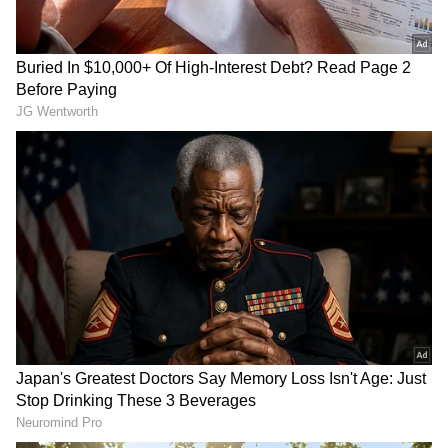
చేస్తున్నప్పుడే చిరంజీవికి
తెలుగమ్మాయి, పైగా అక్కినేని
పెళ్లయింది, రాంచరణ్ తో గోల్డెన్
కోడలు.. శోభితకి టాలీవుడ్‌లో నో
ఛాన్స్ మిస్ చేసుకున్నా
ఆఫర్స్, ఏం జరుగుతోంది ?
LATEST VIDEOS
చీరను నేసిన సీఎం చంద్రబాబు | CM
Chandrababu Chirala tour | Asianet
Telugu
బంగాళాఖాతంలో అల్పపీడనం...ఇక ఏపీలో
దంచుడే | Asianet News Telugu