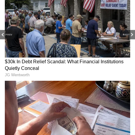
ఇది. మరి ఎలాంటి ఫలితాన్ని ఇస్తుందో చూడాలి.
PREV
NEXT
Agadha: డర్టీ హరి తర్వాత
Toxic: టాక్సిక్ ట్రైలర్ రివ్యూ..
అందుకే గ్యాప్, అగధ బాక్సాఫీస్
వామ్మో ఇలా ఉందేంటి, యష్
హిట్ గ్యారెంటీ.. హీరో శ్రవణ్
మ్యాడ్నెస్ పీక్స్ అంతే.. పిల్లలు
కామెంట్స్
అస్సలు చూడకూడదు
MS Raju: మా నాన్నతో సినిమా
Sobhita Dhulipala: