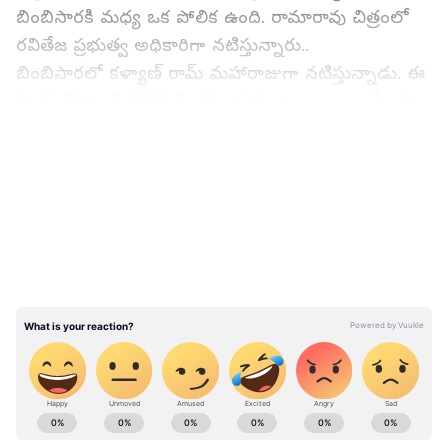
బింబిసారకి మధ్య ఒక పోలిక ఉంది. రామారావు చిత్రంలో
రవితేజ ప్రభుత్వ అధికారిగా నటిస్తున్నారు..
బింబిసారలో కళ్యాణ్ రామ్ మహారాజుగా నటిస్తున్నాడు. ఈ
రెండు చిత్రాలకి పోలిక ఏంటి అనుకుంటున్నారా.. ఐతే ఇది
తెలుసుకోవాల్సిందే.
LATEST VIDEOS
రామారావు ఆన్ డ్యూటీ చిత్ర రన్ టైం 146 నిమిషాలు. ఈ
చిత్రానికి ఏమాత్రం సంబంధం లేని బింబిసార రన్ కూడా
146 నిమిషాలే. వారం గ్యాప్ లో విడుదలవుతున్న ఈ రెండు
చిత్రాల రన్ టైం భలే కుదరడంతో సోషల్ మీడియాలో
కామెంట్స్ వినిపిస్తున్నాయి. రవితేజ, కళ్యాణ్ రామ్ ఇద్దరూ
కుమ్మక్కయ్యారా అంటూ నెటిజన్లు ఫన్నీగా కామెంట్స్
చేస్తున్నారు.
ABOUT THE AUTHOR
Sreeharsha Gopagani