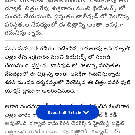
మాస్ మహారాజ్ రవితేజ నటించిన 'రామారావు ఆన్
డ్యూటీ' చిత్రం రేపు శుక్రవారం నుంచి థియేటర్స్ లో
సందడి చేయనుంది. ప్రస్తుతం టాలీవుడ్ లో నెలకొన్న
పరిస్థితుల నేపథ్యంలో ఈ చిత్రాన్ని అంతా ఆసక్తిగా
గమనిస్తున్నారు.
మాస్ మహారాజ్ రవితేజ నటించిన 'రామారావు ఆన్ డ్యూటీ'
చిత్రం రేపు శుక్రవారం నుంచి థియేటర్స్ లో సందడి
చేయనుంది. ప్రస్తుతం టాలీవుడ్ లో నెలకొన్న పరిస్థితుల
నేపథ్యంలో ఈ చిత్రాన్ని అంతా ఆసక్తిగా గమనిస్తున్నారు.
శరత్ మండవ దర్శకత్వంలో తెరకెక్కిన ఈ చిత్రం పవర్ ఫుల్
యాక్షన్ డ్రామాగా అలరించనుంది.
అలాగే నందమూరి హీరో కళ్యాణ్ రామ్ నటించిన బింబిసార
Read Full Article
చిత్రం వారం గ్యాప్ లో ఆగష్టు 5న గ్రాండ్ రిలీజ్ కి రెడీ
అవుతోంది. కళ్యాణ్ రామ్ కెరీర్ తెరకెక్కిన హైయెస్ట్ బడ్జెట్
చిత్రం ఇది. రవితేజ రామారావు చిత్రానికి.. కళ్యాణ్ రామ్