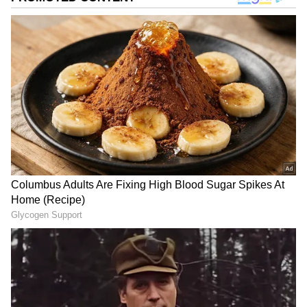
రాహుల్, కాల భైరవ, రాజమౌళికి స్పెషల్ థ్యాంక్స్ చెప్పారు.
ఆస్కార్ విన్నింగ్ తర్వాత ఫస్ట్ ఆ న్యూస్ ను తన భార్యతోనే
షేర్ చేసుకున్నానని తెలిపారు.. ఈ క్రమంలో ఎన్టీఆర్ స్పీచ్ పై
అంతా ఆసక్తిగా ఎదురుచూస్తున్నారు.
DOWNLOAD APP