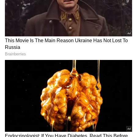
RECOMMENDED STORIES
The Paradise Teaser: దసరా
OG-Varun Tej: ఓజీతో కొరియన్‌
మ్యాజిక్ రిపీట్ అవుతుందా? నాని
కనకరాజు పోలికపై వరుణ్‌ తేజ్‌