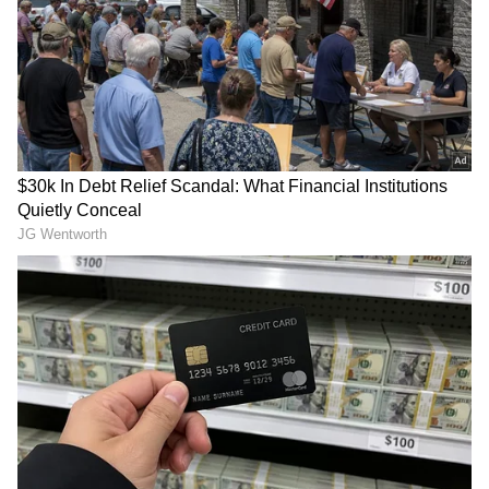
డ్రగ్స్ రహిత సమాజం కోసం మోదీ మాస్టర్
ఢిల్లీలో ల్యాండ్ అయిన చరణ్ ఎయిర్ పోర్టులో మీడియాతో
ప్లాన్ | Nasha Mukt Yuva for Viksit
మాట్లాడుతూ.. ప్రజల పాట గెలిచిందన్నారు. 'నాటు నాటు'
Bharat Explained
విజయానికి ప్రజల ప్రేమే కారణమన్నారు. ఇది అభిమానుల
పాట. ఇది ప్రజల పాట. విభిన్న సంస్కృతులు, దేశాలకు
చెందిన వారు దీనిని సొంతం చేసుకున్నారన్నారు. ఈ
పాటను ఆస్కార్‌కు తీసుకెళ్లింది వారేనని నేను బలంగా
నమ్ముతున్నానని తెలిపారు. అలాగే కీరవాణి, చంద్రబోస్‌,
రాజమౌళికి, ఆడియెన్స్ కు స్పెషల్ థ్యాంక్స్ చెప్పారు.
ప్రతిష్టాత్మకమైన ‘ఆస్కార్’ అవార్డు ఇండియా సొంతమైన
సందర్భంగా భారతీయులు గర్విస్తున్నారు. ఒరిజినల్ సాంగ్
విభాగంలో సెన్సేషనల్ సాంగ్ ‘నాటు నాటు’ అవార్డును
గెలుచుకోవడం ఇండియన్ సినిమా స్థాయిని మరో ఎత్తుకు
తీసుకెళ్లిందని ప్రముఖులు అభినందిస్తున్నారు. మార్చి 13న