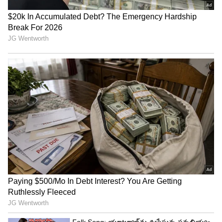
అమెరికాలోని డాల్బీ థియేటర్ లో ఎంఎం కీరవాణి,
చంద్రబోస్ అవార్డును స్వీకరించారు. ఆస్కార్ వేదికపై స్పీచ్
తో ఆకట్టుకున్నారు.