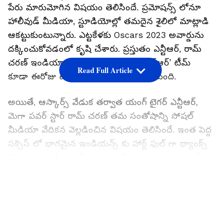
పేరు మారుమోగిన విషయం తెలిసిందే. ప్రమోషన్స్ లోనూ
హాలీవుడ్ మీడియా, స్టూడియోల్లో తమదైన శైలిలో మాట్లాడి
ఆకట్టుకుంటున్నారు. ఎట్టకేళకు Oscars 2023 అవార్డును
దక్కించుకోవడంలో కృషి చేశారు. ప్రస్తుతం ఎన్టీఆర్, రామ్
చరణ్ ఇండియాకు తిరిగి వచ్చారు. ‘ఆర్ఆర్ఆర్’ టీమ్
Read Full Article
కూడా ఈరోజు ఉదయమే ఇండియాకు చేరుకుంది.
అయితే, ఆస్కార్స్ వేడుక తర్వాత యంగ్ టైగర్ ఎన్టీఆర్,
మెగా పవర్ స్టార్ రామ్ చరణ్ తమ సంతోషాన్ని సోషల్
మీడియా వేదికన వెల్లడించిన విషయం తెలిసిందే. ఇంత పెద్ద
సక్సెస్ లో భాగమైన ఇండియన్స్ కు హార్ట్ ఫుల్ గా థ్యాంక్స్
చెప్పారు. ఇండియాలో అడుగుపెట్టిన సందర్భంగా ఎయిర్
పోర్టు వద్ద మీడియాతోనూ తమ సంతోషాన్ని వ్యక్తం
LATEST VIDEOS
చేశారు.ఎక్కడా పూర్తి స్థాయిలో స్పీచ్ ఇవ్వలేదు. ఇక ఈరోజే
మరికొద్ది గంటల్లో రామ్ చరణ్, ఎన్టీఆర్ ఆస్కార్స్ తర్వాత
ఫస్ట్ టైమ్ స్పీచ్ ఇవ్వబోతున్నారు. ఈ సందర్భంగా ఫ్యాన్స్,