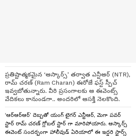
ప్రతిష్టాత్మకమైన ‘ఆస్కార్స్’ తర్వాత ఎన్టీఆర్ (NTR),
రామ్ చరణ్ (Ram Charan) ఈరోజే ఫస్ట్ స్పీచ్
ఇవ్వబోతున్నారు. వీరి ప్రసంగాలకు ఆ ఈవెంట్స్
వేదికలు కానుండగా.. అందరిలో ఆసక్తి నెలకొంది.
‘ఆర్ఆర్ఆర్’ దెబ్బతో యంగ్ టైగర్ ఎన్టీఆర్, మెగా పవర్
స్టార్ రామ్ చరణ్ గ్లోబల్ స్టార్ గా మారిపోయారు. ఆస్కార్స్
ఈవెంట్ సందర్భంగా హాలీవుడ్ ఏరియాలో ఈ ఇద్దరి స్టార్స్