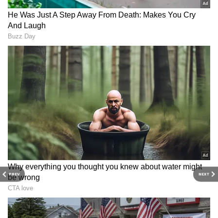
PREV
NEXT
RECOMMENDED STORIES
కొత్త మహీంద్రా బొలెరో నియో (Bolero Neo) ప్లస్ 2.2L
mhawk డీజిల్ ఇంజన్‌తో పనిచేస్తుంది, ఇది ఎకానమీ