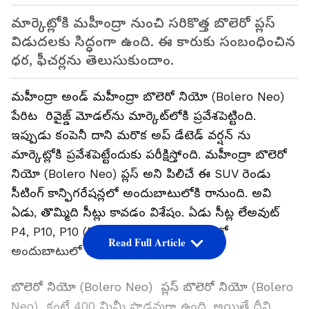
మార్కెట్లోకి మహీంద్రా నుంచి సరికొత్త బొలెరో ప్లస్
విడుదలకు సిద్ధంగా ఉంది. ఈ కారుకు సంబంధించిన
ధర, ఫీచర్లను తెలుసుకుందాం.
మహీంద్రా అండ్ మహీంద్రా బొలెరో నియో (Bolero Neo)
పేరిట రివైజ్డ్ మోడల్‌ను మార్కెట్‌లోకి ప్రవేశపెట్టింది.
ఇప్పుడు కంపెనీ దాని మరొక అప్ డేటెడ్ వర్షన్ ను
మార్కెట్లోకి ప్రవేశపెట్టేందుకు పరీక్షిస్తోంది. మహీంద్రా బొలెరో
నియో (Bolero Neo) ప్లస్ అని పిలిచే ఈ SUV రెండు
సీటింగ్ కాన్ఫిగరేషన్లలో అందుబాటులోకి రానుంది. అవి
ఏడు, తొమ్మిది సీట్లు కావడం విశేషం. ఏడు సీట్ల లేఅవుట్
P4, P10, P10 (R) అనే మూడు వేరియంట్లలో
Read Full Article
అందుబాటులో ఉంటుంది.
బొలెరో నియో (Bolero Neo) ప్లస్ బొలెరో నియో (Bolero
Neo) కంటే 400 మిమీ పొడవుగా ఉంది, అయితే దీని