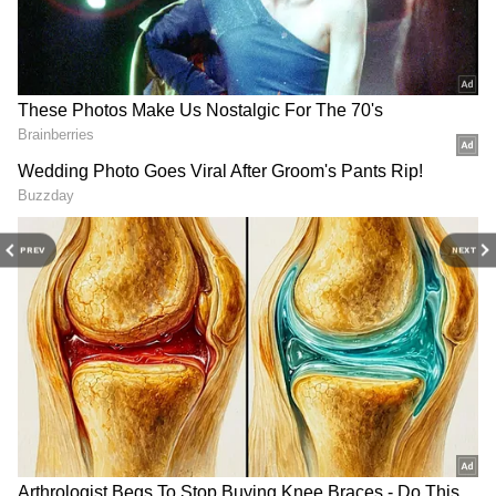
RECOMMENDED STORIES
PREV
NEXT
Vaseekara Rajayoga:
Budha Gochar: బుధ గ్రహ
సింహరాశిలోకి సూర్యుడు..
నక్షత్ర మార్పు...ఈ రాశుల లైఫ్ లో