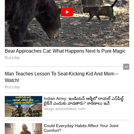
తెలుగు రాష్ట్రాల్లో మళ్లీ మొదలైన భారీ
వర్షాలు | AP & Telangana Rain Alert
Today