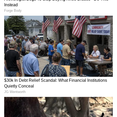
శక్తివంతమైన యోగంతో ఈ 4
గోల్డెన్ పీరియడ్ స్టార్ట్..!
రాశులకు సంపద, అదృష్టం
Today Rasi Phalalu: నేడు ఓ
Astrology Forecast: 3 రోజులు
రాశివారికి శత్రువులు కూడా
ఓపిక పడితే చాలు.. ఈ 6
మిత్రులుగా మారి సహాయం
రాశులవారి దశ మారిపోవడం
చేస్తారు!
ఖాయం!
LATEST VIDEOS
Gold Rate Today: మూడో రోజూ షాక్..
రాకెట్ లా దూసుకెళ్తున్న బంగారం ధరలు |
Asianet News Telugu