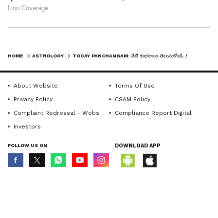
HOME
ASTROLOGY
TODAY PANCHANGAM: నేటి శుభకాలం తెలుసుకోండి..!
About Website
Terms Of Use
Privacy Policy
CSAM Policy
Complaint Redressal - Website
Compliance Report Digital
Investors
FOLLOW US ON
DOWNLOAD APP
© Copyright 2026 Asianxt Digital Technologies Private Limited (Formerly
known as Asianet News Media & Entertainment Private Limited) | All Rights
Reserved