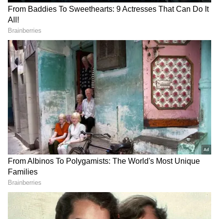
నక్షత్ర మార్పు...ఈ రాశుల లైఫ్ లో
రాశివారికి శత్రువులు కూడా
గోల్డెన్ పీరియడ్ స్టార్ట్..!
మిత్రులుగా మారి సహాయం
చేస్తారు!
LATEST VIDEOS
చీరాల పర్యటన లో స్వయంగా చీరను నేసిన
సీఎం చంద్రబాబు | CM Chandrababu
Chirala tour | Asianet Telugu
గుజరాత్‌లో వింత ఘటన అలల్లా ఎగసి
పడుతున్న బావి నీళ్లు | Virparada village |
Gujarat mysterious well