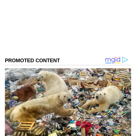
సూర్యాస్తమయం:- 5.28 ని॥లకు
ఆసియానెట్‌లో జర్నలిస్ట్‌గా పని చేస్తున్నారు. ప్రస్తుతం, లైఫ్‌స్టైల్
విభాగాన్ని లీడ్ చేస్తున్నారు. ఇంతకు ముందు ఈనాడులో పని
చేశారు. ఈనాడు జర్నలిజం స్కూల్లో జర్నలిజం శిక్షణ పొందారు.
Follow Us