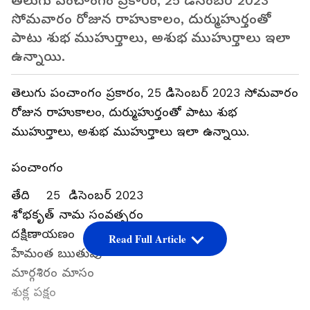
తెలుగు పంచాంగం ప్రకారం, 25 డిసెంబర్ 2023
సోమవారం రోజున రాహుకాలం, దుర్ముహుర్తంతో
పాటు శుభ ముహుర్తాలు, అశుభ ముహుర్తాలు ఇలా
ఉన్నాయి.
తెలుగు పంచాంగం ప్రకారం, 25 డిసెంబర్ 2023 సోమవారం
రోజున రాహుకాలం, దుర్ముహుర్తంతో పాటు శుభ
ముహుర్తాలు, అశుభ ముహుర్తాలు ఇలా ఉన్నాయి.
పంచాంగం
తేది 25 డిసెంబర్ 2023
శోభకృత్ నామ సంవత్సరం
దక్షిణాయణం
Read Full Article
హేమంత ఋతువు
మార్గశిరం మాసం
శుక్ల పక్షం