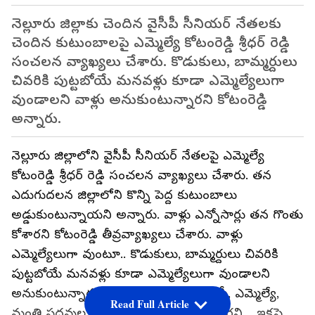
నెల్లూరు జిల్లాకు చెందిన వైసీపీ సీనియర్ నేతలకు
చెందిన కుటుంబాలపై ఎమ్మెల్యే కోటంరెడ్డి శ్రీధర్ రెడ్డి
సంచలన వ్యాఖ్యలు చేశారు. కొడుకులు, బామ్మర్దులు
చివరికి పుట్టబోయే మనవళ్లు కూడా ఎమ్మెల్యేలుగా
వుండాలని వాళ్లు అనుకుంటున్నారని కోటంరెడ్డి
అన్నారు.
నెల్లూరు జిల్లాలోని వైసీపీ సీనియర్ నేతలపై ఎమ్మెల్యే
కోటంరెడ్డి శ్రీధర్ రెడ్డి సంచలన వ్యాఖ్యలు చేశారు. తన
ఎదుగుదలన జిల్లాలోని కొన్ని పెద్ద కుటుంబాలు
అడ్డుకుంటున్నాయని అన్నారు. వాళ్లు ఎన్నోసార్లు తన గొంతు
కోశారని కోటంరెడ్డి తీవ్రవ్యాఖ్యలు చేశారు. వాళ్లు
ఎమ్మెల్యేలుగా వుంటూ.. కొడుకులు, బామ్మర్దులు చివరికి
పుట్టబోయే మనవళ్లు కూడా ఎమ్మెల్యేలుగా వుండాలని
అనుకుంటున్నారని కోటంరెడ్డి అన్నారు. ఎంపీ, ఎమ్మెల్యే,
Read Full Article
మంత్రి పదవులు తమకే కావాలని అంటున్నారని .. ఇకపై