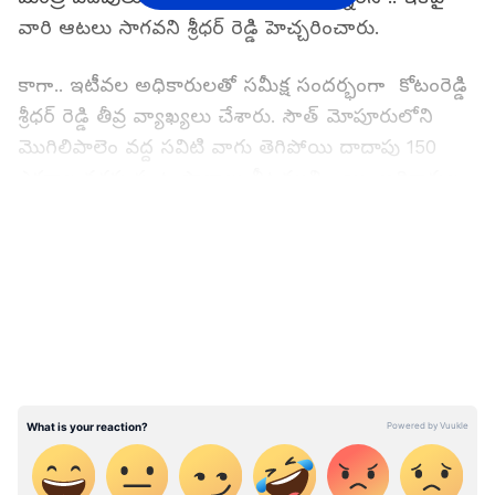
వారి ఆటలు సాగవని శ్రీధర్ రెడ్డి హెచ్చరించారు.
కాగా.. ఇటీవల అధికారులతో సమీక్ష సందర్భంగా కోటంరెడ్డి
శ్రీధర్ రెడ్డి తీవ్ర వ్యాఖ్యలు చేశారు. సౌత్ మోపూరులోని
మొగిలిపాలెం వద్ద సవిటి వాగు తెగిపోయి దాదాపు 150
ఎకరాల వరకు పంట పొలాలు నీటమునిగాయి. అధికారుల
వైఖరి కారణంగానే ఇలా జరిగిందంటూ కోటంరెడ్డి శ్రీధర్ రెడ్డి
LATEST VIDEOS
విమర్శలు చేశారు. పై నుంచి ఎంత వరద వస్తుందో
తెలియదా అంటూ ఇరిగేషన్ అధికారులను కడిగిపారేశారు.
మంత్రులు మారినా పనులు జరగడం లేదంటూ శ్రీధర్ రెడ్డి
మండిపడ్డారు. బొత్స మున్సిపల్ శాఖ మంత్రిగా వున్నప్పుడు
హామీ ఇచ్చిన పనులు ఇంకా మొదలు కాలేదని ఆయన
దుయ్యబట్టారు. నెల్లూరు నగరంలోని కొత్త రోడ్ల నిర్మాణంపైనా
కోటంరెడ్డి అధికారులపై మండిపడ్డారు. పొట్టేపాలెం వద్ద ఫ్లై
ఓవర్ నిర్మాణానికి సంబంధించి ఒక్క అడుగు కూడా
ముందుకు పడలేదని.. దీనిపై అధికారుల్ని అడిగితే సరిగ్గా