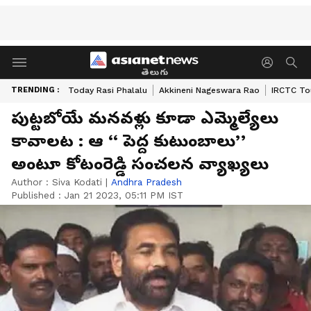
తెలుగు
TRENDING :
Today Rasi Phalalu
Akkineni Nageswara Rao
IRCTC To
పుట్టబోయే మనవళ్లు కూడా ఎమ్మెల్యేలు
కావాలట : ఆ ‘‘ పెద్ద కుటుంబాలు’’
అంటూ కోటంరెడ్డి సంచలన వ్యాఖ్యలు
Author :
Siva Kodati
|
Andhra Pradesh
Published :
Jan 21 2023, 05:11 PM IST