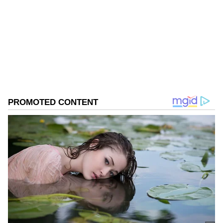
Follow Us
వైఎస్సార్‌సీపీ అధికారాన్ని దుర్వినియోగం చేసి తిరుమల
పవిత్రతను పాడుచేస్తోందని రాయలసీమ పోరాట సమితి
కన్వీనర్‌, కాంగ్రెస్‌ నేత నవీన్‌రెడ్డి ఆరోపించారు. ‘తిరుమల
కొండపై ఎలాంటి రాజకీయాలు చేయడం నిషిద్ధం.. ఇది చట్ట
ప్రకారం నేరం.. చట్టాన్ని ఉల్లంఘించే వారిపై నిఘా, పోలీసు
సిబ్బంది కఠిన చర్యలు తీసుకోవాలి" అని నవీన్‌రెడ్డి
హెచ్చరించాడు.
DOWNLOAD APP