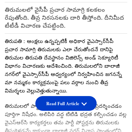
తిరుమలలో వైసీపీ ప్రచార సామాగ్రి కలకలం
రేపుతోంది. తీవ్ర నిరసనలకు దారి తీస్తోంది. దీనిమీద
టీటీడీ విచారణ చేపట్టింది.
తిరుపతి : ఆంక్షలు ఉన్నప్పటికీ అధికార వైఎస్సార్‌సీపీ
ప్రచార సామాగ్రి తిరుమలకు ఎలా చేరుతోందనే దానిపై
తిరుమల తిరుపతి దేవస్థానం విజిలెన్స్‌ అండ్‌ సెక్యూరిటీ
విభాగం విచారణకు ఆదేశించింది. తిరుమలలోని బాలాజీ
నగర్‌లో వైఎస్సార్‌సీపీ ఆధ్వర్యంలో నిర్వహించిన జగనన్నే
మా నమ్మకం కార్యక్రమంపై పలు వర్గాల నుంచి తీవ్ర
విమర్శలు వెల్లువెత్తుతున్నాయి.
Read Full Article
తిరుమలలో పార్టీ జెండాలు, ప్రచార సామాగ్రి ప్రదర్శించడం
పూర్తిగా నిషేధం. అలిపిరి వద్ద టిటిడి భద్రత కల్పించడం వల్ల
వైఎస్ఆర్‌సి కార్యకర్తలు తమ పార్టీ పోస్టర్లను తిరుమలకు
తీసుకెళ్లడమే కాకుండా బాలాజీ నగర్ నివాస ప్రాంతంలోని