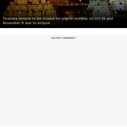
Tirumala temple to be closed for pilgrim worship on Oct 25 and
November 8 due to eclipse