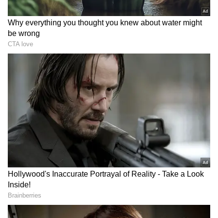
స్పీచ్ | Gummadi Sandhya
CM Chandrababu
Rani Powerful Speech
International Tribal Day
LATEST VIDEOS
లాల్ దర్వాజా బోనాల ఉత్సవాల్లో కేటీఆర్ |
KTR | Lal Darwaza Bonalu
Celebrations
Peddi Sudarshan Reddy కుటుంబానికి
రూ.2.25 కోట్ల ఆర్థిక సాయం | KCR |
Asianet News Telugu