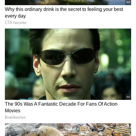
టిటిడి మాజీ బోర్డు సభ్యుడు, బిజెపి నాయకుడు భాను
ప్రకాష్ కూడా తిరుమలలో ఇళ్లపై వైఎస్ఆర్సి స్టిక్కర్లను
అతికించడంపై మాట్లాడారు. "ఇటీవల, అలిపిరి వద్ద టిటిడి
విజిలెన్స్ విభాగం కేవలం ఛత్రపతి శివాజీ మహారాజ్ విగ్రహాం
ఉందని మహారాష్ట్ర వాహనంలో ప్రవేశాన్ని నిరాకరించింది"
అని పేర్కొన్నారు.
మాజీ బోర్డు సభ్యుడు తప్పు చేసిన వారిపై క్రమశిక్షణా
చర్యలు తీసుకోవాలని కోరారు. తెలుగుదేశం, జనసేన
కార్యకర్తలు కూడా "తిరుమల పవిత్రతను దెబ్బతీసినందుకు"
వైసీపీని ఖండించారు.
RECOMMENDED STORIES