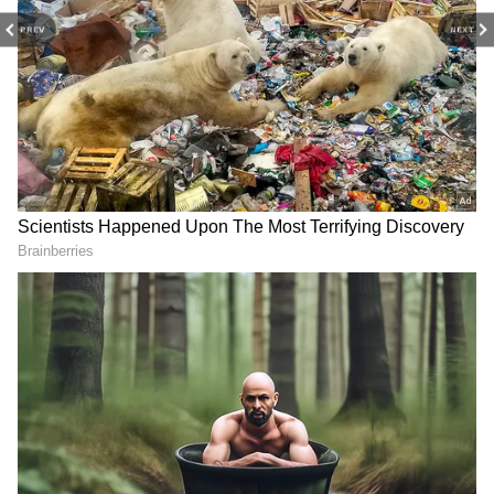
PREV
NEXT
ఆదివాసీలతో కలిసి సీఎం
అంతర్జాతీయ ఆదివాసీ
చంద్రబాబు అదిరిపోయే స్టెప్పులు |
దినోత్సవంలో బోండా ఉమా
CM Chandrababu
అదిరిపోయే స్పీచ్ | Bonda Uma
Particepate Tribal Day
Powerful Speech @
Vijayawada
ఆదివాసీ దినోత్సవంలో మంత్రి
విజయవాడలో చంద్రబాబు
గుమ్మడి సంధ్య రాణి సూపర్
డప్పులకి స్టెప్పులేసి ఆదివాసీలు |