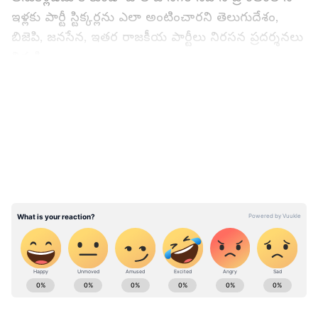
ఇళ్లకు పార్టీ స్టిక్కర్లను ఎలా అంటించారని తెలుగుదేశం,
బిజెపి, జనసేన, ఇతర రాజకీయ పార్టీలు నిరసన ప్రదర్శనలు
నిర్వహించాయి.
LATEST VIDEOS
అల్లూరి జిల్లాలో ఘోరం... లోయలోకి దూసుకెళ్లిన కారు,
ముగ్గురు దుర్మరణం
ABOUT THE AUTHOR
Bukka Sumabala
BS