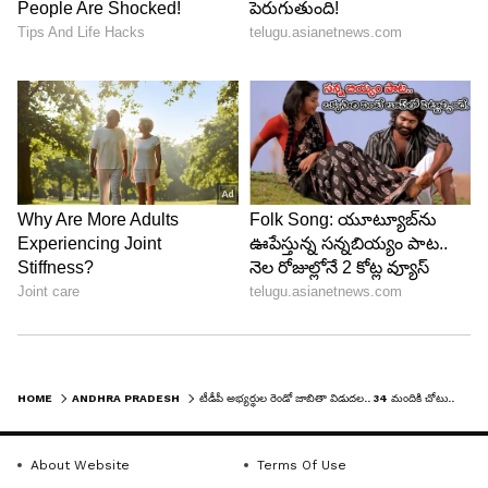
23.ప్రొద్దుటూరు - వరదరాజుల రెడ్డి
24. నందికొట్కూరు - గిత్తా జయసూర్య ఎస్పి
25. ఎమ్మిగనూరు - జయనాగేశ్వర రెడ్డి
26.మంత్రాలయం - రాఘవేంద్ర రెడ్డి
HOME
ANDHRA PRADESH
టీడీపీ అభ్యర్థుల రెండో జాబితా విడుదల.. 34 మందికి చోటు..
27.పుట్టపర్తి - పల్లె సింధూరా రెడ్డి
About Website
Terms Of Use
28. కదిరి - కందికుంట యశోదా దేవి