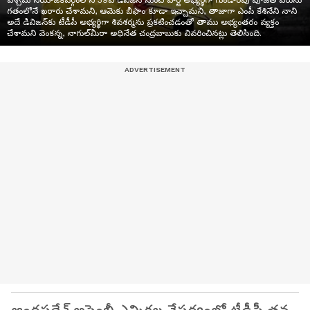
పశ్చిమ నియోజకవర్గంలోని 39వ డివిజన్‌ నుంచి పార్టీ అభ్యర్థిగా గుండారపు పూజిత పేరును
గతంలోనే ఖరారు చేశామని, ఆమెకు బీఫాం కూడా ఇచ్చామని, తాజాగా ఎంపీ కేశినేని నాని
అదే డివిజన్‌కు టీడీపీ అభ్యర్థిగా శివశర్మను ప్రకటించడంతో తాము అభ్యంతరం వ్యక్తం
చేశామని వెంకన్న, నాగుల్‌మీరా అధినేత చంద్రబాబుకు వివరించినట్లు తెలిసింది.