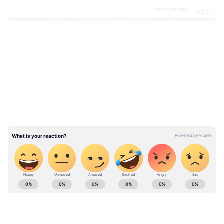
LATEST VIDEOS
ABOUT THE AUTHOR
Sairam Indur
SI
Published :
Mar 14 2024, 01:41 PM IST