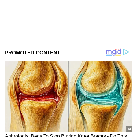
Follow Us
2. గాజువాక-పల్లా శ్రీనివాసరావు
DOWNLOAD APP