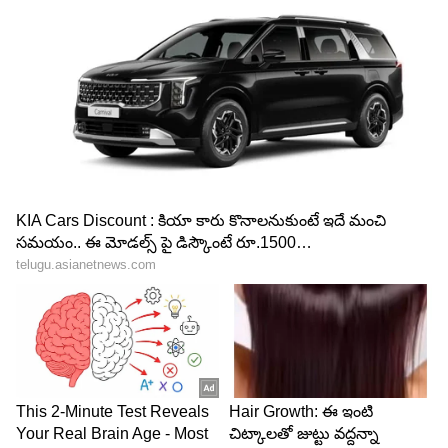
17. మార్కాపురం - కందుల నారాయణ రెడ్డి
18. గిద్దలూరు - అశోక్ రెడ్డి
19. ఆత్మకూరు - ఆనం నారాయణ రెడ్డి
20. కొవ్వూరు - వేమిరెడ్డి ప్రశాంతి రెడ్డి
21. వెంకటగిరి - కురుగొండ్ల లక్ష్మి ప్రియ
22. కమలాపురం - పుత్తా చైతన్య రెడ్డి