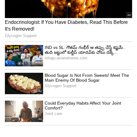
15. గురజాల - యరపతినేని శ్రీనివాస రావు
16. కందుకూరు - ఇంటూరి నాగేశ్వర రావు