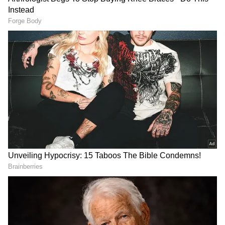
3. చోడవరం-కేఎస్‌ఎన్‌ఎస్ రాజు
4. మాడుగుల- పైల ప్రసాద్
RECOMMENDED STORIES