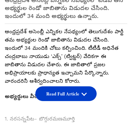
ఆంధ్రప్రదేశ్ అసెంబ్లీ ఎన్నికల నేపథ్యంలో టీడీపీ తన
అభ్యర్థుల రెండో జాబితాను విడుదల చేసింది.
ఇందులో 34 మంది అభ్యర్థులు ఉన్నారు.
ఆంధ్రప్రదేశ్ అసెంబ్లీ ఎన్నికల నేపథ్యంలో తెలుగుదేశం పార్టీ
తమ అభ్యర్థుల రెండో జాబితాను విడుదల చేసింది.
ఇందులో 34 మందికి చోటు కల్పించింది. టీటీడీ అధినేత
చంద్రబాబు నాయుడు ‘ఎక్స్’ (ట్విట్టర్) వేదికగా ఈ
జాబితాను విడుదల చేశారు. ఈ జాబితాలో ప్రజల
అభిప్రాయాలకు ప్రాధాన్యత ఇచ్చామని పేర్కొన్నారు.
వారందరినీ ఆశీర్వదించాలని కోరారు.
Read Full Article
అభ్యర్థులు వీరే..
1. నరసన్నపేట- బొగ్గురమణమూర్తి