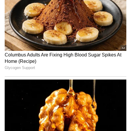
12. పెద్దకూరపాడు - భాష్యం ప్రవీణ్
13. గుంటూరు వెస్ట్ - పిడుగురాళ్ల మాధవి
14. గుంటూరు ఈస్ట్ - మహమ్మద్ నజీర్