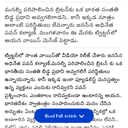
మనల్ని పరిపాలించిన బ్రిటన్‌కు ఒక భారత సంతతి
బిడ్డ ప్రధాని అవ్వగలిగాడని.. కానీ ఇక్కడ మాత్రం
అలాంటి పరిస్ధితులు లేవన్నారు జనసేన అధినేత
పవన్ కల్యాణ్. మంగళవారం ఈ మేరకు ట్విట్టర్‌లో
ఆయన వాయిస్ మెసేజ్ పెట్టాడు.
ట్విట్టర్‌లో సొంత వాయిస్‌తో వీడియో రిలీజ్ చేశారు జనసేన
అధినేత పవన్ కల్యాణ్.మనల్ని పరిపాలించిన బ్రిటన్ కు ఒక
భారతీయ సంతతి బిడ్డ ప్రధాని అవ్వగలిగే పరిస్థితులు
ఉన్నాయన్నారు. కానీ ఇక్కడ ఇంకా ఫ్యూడలిస్ట్ మనస్తత్వం
ఉన్న వ్యక్తులు ఎందుకు రానివ్వరని పవన్
ప్రశ్నించారు. ఎంతకాలం రానివ్వకుండా ఉంటారన్న ఆయన..
భారతదేశం స్వాతంత్రం సంపాదించుకుని మనం చేసిన
అద్భుతం ఏంటని నిలదీశారు. పంచాయతీ ఎన్నికల్లో ఒక
Read Full Article
అణగారిన వ్యక్తి నామినేషన్ వేద్దామనే పరిస్థితులు లేవని...
బ్రిటిష్ వాడు వదిలి వెళ్లిపోయినా ఇంకా ఊడిగం ఎవరికి