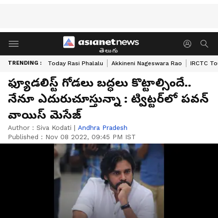
తెలుగు
TRENDING :
Today Rasi Phalalu
Akkineni Nageswara Rao
IRCTC To
ఫ్యూడలిస్ట్ గోడలు బద్ధలు కొట్టాల్సిందే..
నేనూ ఎదురుచూస్తున్నా : ట్విట్టర్‌లో పవన్
వాయిస్ మెసేజ్
Author :
Siva Kodati
|
Andhra Pradesh
Published :
Nov 08 2022, 09:45 PM IST