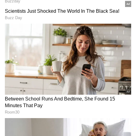
RECOMMENDED STORIES
IMD Rain Alert : ఆకాశంలో
దేవరపల్లిలో అడుగుపెట్టిన జగన్
నల్లని మేఘాలు లోడింగ్...
భారీగా తరలి వచ్చిన ఫ్యాన్స్ | YS
తెలంగాణలో 10, ఏపీలో 7
Jagan East Godavari Tour
జిల్లాల్లో భారీ వర్షాలు
Devarapalli
పోలీసు సోదరులు అడ్డుకొన్నా మౌనంగా చేతులు కట్టుకొని
నిరసన వ్యక్తం చేస్తూ నడవాలని శ్రేణులకు సూచించారు.