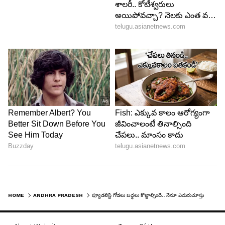
HOME
ANDHRA PRADESH
ఫ్యూడలిస్ట్ గోడలు బద్ధలు కొట్టాల్సిందే.. నేనూ ఎదురుచూస్తున్నా : ట్విట్టర్‌లో పవన్ వాయిస్ మెసేజ్