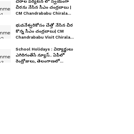
చీరాల పర్యటన లో స్వయంగా
చీరను నేసిన సీఎం చంద్రబాబు |
CM Chandrababu Chirala
tour | Asianet Telugu
భువనేశ్వరికోసం చేత్తో నేసిన చీర
కొన్న సీఎం చంద్రబాబు| CM
Chandrababu Visit Chirala
Handloom Workshop
School Holidays : విద్యార్థులు
ఎగిరిగంతేసే న్యూస్.. ఏపీలో
రెండ్రోజులు, తెలంగాణలో
మూడ్రోజులు స్కూళ్లు, కాలేజీలకు
సెలవులు