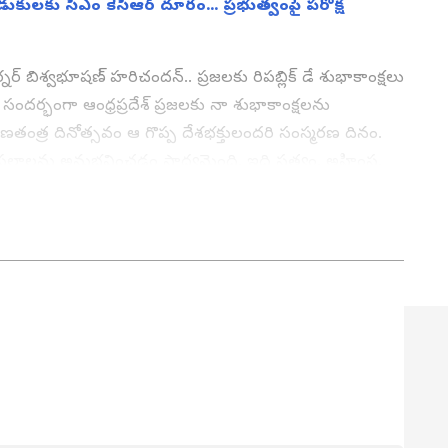
 వేడుకులకు సీఎం కేసీఆర్ దూరం... ప్రభుత్వంపై పరోక్ష
నర్ బిశ్వభూషణ్ హరిచందన్.. ప్రజలకు రిపబ్లిక్ డే శుభాకాంక్షలు
ందర్భంగా ఆంధ్రప్రదేశ్ ప్రజలకు నా శుభాకాంక్షలను
త్ర దినోత్సవం ఆ గొప్ప దేశభక్తులందరి సంస్మరణ దినం.
ఛా ఫలాలను అనుభవించడం సాధ్యమైంది. ఇది సత్యం, అహింస,
వం ఉదాత్తమైన ఆదర్శాలకు పున: అంకితం చేసే రోజు.. అవననీ
 ప్రేరేపించాయి. ఈ రోజును నిజంగా గుర్తుండిపోయేలా
శుభాకాంక్షలు. మీ అందరికీ గణతంత్ర దినోత్సవ
్కొన్నారు.