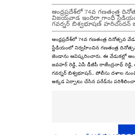
ఆంధ్రప్రదేశ్‌లో 74వ గణతంత్ర ది
విజయవాడ ఇందిరా గాంధీ స్టేడియంల
గవర్నర్ బిశ్వభూషణ్ హరిచందన్ 
ఆంధ్రప్రదేశ్‌లో 74వ గణతంత్ర దినోత్స
స్టేడియంలో నిర్వహించిన గణతంత్ర దినోత
జెండాను ఆవిష్కరించారు. ఈ వేడుకల్లో ఆంధ్రప
జవహర్ రెడ్డి, ఏపీ డీజీపీ రాజేంద్రనాథ్ ర
గవర్నర్ బిశ్వభూషన్.. పోలీసు దళాల ను
అక్కడ ఏర్పాటు చేసిన పరేడ్‌ను పరిశీలించ