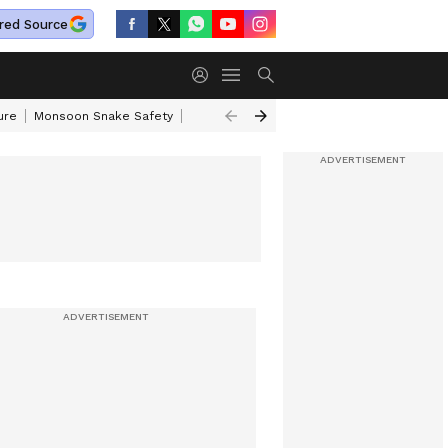
red Source
ure
Monsoon Snake Safety
Akkineni Nageswara Rao
IRCTC Tour Pac