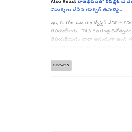
Also Read:
రాజ్‌భవన్‌‌లో రిపబ్లిక్ డే
విమర్శలు చేసిన గవర్నర్ తమిళిసై..
ఇక, ఈ రోజు ఉదయం ట్విట్టర్‌ వేదికగా గవర్
తెలియజేశారు. ‘‘74వ గణతంత్ర దినోత్సవం స
తెలియజేయడం చాలా ఆనందంగా ఉంది. గణతం
వారి త్యాగాల వల్లే ఈ రోజు మనం స్వేచ్
శాంతి, ఐకమత్యం, సార్వత్రిక సౌభ్రాతృత్
స్వాతంత్ర్యం కోసం మన జాతీయ పోరాటాన్ని
విజయవాడ
ABOUT THE AUTHOR
చేయడానికి ప్రజలందరికీ నా హృదయపూర్వక 
శుభాకాంక్షలు’’ అని గవర్నర్ బిశ్వభూషణ్ పేర
SK
Sumanth K