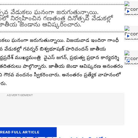
నోత్సవ వేడుకలు ఘనంగా జరుగుతున్నాయి.
ో నిర్వహించిన గణతంత్ర దినోత్సవ వేడుకల్లో
జాతీయ జెండాను ఆవిష్కరించారు.
వ వేడుకలు ఘనంగా జరుగుతున్నాయి. విజయవాడ ఇందిరా గాంధీ
్సవ వేడుకల్లో గవర్నర్ బిశ్వభూషణ్ హరిచందన్ జాతీయ
్రదేశ్‌ ముఖ్యమంత్రి వైఎస్ జగన్, ప్రభుత్వ ప్రధాన కార్యదర్శి
ెడ్డి, తదితరులు పాల్గొన్నారు. జాతీయ జెండా ఆవిష్కరణ అనంతరం
ంచి గౌరవ వందనం స్వీకరించారు. అనంతరం ప్రత్యేక వాహనంలో
ారు.
READ FULL ARTICLE