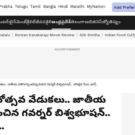
Prabha
Telugu
Tamil
Bangla
Hindi
Marathi
MyNation
Add Prefer
ంటర్‌టైన్‌మెంట్
క్రికెట్
జీవనశైలి
ఆంధ్రప్రదేశ్
తెలంగాణ
బిజినెస్
జ్యోతిష్యం
halalu
Korean Kanakaraju Movie Review
Silk Smitha
Indian Food Cult
ుకలు.. జాతీయ పతాకాన్ని ఆవిష్కరించిన గవర్నర్ బిశ్వభూషన్.. హాజరైన సీఎం జగన్..
నోత్సవ వేడుకలు.. జాతీయ
ంచిన గవర్నర్ బిశ్వభూషన్..
.