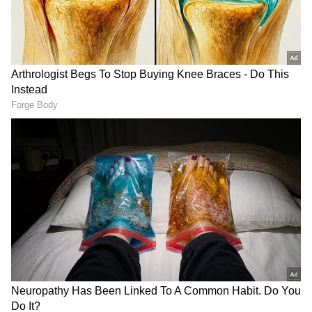
నల్లని మేఘాలు లోడింగ్...
భారీగా తరలి వచ్చిన ఫ్యాన్స్ | YS
తెలంగాణలో 10, ఏపీలో 7
Jagan East Godavari Tour
జిల్లాల్లో భారీ వర్షాలు
Devarapalli
LATEST VIDEOS
ఇంత హుషారు ఏంటి భయ్యా ఎలా
కొట్టేసుకుంటున్నాడో చూడండి | Hushar
Pittalu Movie Press Meet | Actor
Bhanu
డ్రగ్స్ రహిత సమాజం కోసం మోదీ మాస్టర్
ప్లాన్ | Nasha Mukt Yuva for Viksit
Bharat Explained