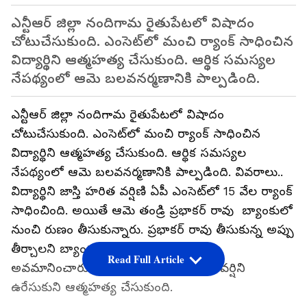
ఎన్టీఆర్ జిల్లా నందిగామ రైతుపేటలో విషాదం
చోటుచేసుకుంది. ఎంసెట్‌లో మంచి ర్యాంక్ సాధించిన
విద్యార్థిని ఆత్మహత్య చేసుకుంది. ఆర్థిక సమస్యల
నేపథ్యంలో ఆమె బలవనర్మణానికి పాల్పడింది.
ఎన్టీఆర్ జిల్లా నందిగామ రైతుపేటలో విషాదం
చోటుచేసుకుంది. ఎంసెట్‌లో మంచి ర్యాంక్ సాధించిన
విద్యార్థిని ఆత్మహత్య చేసుకుంది. ఆర్థిక సమస్యల
నేపథ్యంలో ఆమె బలవనర్మణానికి పాల్పడింది. వివరాలు..
విద్యార్థిని జాస్తి హరిత వర్షిణి ఏపీ ఎంసెట్‌లో 15 వేల ర్యాంక్
సాధించింది. అయితే ఆమె తండ్రి ప్రభాకర్ రావు బ్యాంకులో
నుంచి రుణం తీసుకున్నారు. ప్రభాకర్ రావు తీసుకున్న అప్పు
తీర్చాలని బ్యాంకు అధికారులు ఇంటికి వచ్చి
Read Full Article
అవమానించారు. దీంతో మనస్తాపం చెందిన వర్షిని
ఉరేసుకుని ఆత్మహత్య చేసుకుంది.