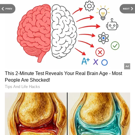
PREV
NEXT
Andhra pradesh: ఏపీ ప్ర‌జ‌ల‌కు
August Long Weekends :
గుడ్ న్యూస్‌.. ఆగ‌స్టు 7న‌ ఒక్కో
ఆగస్ట్ లో ప్రతి వీక్ లాంగ్ వీకెండ్...
కుటుంబానికి రూ. 25 వేల ఆర్థిక
ఏ వారం, ఎన్ని సెలవులో
సాయం
తెలుసా?
IMD Rain Alert : ఆకాశంలో
దేవరపల్లిలో అడుగుపెట్టిన జగన్