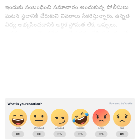
ఇందుకు సంబంధించి సమాచారం అందుకున్న పోలీసులు
ఘటన స్థలానికి చేరుకుని వివరాలు సేకరిస్తున్నారు. ఉన్నత
విద్య అభ్యసించడానికి ఆర్థిక స్థోమత లేక, అప్పులు,
అవమానాలు భరించలేక ఇంట్లో ఎవరూ లేని సమయంలో
వర్షిణి ఆత్మహత్య చేసుకున్నట్టుగా అనుమానిస్తున్నారు. ఈ
LATEST VIDEOS
ఘటన వర్షిణి కుటుంబంలో తీవ్ర విషాదం నింపింది.
ABOUT THE AUTHOR