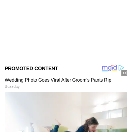
Sumanth K
SK
Follow Us