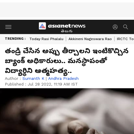
తెలుగు
TRENDING :
Today Rasi Phalalu
Akkineni Nageswara Rao
IRCTC To
తండ్రి చేసిన అప్పు తీర్చాలని ఇంటికొచ్చిన
బ్యాంక్ అధికారులు.. మనస్థాపంతో
విద్యార్థిని ఆత్మహత్య..
Author :
Sumanth K
|
Andhra Pradesh
Published :
Jul 28 2022, 11:19 AM IST