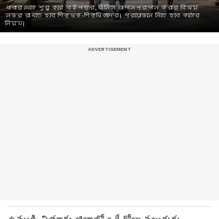
খাবার থেকে শুরু করে বইপত্র, জিনিস আদানপ্রদান করার বিষয়
নজর রাখতে হবে শিক্ষক-শিক্ষিকাদের। প্রয়োজনে নিতে হবে কঠোর
নিয়ম।