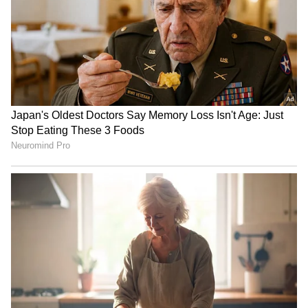
దర్శించుకోవచ్చు? ఎలాగో
ఈ ఆంధ్రా జిల్లాలకు రెడ్ అలర్ట్,
తెలుసా?
రెండ్రోజులు కుండపోత వర్షాలే
LATEST VIDEOS
చీరను నేసిన సీఎం చంద్రబాబు | CM
Chandrababu Chirala tour | Asianet
Telugu
బంగాళాఖాతంలో అల్పపీడనం...ఇక ఏపీలో
దంచుడే | Asianet News Telugu