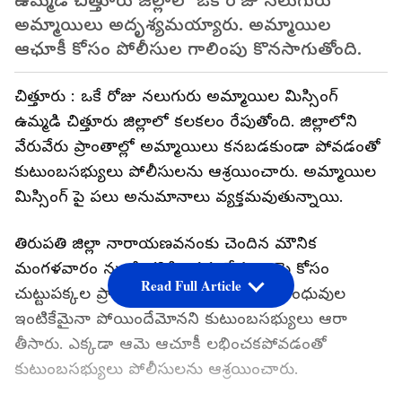
ఉమ్మడి చిత్తూరు జిల్లాలో ఒకే రోజు నలుగురు
అమ్మాయిలు అదృశ్యమయ్యారు. అమ్మాయిల
ఆఛూకీ కోసం పోలీసుల గాలింపు కొనసాగుతోంది.
చిత్తూరు : ఒకే రోజు నలుగురు అమ్మాయిల మిస్సింగ్
ఉమ్మడి చిత్తూరు జిల్లాలో కలకలం రేపుతోంది. జిల్లాలోని
వేరువేరు ప్రాంతాల్లో అమ్మాయిలు కనబడకుండా పోవడంతో
కుటుంబసభ్యులు పోలీసులను ఆశ్రయించారు. అమ్మాయిల
మిస్సింగ్ పై పలు అనుమానాలు వ్యక్తమవుతున్నాయి.
తిరుపతి జిల్లా నారాయణవనంకు చెందిన మౌనిక
మంగళవారం నుండి కనిపించడంలేదు. ఆమె కోసం
Read Full Article
చుట్టుపక్కల ప్రాంతాల్లో వెతకడంతో పాటు బంధువుల
ఇంటికేమైనా పోయిందేమోనని కుటుంబసభ్యులు ఆరా
తీసారు. ఎక్కడా ఆమె ఆచూకీ లభించకపోవడంతో
కుటుంబసభ్యులు పోలీసులను ఆశ్రయించారు.