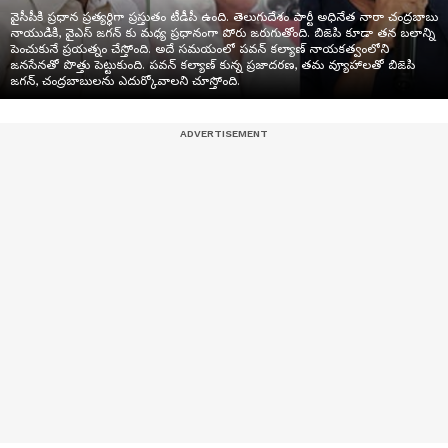
వైసీపీకి ప్రధాన ప్రత్యర్థిగా ప్రస్తుతం టీడీపీ ఉంది. తెలుగుదేశం పార్టీ అధినేత నారా చంద్రబాబు
నాయుడికి, వైఎస్ జగన్ కు మధ్య ప్రధానంగా పోరు జరుగుతోంది. బిజెపి కూడా తన బలాన్ని
పెంచుకునే ప్రయత్నం చేస్తోంది. అదే సమయంలో పవన్ కల్యాణ్ నాయకత్వంలోని
జనసేనతో పొత్తు పెట్టుకుంది. పవన్ కల్యాణ్ కున్న ప్రజాదరణ, తమ వ్యూహాలతో బిజెపి
జగన్, చంద్రబాబులను ఎదుర్కోవాలని చూస్తోంది.