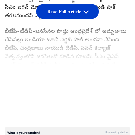
సీఎం జ‌గ‌న్ మోహ‌న్ రెడ్డికి చంద్ర‌బాబు నాయుడి షాక్
Read Full Article
త‌గ‌ల‌నుంద‌ని ఎగ్జిట్ పోల్ అంచ‌నా వేసింది.
బీజేపీ-టీడీపీ-జ‌న‌సేనల పొత్తు ఆంధ్రప్రదేశ్ లో అద్భుతాలు
చేసినట్లు ఇండియా టూడే ఎగ్జిట్ పోల్ అంచ‌నా వేసింది.
బీజేపీ, చంద్రబాబు నాయుడి టీడీపీ, పవన్ కల్యాణ్
నేతృత్వంలోని జనసేలతో కూడిన కూట‌మి సీఎం వైఎస్
జ‌గ‌న్ మోహ‌న్ రెడ్డికి షాకిస్తూ అధికారం ద‌క్కించుకునే
విధంగా మెజారిటీ స్థానాల్లో విజ‌యం సాధిస్తుంద‌ని ఇండియా
LATEST VIDEOS
టూడే యాక్సిస్ మై ఇండియా ఎగ్జిట్ పోల్ తెలిపింది. ఈ
ఎగ్జిట్ పోల్ ప్ర‌కారం.. మొత్తం 175 ఆంధ్రప్రదేశ్ అసెంబ్లీ
స్థానాల్లో అధిక స్థానాలు టీడీపీ గెలుచుకుంటుందనీ, ఆ
తర్వాతి స్థానంలో వైఎస్ఆర్సీపీ ఉంటుందని పేర్కొంది.
అధిక స్థానాలు తెలుగుదేశం పార్టీకే..