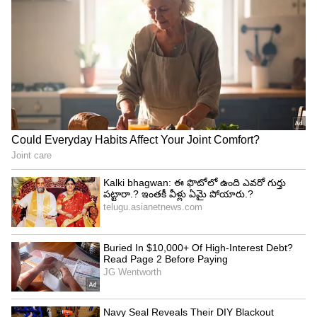
బంగాళాఖాతంలో అల్పపీడనం...ఇక ఏపీలో
దంచుడే | Asianet News Telugu