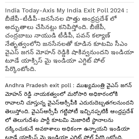
India Today-Axis My India Exit Poll 2024 :
బీజేపీ-టీడీపీ-జ‌న‌సేనల పొత్తు ఆంధ్రప్రదేశ్ లో
అద్భుతాలు చేసినట్లు కనిపిస్తోంది. బీజేపీ,
చంద్రబాబు నాయుడి టీడీపీ, పవన్ కల్యాణ్
నేతృత్వంలోని జనసేనలతో కూడిన కూట‌మి సీఎం
వైఎస్ జ‌గ‌న్ మోహ‌న్ రెడ్డికి షాకివ్వ‌నుంద‌ని ఇండియా
టూడే యాక్సిస్ మై ఇండియా ఎగ్జిట్ పోల్
పేర్కొంటోంది.
Andhra Pradesh exit poll : ముఖ్య‌మంత్రి వైఎస్ జ‌గ‌న్
మోహ‌న్ రెడ్డి నాయ‌క‌త్వంలో మ‌రోసారి అధికారంలోకి
రావాల‌ని చూస్తున్న వైఎస్ఆర్సీపీకి ఎదురుదెబ్బ‌త‌గ‌ల‌నుంద‌ని
తెలుస్తోంది. వైఎస్ఆర్సీపీ గ‌ట్టిపోటీ ఇచ్చిన‌ప్ప‌టికీ ఆంధ్ర‌ప్ర‌దేశ్
లో తెలుగుదేశం పార్టీ కూట‌మి మెజారిటీ స్థానాల‌ను
ద‌క్కించుకునే అవ‌కాశాలు అధికంగా ఉన్నాయ‌ని ఇండియా
టూడే యాక్సిస్ మై ఇండియా ఎగ్జిట్ పోల్ పేర్కొంటోంది.