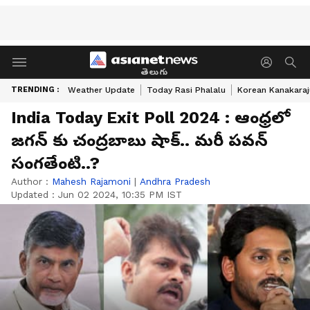
తెలుగు
TRENDING :
Weather Update
Today Rasi Phalalu
Korean Kanakaraj
India Today Exit Poll 2024 : ఆంధ్ర‌లో
జ‌గ‌న్ కు చంద్ర‌బాబు షాక్.. మ‌రీ ప‌వ‌న్
సంగ‌తేంటి..?
Author :
Mahesh Rajamoni
|
Andhra Pradesh
Updated :
Jun 02 2024, 10:35 PM IST