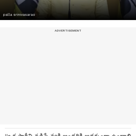
palla srinivasarao