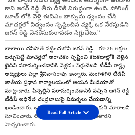
‘‘ఒక పార్టీని నడిపే వ్యక్తి అందరికి ఆదర్శంగా ఉండాలి
కాని జగన్ రెడ్డి తీరు దీనికి విరుద్ధంగా ఉంది. పోలింగ్
బూత్ లోకి వెళ్లి ఈవిఎం బాక్సును ధ్వంసం చేసి
మాచర్లలో విధ్వంసం సృష్టించిన వ్యక్తి, ఒక నేరస్తుడిని
జగన్ రెడ్డి వెనకేసుకురావడం సిగ్గుచేటు.’’
బాబాయి చనిపోతే పట్టించుకోని జగన్ రెడ్డి... రూ.25 లక్షలు
ఖర్చుపెట్టి మాచర్లలో అరాచకం సృష్టించి కటకటాల్లోకి వెళ్లిన
ఖైదీని పరామర్శించడానికి వెళ్లడం సిగ్గుచేటని టీడీపీ రాష్ట్ర
అధ్యక్షులు పల్లా శ్రీనివాసరావు అన్నారు. మంగళగిరి టీడీపీ
జాతీయ ప్రధాన కార్యాలయంలో ఆయన మీడియాతో
మాట్లాడారు. పిన్నెల్లిని పరామర్శించడానికి వచ్చిన జగన్ రెడ్డి
టీడీపీ అధినేత చంద్రబాబుపై విమర్శలు చేయడాన్ని
ఖండించారు. ఇకనైనా జగన్ రెడ్డి బుద్ధి తెచ్చుకుని మారాలని
Read Full Article
సూచించారు. లేదంటే ప్రజలే మళ్లీ బుద్ధి చెబుతారని
హెచ్చరించారు.