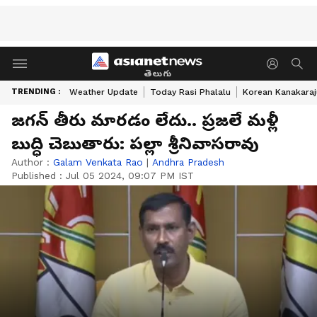
తెలుగు
TRENDING :
Weather Update
Today Rasi Phalalu
Korean Kanakaraj
జగన్ తీరు మారడం లేదు.. ప్రజలే మళ్లీ
బుద్ధి చెబుతారు: పల్లా శ్రీనివాసరావు
Author :
Galam Venkata Rao
|
Andhra Pradesh
Published :
Jul 05 2024, 09:07 PM IST