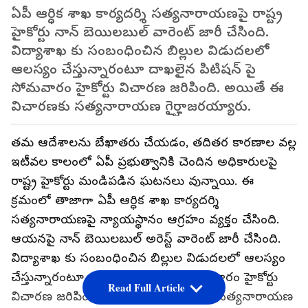
ఏపీ ఆర్ధిక శాఖ కార్యదర్శి సత్యనారాయణపై రాష్ట్ర
హైకోర్టు నాన్ బెయిలబుల్ వారెంట్ జారీ చేసింది.
విద్యాశాఖ కు సంబంధించిన బిల్లుల విడుదలలో
ఆలస్యం చేస్తున్నారంటూ దాఖలైన పిటిషన్ పై
సోమవారం హైకోర్టు విచారణ జరిపింది. అయితే ఈ
విచారణకు సత్యనారాయణ గైర్హాజరయ్యారు.
తమ ఆదేశాలను బేఖాతరు చేయడం, తదితర కారణాల వల్ల
ఇటీవల కాలంలో ఏపీ ప్రభుత్వానికి చెందిన అధికారులపై
రాష్ట్ర హైకోర్టు మండిపడిన ఘటనలు వున్నాయి. ఈ
క్రమంలో తాజాగా ఏపీ ఆర్ధిక శాఖ కార్యదర్శి
సత్యనారాయణపై న్యాయస్థానం ఆగ్రహం వ్యక్తం చేసింది.
ఆయనపై నాన్ బెయిలబుల్ అరెస్ట్ వారెంట్ జారీ చేసింది.
విద్యాశాఖ కు సంబంధించిన బిల్లుల విడుదలలో ఆలస్యం
చేస్తున్నారంటూ దాఖలైన పిటిషన్ పై సోమవారం హైకోర్టు
Read Full Article
విచారణ జరిపింది. అయితే ఈ విచారణకు సత్యనారాయణ