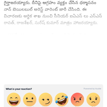
గైర్హాజరయ్యారు. దీనిపై ఆగ్రహం వ్యక్తం చేసిన ధర్మాసనం
నాన్ బెయిలబుల్ అరెస్ట్ వారెంట్ జారీ చేసింది. ఈ
విచారణకు ఆర్ధిక శాఖ నుంచి సీనియర్ ఐఏఎస్ లు ఎస్ఎస్
రావత్, రాజశేఖర్, సురేష్ కుమార్ మాత్రం హాజరయ్యారు.
ఇకపోతే.. Mgnrega Case బిల్లుల చెల్లింపులపై Court
ధిక్కరణకు కేసులో IAS అధికారులపై AP High Cour గత
LATEST VIDEOS
నెల 15న కూడా ఆగ్రహం వ్యక్తం చేసింది. ఐఎఎస్
అధికారులు గోపాలకృష్ణ ద్వివేది, రావత్, కోన శశిధర్ లు
దీనికి సంబంధించి కోర్టుకు హాజరయ్యారు. ప్రతి ఆర్డర్ లోనూ
కోర్టు ధిక్కార కేసులు నమోదైతే ఎలా అని హైకోర్టు
ప్రశ్నించింది.
ఇటీవల Kurnool లో కాంట్రాక్టర్ ఆత్మహత్య చేసుకున్న
విషయాన్ని Judge ప్రస్తావించారు. బిల్లులు చెల్లించని