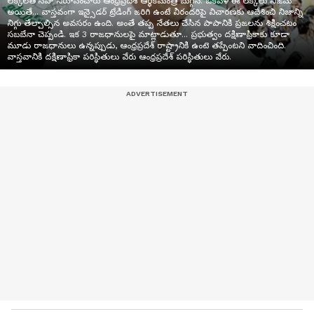
లెక్కలతోసహా నిరూపించారు ఆంధ్రప్రదేశ్ ఆర్ధికమంత్రి బుగ్గన. ఒకవేళ ఈ లెక్కలు నిజమే
అయితే... వాస్తవంగా ఇన్సైడర్ ట్రేడింగ్ జరిగి ఉంటే వీరందరిపై విచారణకు ఆదేశించి నిజాన్ని
నిగ్గు తేల్చాల్సిన అవసరం ఉంది. అంతే తప్ప నేతలు చేసిన పాపానికి ప్రజలను శిక్షించటం
సబబేనా చెప్పండి. ఇక 3 రాజధానులపై మాట్లాడుతూ... ప్రభుత్వం దక్షిణాఫ్రికాకు కూడా
మూడు రాజధానులు ఉన్నప్పుడు, ఆంధ్రప్రదేశ్ రాష్ట్రానికి ఉంటె తప్పేంటని వాదించింది.
వాస్తవానికి దక్షిణాఫ్రికా పరిస్థితులు వేరు ఆంధ్రప్రదేశ్ పరిస్థితులు వేరు.