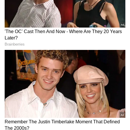
tour | Asianet Telugu
Handloom Workshop
LATEST VIDEOS
గుజరాత్‌లో వింత ఘటన అలల్లా ఎగసి
పడుతున్న బావి నీళ్లు | Virparada village |
Gujarat mysterious well
బంగాళాఖాతంలో అల్పపీడనం...ఇక ఏపీలో
దంచుడే | Asianet News Telugu