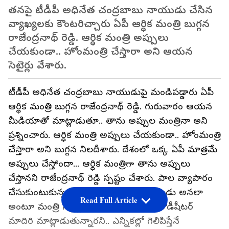
తనపై టీడీపీ అధినేత చంద్రబాబు నాయుడు చేసిన
వ్యాఖ్యలకు కౌంటరిచ్చారు ఏపీ ఆర్ధిక మంత్రి బుగ్గన
రాజేంద్రనాథ్ రెడ్డి. ఆర్ధిక మంత్రి అప్పులు
చేయకుండా.. హోంమంత్రి చేస్తారా అని ఆయన
సెటైర్లు వేశారు.
టీడీపీ అధినేత చంద్రబాబు నాయుడుపై మండిపడ్డారు ఏపీ
ఆర్ధిక మంత్రి బుగ్గన రాజేంద్రనాథ్ రెడ్డి. గురువారం ఆయన
మీడియాతో మాట్లాడుతూ.. తాను అప్పుల మంత్రినా అని
ప్రశ్నించారు. ఆర్ధిక మంత్రి అప్పులు చేయకుండా.. హోంమంత్రి
చేస్తారా అని బుగ్గన నిలదీశారు. దేశంలో ఒక్క ఏపీ మాత్రమే
అప్పులు చేస్తోందా... ఆర్ధిక మంత్రిగా తాను అప్పులు
చేస్తానని రాజేంద్రనాథ్ రెడ్డి స్పష్టం చేశారు. పాల వ్యాపారం
చేసుకుంటుకున్న చంద్రబాబును పాల నాయుడు అనలా
Read Full Article
అంటూ మంత్రి సెటైర్లు వేశారు. చంద్రబాబు రౌడీషీటర్
మాదిరి మాట్లాడుతున్నారని.. ఎన్నికల్లో గెలిపిస్తేనే