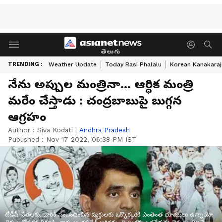
తెలుగు
TRENDING :
Weather Update
Today Rasi Phalalu
Korean Kanakaraj
నేను అప్పుల మంత్రినా... ఆర్ధిక మంత్రి
మరేం చేస్తాడు : చంద్రబాబుపై బుగ్గన
ఆగ్రహం
Author :
Siva Kodati
|
Andhra Pradesh
Published :
Nov 17 2022, 06:38 PM IST
టీడీపీ నేతలకు, వారికి సంబంధించిన వ్యక్తులకు ఒక్కొక్కరికి ఎంతెంత భూములు ఉన్నాయో