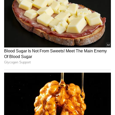
సీఎం జగన్ కోరారు. నాయకుడనే వాడికి విశ్వసనీయత
ఉండాలని సీఎం జగన్ చెప్పారు.