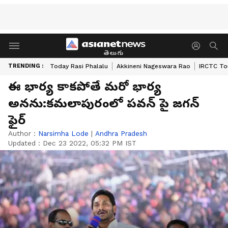
తెలుగు
TRENDING :
Today Rasi Phalalu
Akkineni Nageswara Rao
IRCTC To
ఈ భార్య కాకపోతే మరో భార్య
అనను:కమలాపురంలో పవన్ పై జగన్
ఫైర్
Author :
Narsimha Lode
|
Andhra Pradesh
Updated :
Dec 23 2022, 05:32 PM IST