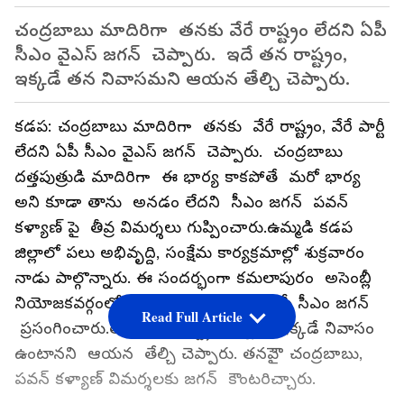
చంద్రబాబు మాదిరిగా తనకు వేరే రాష్ట్రం లేదని ఏపీ
సీఎం వైఎస్ జగన్ చెప్పారు. ఇదే తన రాష్ట్రం,
ఇక్కడే తన నివాసమని ఆయన తేల్చి చెప్పారు.
కడప: చంద్రబాబు మాదిరిగా తనకు వేరే రాష్ట్రం, వేరే పార్టీ
లేదని ఏపీ సీఎం వైఎస్ జగన్ చెప్పారు. చంద్రబాబు
దత్తపుత్రుడి మాదిరిగా ఈ భార్య కాకపోతే మరో భార్య
అని కూడా తాను అనడం లేదని సీఎం జగన్ పవన్
కళ్యాణ్ పై తీవ్ర విమర్శలు గుప్పించారు.ఉమ్మడి కడప
జిల్లాలో పలు అభివృద్ది, సంక్షేమ కార్యక్రమాల్లో శుక్రవారం
నాడు పాల్గొన్నారు. ఈ సందర్భంగా కమలాపురం అసెంబ్లీ
నియోజకవర్గంలో నిర్వహించిన సభలో ఏపీ సీఎం జగన్
Read Full Article
ప్రసంగించారు.తనది ఇదే రాష్ట్రమన్నారు. ఇక్కడే నివాసం
ఉంటానని ఆయన తేల్చి చెప్పారు. తనపైౌ చంద్రబాబు,
పవన్ కళ్యాణ్ విమర్శలకు జగన్ కౌంటరిచ్చారు.