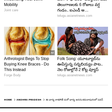
HOME
ANDHRA PRADESH
ఈ భార్య కాకపోతే మరో భార్య అనను:కమలాపురంలో పవన్ పై జగన్ ఫైర్