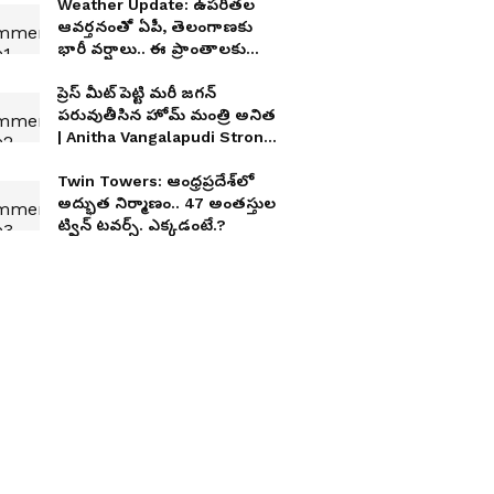
Weather Update: ఉపరితల
ఆవర్తనంతో ఏపీ, తెలంగాణకు
భారీ వర్షాలు.. ఈ ప్రాంతాలకు
ఐఎండీ అలర్ట్
ప్రెస్ మీట్ పెట్టి మరీ జగన్
పరువుతీసిన హోమ్ మంత్రి అనిత
| Anitha Vangalapudi Strong
Counter to Jagan
Twin Towers: ఆంధ్రప్రదేశ్‌లో
అద్భుత నిర్మాణం.. 47 అంత‌స్తుల
ట్విన్ ట‌వ‌ర్స్‌. ఎక్క‌డంటే.?