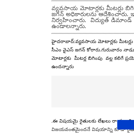
వ్యవసాయ మోటార్లకు మీటర్లు బి
జగన్ అధికారులను ఆదేశించారు. ఇవ
నిర్వహించారు. విద్యుత్ డిమాం
ఉండాలన్నారు.
హైదరాబాద్:వ్యవసాయ మోటార్లకు మీటర్లు 
సీఎం వైఎస్ జగన్ కోరారు.గురువారం నాడు
మోటార్లకు మీటర్ల బిగింపు వల్ల కలిగే ప్
ఉందన్నారు
.ఈ విషయమై రైతులకు లేఖలు రాయాలని సీఎ
విజయవంతమైందనే విషయాన్ని కూడా రైతుల