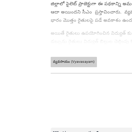
జిల్లాలో పైలెట్ ప్రాజెక్టుగా ఈ పథకాన్న
ఆదా అయిందని సీఎం ప్రస్తావించారు. వ్య
భారం మొత్తం రైతులపై పడే అవకాశం ఉందన
అయితే రైతులు ఉపయోగించిన విద్యుత్ కు
డబ్బును రైతులు విద్యుత్ బిల్లుల చెల్లి
సూచిస్తున్నారు.వ్యవసాయ మోటార్లకు మీట
శ్రీకాకుళం జిల్లాలో మోటార్లకు మీటర్ల బిగిం
వ్యవసాయం (Vyavasayam)
ABOUT THE AUTHOR
ఈ పైలెట్ ప్రాజెక్టులో విద్యుత్ ఆదా అయింద
అమలు చేయాలని ప్రభుత్వం నిర్ణయం తీసు
NL
narsimha lode