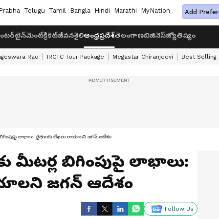
Prabha
Telugu
Tamil
Bangla
Hindi
Marathi
MyNation
Add Prefer
ంటర్‌టైన్‌మెంట్
క్రికెట్
జీవనశైలి
ఆంధ్రప్రదేశ్
తెలంగాణ
బిజినెస్
జ్యోతిష్యం
ageswara Rao
IRCTC Tour Package
Megastar Chiranjeevi
Best Selling
బిగింపుపై లాభాలు: రైతులకు లేఖలు రాయాలని జగన్ ఆదేశం
 మీటర్ల బిగింపుపై లాభాలు:
యాలని జగన్ ఆదేశం
Follow Us