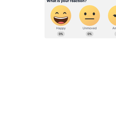
విద్యుత్ సరఫరా విషయంలో జాగ్రత్తలు తీస
పడదన్నారు. విద్యుత్ డిమాండ్ ఎక్కువగా ఉన
సీఎం సూచించారు. ధర్మల్ కేంద్రాలకు బొగ్గు 
పాడైన వెంటనే రిపేర్ చేయాలని కూడా ఆ