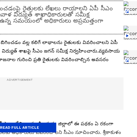
గించడంపై రైతులకు లేఖలు రాయాలని ఏపీ సీఎం
ాళ విద్యుత్ శాఖాధికారులతో సమీక్ష
డ్ ఉన్న సమయంలో అధికారులు అప్రమత్తంగా
బిగించడం వల్ల కలిగే లాభాలను రైతులకు వివరించాలని ఏపీ
 విద్యుత్ శాఖపై సీఎం జగన్ సమీక్ష నిర్వహించారు.వ్యవసాయ
రయోజనాల గురించి ప్రతి రైతులకు వివరించాల్సిన అవసరం
ం ఆదేశించారు. శ్రీకాకుళం జిల్లాలో ఈ పథకం ఏ రకంగా
READ FULL ARTICLE
కు అధికారులు వివరించాలని సీఎం సూచించారు. శ్రీకాకుళం