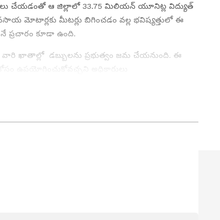
ి అమలు చేయడంతో ఆ జిల్లాలో 33.75 మిలియన్ యూనిట్ల విద్యుత్
వసాయ మోటార్లకు మీటర్లు బిగించడం వల్ల భవిష్యత్తులో ఈ
ే ప్రచారం కూడా ఉంది.
 వారి ఖాతాల్లో డబ్బులను ప్రభుత్వం జమ చేయనుంది. ఈ
ంపు కోసం ఉపయోగించుకోవచ్చని అధికారులు
ర్ల బిగింపు విషయమై రైతుల్లో అపోహలున్నాయి. అయితే
పు విషయమై పైలెట్ ప్రాజెక్టుగా ఏపీ ప్రభుత్వం ప్రారంభించింది.
ని అధికారులు గుర్తించారు. దీంతో రాష్ట్ర వ్యాప్తంగా ఈ పథకాన్ని
కుంది.