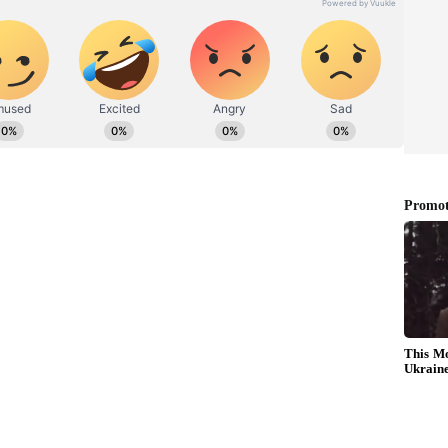
ుకోవాలని కోరారు. మీటర్ల బిగింపు కారణంగా రైతులపై భారం
్న రోజుల్లో విద్యుత్ సరఫరా విషయంలో నిర్లక్ష్యంగా ఉండొద్దని
కొరత లేకుండా చూసుకోవాలన్నారు. విద్యుత్ ట్రాన్స్ ఫార్మర్లు
యన ఆదేశించారు.