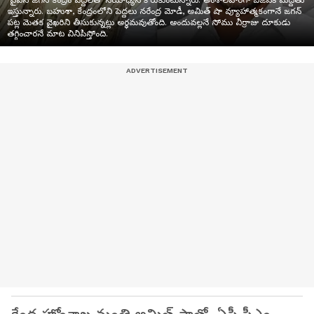
వైఎస్ జగన్ కేంద్రం పెద్దలతో సయోధ్యనే కోరుకుంటున్నారు. అంశాలవారీగా బిజెపికి మద్దతు
ఇస్తున్నారు. బహుశా, కేంద్రంలోని పెద్దలు నరేంద్ర మోడీ, అమిత్ షా వ్యూహాత్మకంగానే జగన్
పట్ల మెతక వైఖరిని తీసుకున్నట్లు అర్థమవుతోంది. అందువల్లనే సోము వీర్రాజు దూకుడు
తగ్గించారనే మాట వినిపిస్తోంది.