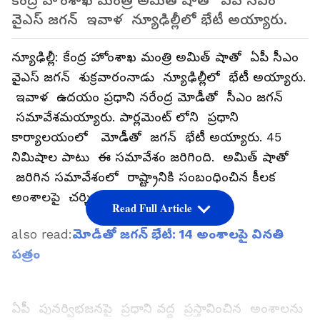
కేంద్ర హోంశాఖ మంత్రి అమిత్ షాతో ఏపీ సీఎం
వైఎస్ జగన్ ఇవాళ న్యూఢిల్లీలో భేటీ అయ్యారు.
న్యూఢిల్లీ: కేంద్ర హోంశాఖ మంత్రి అమిత్ షాతో ఏపీ సీఎం
వైఎస్ జగన్ శుక్రవారంనాడు న్యూఢిల్లీలో భేటీ అయ్యారు.
ఇవాళ ఉదయం ప్రధాని నరేంద్ర మోడీతో సీఎం జగన్
సమావేశమయ్యారు. పార్లమెంట్ లోని ప్రధాని
కార్యాలయంలో మోడీతో జగన్ భేటీ అయ్యారు. 45
నిమిషాల పాటు ఈ సమావేశం జరిగింది. అమిత్ షాతో
జరిగిన సమావేశంలో రాష్ట్రానికి సంబంధించిన కీలక
అంశాలపై చర్చించినట్టుగా సమాచారం.
Read Full Article
also read:
మోడీతో జగన్ భేటీ: 14 అంశాలపై వినతి
పత్రం
ఏపీ పునర్విభజనపై ప్రధాని వద్ద ప్రస్తావించిన అంశాలను