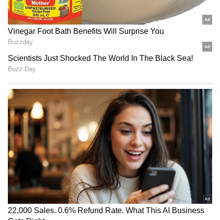
Jagan East Godavari Tour |
Devarapalli Tobacco
Devarapalli
Procurement Centre
LATEST VIDEOS
దేవరపల్లిలో అడుగుపెట్టిన జగన్ భారీగా
తరలి వచ్చిన ఫ్యాన్స్ | YS Jagan East
Godavari Tour Devarapalli
ఇంత హుషారు ఏంటి భయ్యా ఎలా
కొట్టేసుకుంటున్నాడో చూడండి | Hushar
Pittalu Movie Press Meet | Actor
Bhanu