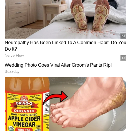
IMD Rain Alert : ఆకాశంలో
దేవరపల్లిలో అడుగుపెట్టిన జగన్
నల్లని మేఘాలు లోడింగ్...
భారీగా తరలి వచ్చిన ఫ్యాన్స్ | YS
తెలంగాణలో 10, ఏపీలో 7
Jagan East Godavari Tour
జిల్లాల్లో భారీ వర్షాలు
Devarapalli
రైస్ తింటే క్యాన్సర్ వస్తుందంట
సినిమా రేంజ్ లో జగన్‌ మాస్
చంద్రబాబుపై జగన్ పంచ్ లు | YS
ఎంట్రీ | YS Jagan Visits